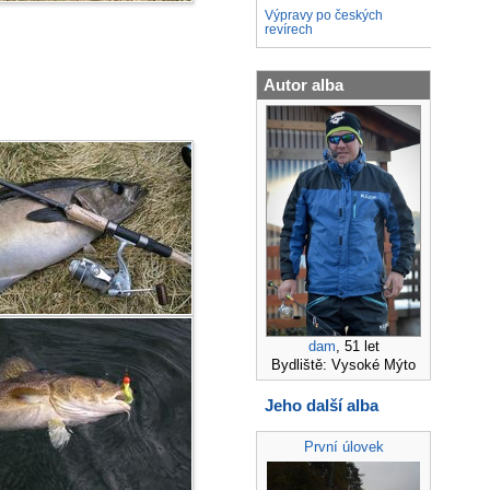
Výpravy po českých
revírech
Autor alba
dam
, 51 let
Bydliště: Vysoké Mýto
Jeho další alba
První úlovek