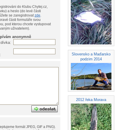
gistrováni do Klubu Chytej.cz,
vku) a heslo (do levé části
te, můžete se zaregistrovat
zde
.
pravé části formuláře svou
ku, pod kterou chcete vystupovat
ovaným uživatelem).
spívám anonymně
zdívka:
Slovensko a Maďarsko
:
podzim 2014
2012 řeka Morava
eptujeme formát JPEG, GIF a PNG).