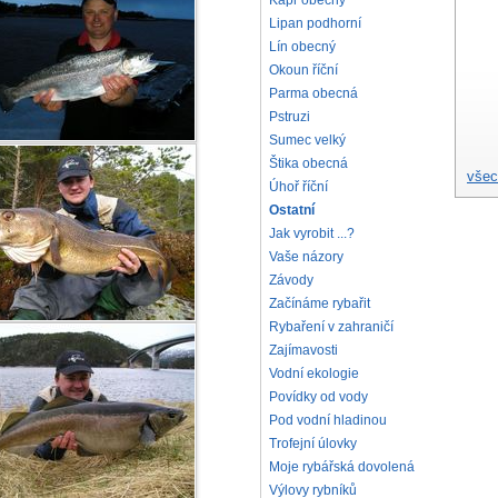
Kapr obecný
Lipan podhorní
Lín obecný
Okoun říční
Parma obecná
Pstruzi
Sumec velký
Štika obecná
všec
Úhoř říční
Ostatní
Jak vyrobit ...?
Vaše názory
Závody
Začínáme rybařit
Rybaření v zahraničí
Zajímavosti
Vodní ekologie
Povídky od vody
Pod vodní hladinou
Trofejní úlovky
Moje rybářská dovolená
Výlovy rybníků