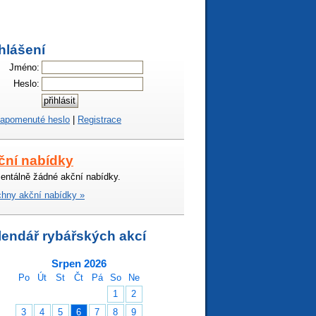
hlášení
Jméno:
Heslo:
apomenuté heslo
|
Registrace
ční nabídky
ntálně žádné akční nabídky.
hny akční nabídky »
lendář rybářských akcí
Srpen 2026
Po
Út
St
Čt
Pá
So
Ne
1
2
3
4
5
6
7
8
9