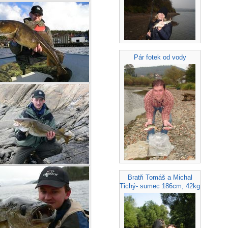
Pár fotek od vody
Bratři Tomáš a Michal
Tichý- sumec 186cm, 42kg