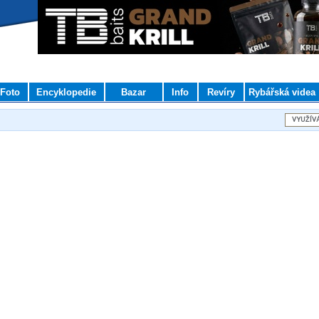
Foto
Encyklopedie
Bazar
Info
Revíry
Rybářská videa