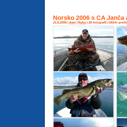
Norsko 2006 s CA Janča 
21.6.2006 |
dam
|
Ryby
| 28 fotografií | 6914× pro