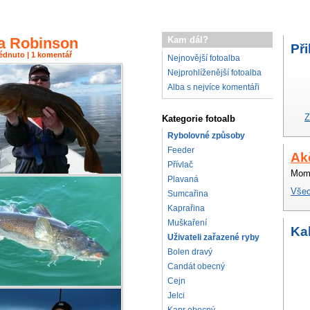
a Robinson
Kam dál?
Při
hlédnuto | 1 komentář
Nejnovější fotoalba
Nejprohlíženější fotoalba
Alba s nejvíce komentáři
Z
Kategorie fotoalb
Rybolovné způsoby
Feeder
Ak
Přívlač
Mome
Plavaná
Všec
Sumcařina
Kaprařina
Muškaření
Ka
Uživateli zařazené ryby
Bolen dravý
Candát obecný
Cejn
Jelci