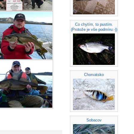
Co chytím, to pustím.
(Protože je vše podmíru:-))
Chorvatsko
Sobacov