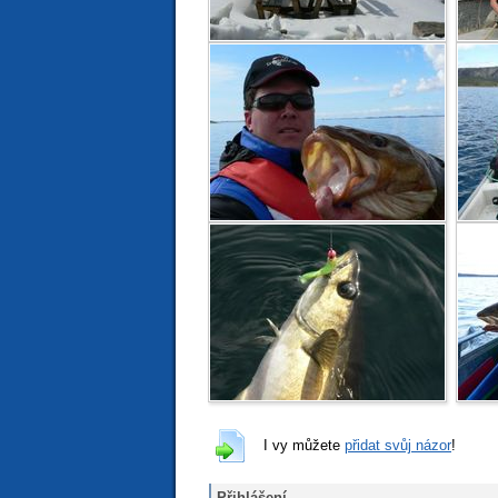
I vy můžete
přidat svůj názor
!
Přihlášení