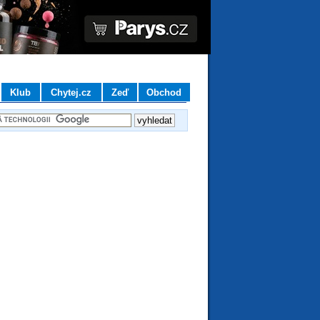
Klub
Chytej.cz
Zeď
Obchod