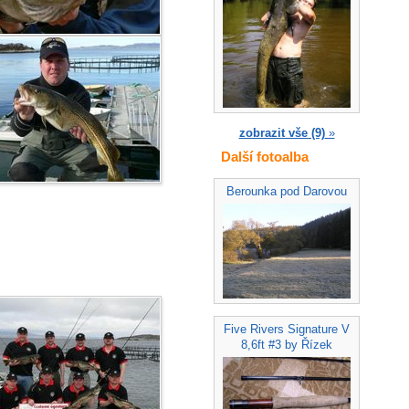
zobrazit vše (9)
»
Další fotoalba
Berounka pod Darovou
Five Rivers Signature V
8,6ft #3 by Řízek