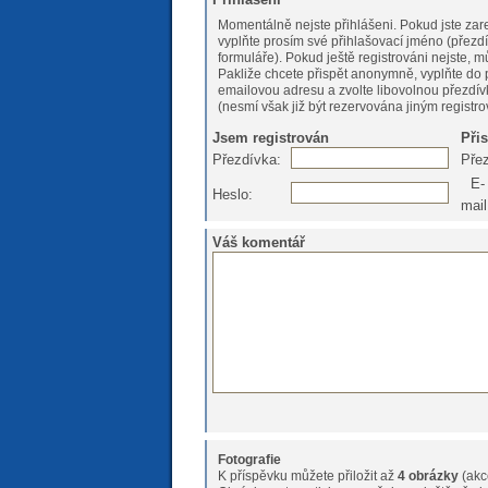
Momentálně nejste přihlášeni. Pokud jste zare
vyplňte prosím své přihlašovací jméno (přezdí
formuláře). Pokud ještě registrováni nejs
Pakliže chcete přispět anonymně, vyplňte do 
emailovou adresu a zvolte libovolnou přezdív
(nesmí však již být rezervována jiným registr
Jsem registrován
Při
Přezdívka:
Pře
E-
Heslo:
mail
Váš komentář
Fotografie
K příspěvku můžete přiložit až
4 obrázky
(akc