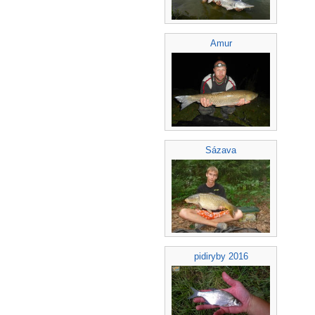
Amur
Sázava
pidiryby 2016