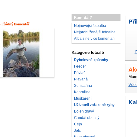
Kam dál?
Při
o | žádný komentář
Nejnovější fotoalba
Nejprohlíženější fotoalba
Alba s nejvíce komentáři
Z
Kategorie fotoalb
Rybolovné způsoby
Feeder
Ak
Přívlač
Mome
Plavaná
Všec
Sumcařina
Kaprařina
Muškaření
Ka
Uživateli zařazené ryby
Bolen dravý
Candát obecný
Cejn
Jelci