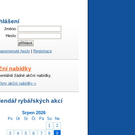
hlášení
Jméno:
Heslo:
apomenuté heslo
|
Registrace
ční nabídky
ntálně žádné akční nabídky.
hny akční nabídky »
lendář rybářských akcí
Srpen 2026
Po
Út
St
Čt
Pá
So
Ne
1
2
3
4
5
6
7
8
9