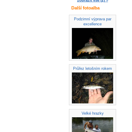
zobrazit vše (2)
»
Další fotoalba
Podzimní výprava par
excellence
Průřez letošním rokem
Velké hrazky