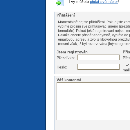
I vy můžete
přidat svůj názor
!
Přihlášení
Momentálně nejste přihlášeni. Pokud jste zare
vyplňte prosím své přihlašovací jméno (přezdí
formuláře). Pokud ještě registrováni nejs
Pakliže chcete přispět anonymně, vyplňte do 
emailovou adresu a zvolte libovolnou přezdív
(nesmí však již být rezervována jiným registr
Jsem registrován
Při
Přezdívka:
Pře
E-
Heslo:
mail
Váš komentář