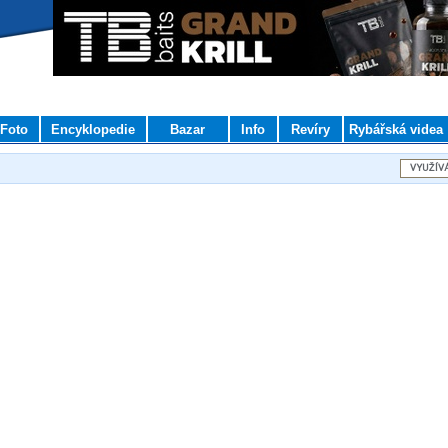
Foto
Encyklopedie
Bazar
Info
Revíry
Rybářská videa