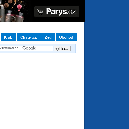
Klub
Chytej.cz
Zeď
Obchod