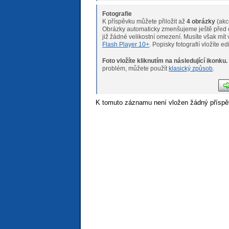
Fotografie
K příspěvku můžete přiložit až
4 obrázky
(akc
Obrázky automaticky zmenšujeme ještě před o
již žádné velikostní omeze
Flash Player 10+
. Popisky fotografií vložíte e
Foto vložíte kliknutím na následující ikonku.
Pokud máte s nahráváním fotogr
problém, můžete použít
klasický způsob
.
K tomuto záznamu není vložen žádný příspě