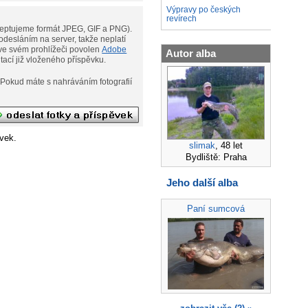
Výpravy po českých
revírech
eptujeme formát JPEG, GIF a PNG).
desláním na server, takže neplatí
ní. Musíte však mít ve svém prohlížeči povolen
Adobe
Autor alba
ditací již vloženého příspěvku.
afií
vek.
slimak
, 48 let
Bydliště: Praha
Jeho další alba
Paní sumcová