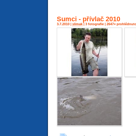
Sumci - přívlač 2010
3.7.2010 |
slimak
| 3 fotografie | 2647× prohlédnut