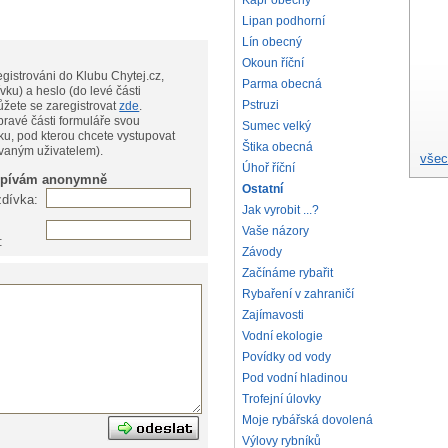
Kapr obecný
Lipan podhorní
Lín obecný
Okoun říční
gistrováni do Klubu Chytej.cz,
Parma obecná
vku) a heslo (do levé části
Pstruzi
te, můžete se zaregistrovat
zde
.
pravé části formuláře svou
Sumec velký
ku, pod kterou chcete vystupovat
Štika obecná
ovaným uživatelem).
všec
Úhoř říční
spívám anonymně
Ostatní
zdívka:
Jak vyrobit ...?
Vaše názory
:
Závody
Začínáme rybařit
Rybaření v zahraničí
Zajímavosti
Vodní ekologie
Povídky od vody
Pod vodní hladinou
Trofejní úlovky
Moje rybářská dovolená
Výlovy rybníků