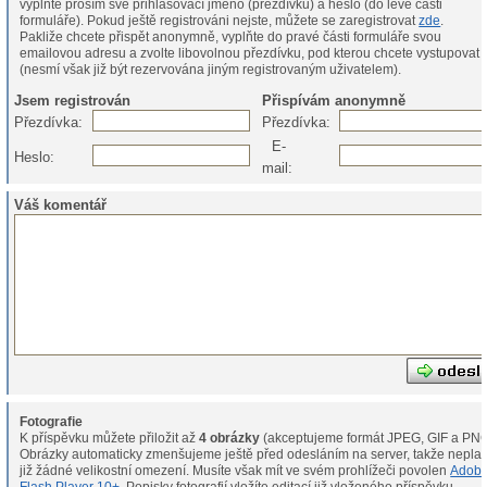
vyplňte prosím své přihlašovací jméno (přezdívku) a heslo (do levé části
formuláře). Pokud ještě registrováni nejste, můžete se zaregistrovat
zde
.
Pakliže chcete přispět anonymně, vyplňte do pravé části formuláře svou
emailovou adresu a zvolte libovolnou přezdívku, pod kterou chcete vystupovat
(nesmí však již být rezervována jiným registrovaným uživatelem).
Jsem registrován
Přispívám anonymně
Přezdívka:
Přezdívka:
E-
Heslo:
mail:
Váš komentář
Fotografie
K příspěvku můžete přiložit až
4 obrázky
(akceptujeme formát JPEG, GIF a PNG
Obrázky automaticky zmenšujeme ještě před odesláním na server, takže neplat
již žádné velikostní omezení. Musíte však mít ve svém prohlížeči povolen
Adob