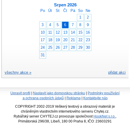
Srpen 2026
Po
Út
St
Čt
Pá
So
Ne
1
2
3
4
5
6
7
8
9
10
11
12
13
14
15
16
17
18
19
20
21
22
23
24
25
26
27
28
29
30
31
všechny akce »
přidat akci
Upravit profil
|
Nastavit jako domovskou stránku
|
Podmínky používání
a ochrana osobních údajů
|
Reklama
|
Kontaktujte nás
COPYRIGHT 2002-2019 Veškerý textový a obrazový materiál je
chráněným vlastnictvím internetového serveru Chytej.cz.
Rybářský server CHYTEJ.cz provozuje společnost
HookNet s.r.o.
,
Primátorská 296/38, Libeň, 180 00 Praha 8, IČO: 23603291