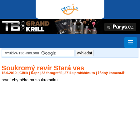
Soukromý revír Stará ves
15.6.2010 |
Ciffik
|
Kapr
| 33 fotografií | 2711× prohlédnuto | žádný komentář
první chytačka na soukromáku