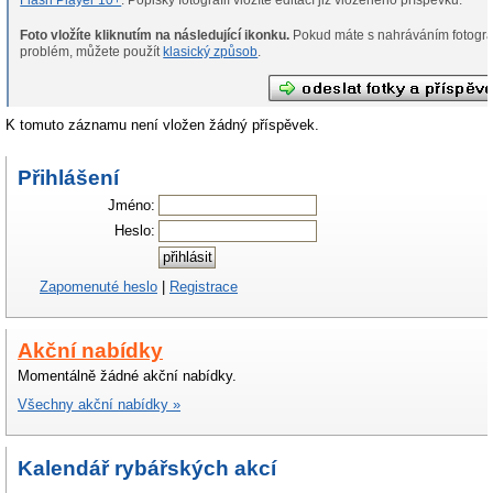
Flash Player 10+
. Popisky fotografií vložíte editací již vloženého příspěvku.
Foto vložíte kliknutím na následující ikonku.
Pokud máte s nahráváním fotografií
problém, můžete použít
klasický způsob
.
K tomuto záznamu není vložen žádný příspěvek.
Přihlášení
Jméno:
Heslo:
Zapomenuté heslo
|
Registrace
Akční nabídky
Momentálně žádné akční nabídky.
Všechny akční nabídky »
Kalendář rybářských akcí