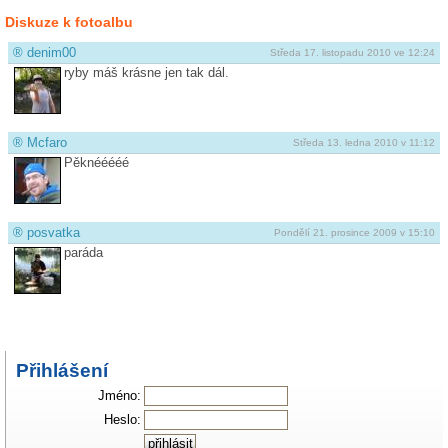
Diskuze k fotoalbu
®
denim00
Středa 17. listopadu 2010 ve 12:24
ryby máš krásne jen tak dál.
®
Mcfaro
Středa 13. ledna 2010 v 11:12
Pěknééééé
®
posvatka
Pondělí 21. prosince 2009 v 15:10
paráda
Přihlášení
Jméno:
Heslo: