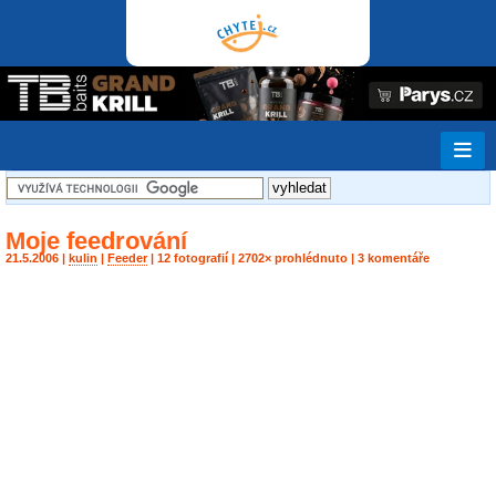
Moje feedrování
21.5.2006 |
kulin
|
Feeder
| 12 fotografií | 2702× prohlédnuto | 3 komentáře