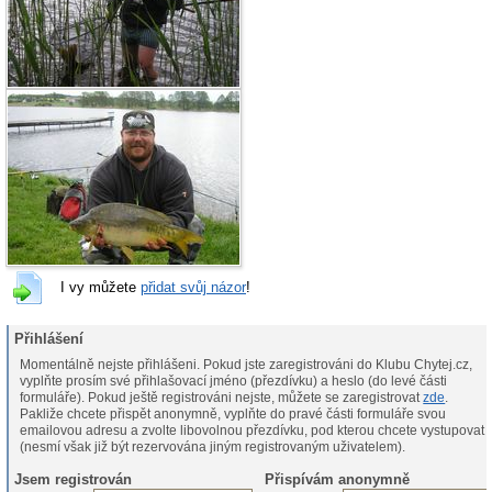
I vy můžete
přidat svůj názor
!
Přihlášení
Momentálně nejste přihlášeni. Pokud jste zaregistrováni do Klubu Chytej.cz,
vyplňte prosím své přihlašovací jméno (přezdívku) a heslo (do levé části
formuláře). Pokud ještě registrováni nejste, můžete se zaregistrovat
zde
.
Pakliže chcete přispět anonymně, vyplňte do pravé části formuláře svou
emailovou adresu a zvolte libovolnou přezdívku, pod kterou chcete vystupovat
(nesmí však již být rezervována jiným registrovaným uživatelem).
Jsem registrován
Přispívám anonymně