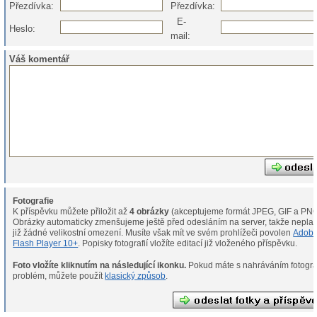
Přezdívka:
Přezdívka:
E-
Heslo:
mail:
Váš komentář
Fotografie
K příspěvku můžete přiložit až
4 obrázky
(akceptujeme formát JPEG, GIF a PNG
Obrázky automaticky zmenšujeme ještě před odesláním na server, takže neplat
již žádné velikostní omezení. Musíte však mít ve svém prohlížeči povolen
Adob
Flash Player 10+
. Popisky fotografií vložíte editací již vloženého příspěvku.
Foto vložíte kliknutím na následující ikonku.
Pokud máte s nahráváním fotografií
problém, můžete použít
klasický způsob
.