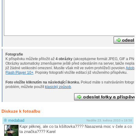
Fotografie
K příspěvku můžete přiložit až
4 obrázky
(akceptujeme formát JPEG, GIF a PNG
Obrázky automaticky zmenšujeme ještě před odesláním na server, takže neplat
již žádné velikostní omezení. Musíte však mít ve svém prohlížeči povolen
Adob
Flash Player 10+
. Popisky fotografií vložíte editací již vloženého příspěvku.
Foto vložíte kliknutím na následující ikonku.
Pokud máte s nahráváním fotografií
problém, můžete použít
klasický způsob
.
Diskuze k fotoalbu
®
medabad
Neděle 23. května 2010 v 18:58
Kapr pěknej, ale co ta kšiltovka???? Nasazená moc v čele a co
ta značka???? Karel