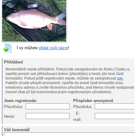
I vy můžete
přidat svůj názor
!
Přihlášení
Momentálně nejste přihlášeni. Pokud jste zaregistrováni do Klubu Chytej.cz,
vyplňte prosím své přihlašovací jméno (přezdívku) a heslo (do levé části
formuláře). Pokud ještě registrováni nejste, můžete se zaregistrovat
zde
.
Pakliže chcete přispět anonymně, vyplňte do pravé části formuláře svou
emailovou adresu a zvolte libovolnou přezdívku, pod kterou chcete vystupovat
(nesmí však již být rezervována jiným registrovaným uživatelem).
Jsem registrován
Přispívám anonymně
Přezdívka:
Přezdívka:
E-
Heslo:
mail:
Váš komentář