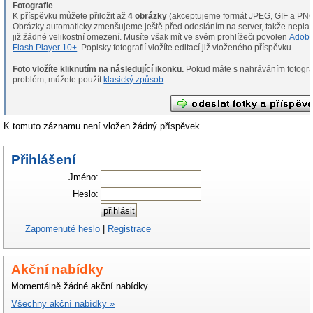
Fotografie
K příspěvku můžete přiložit až
4 obrázky
(akceptujeme formát JPEG, GIF a PNG
Obrázky automaticky zmenšujeme ještě před odesláním na server, takže neplat
již žádné velikostní omezení. Musíte však mít ve svém prohlížeči povolen
Adob
Flash Player 10+
. Popisky fotografií vložíte editací již vloženého příspěvku.
Foto vložíte kliknutím na následující ikonku.
Pokud máte s nahráváním fotografií
problém, můžete použít
klasický způsob
.
K tomuto záznamu není vložen žádný příspěvek.
Přihlášení
Jméno:
Heslo:
Zapomenuté heslo
|
Registrace
Akční nabídky
Momentálně žádné akční nabídky.
Všechny akční nabídky »