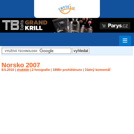
Norsko 2007
8.5.2010 |
drakkkk
| 2 fotografie | 1898× prohlédnuto | žádný komentář