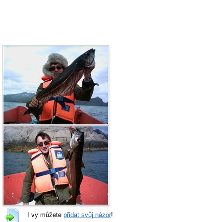
I vy můžete
přidat svůj názor
!