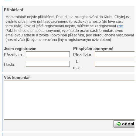
Přihlášení
Momentálně nejste přihlášeni. Pokud jste zaregistrováni do Klubu Chytej.cz,
vyplňte prosím své přihlašovací jméno (přezdívku) a heslo (do levé části
formuláře). Pokud ještě registrováni nejste, můžete se zaregistrovat
zde
.
Pakliže chcete přispět anonymně, vyplňte do pravé části formuláře svou
emailovou adresu a zvolte libovolnou přezdívku, pod kterou chcete vystupovat
(nesmí však již být rezervována jiným registrovaným uživatelem).
Jsem registrován
Přispívám anonymně
Přezdívka:
Přezdívka:
E-
Heslo:
mail:
Váš komentář