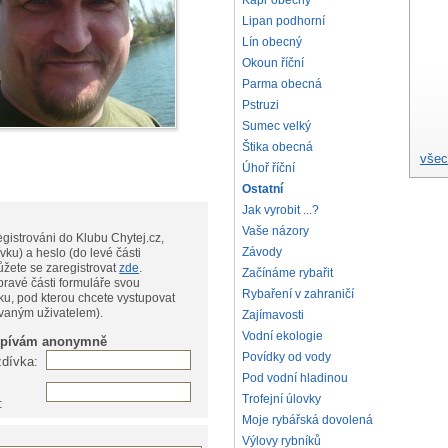
Kapr obecný
Lipan podhorní
Lín obecný
Okoun říční
Parma obecná
Pstruzi
Sumec velký
Štika obecná
všec
Úhoř říční
Ostatní
Jak vyrobit ...?
Vaše názory
gistrováni do Klubu Chytej.cz,
Závody
vku) a heslo (do levé části
te, můžete se zaregistrovat
zde
.
Začínáme rybařit
pravé části formuláře svou
Rybaření v zahraničí
ku, pod kterou chcete vystupovat
ovaným uživatelem).
Zajímavosti
Vodní ekologie
spívám anonymně
Povídky od vody
zdívka:
Pod vodní hladinou
Trofejní úlovky
:
Moje rybářská dovolená
Výlovy rybníků