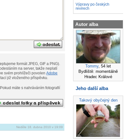
Výpravy po českých
revírech
Autor alba
eptujeme formát JPEG, GIF a PNG).
Tommy
, 54 let
desláním na server, takže neplatí
Bydliště: momentálně
ní. Musíte však mít ve svém prohlížeči povolen
Adobe
Hradec Králové
ditací již vloženého příspěvku.
Jeho další alba
afií
Takový obyčejný den
Neděle 18. dubna 2010 v 19:09