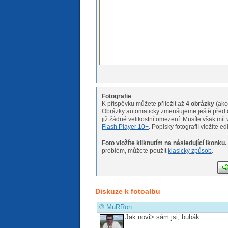
Fotografie
K příspěvku můžete přiložit až
4 obrázky
(akc
Obrázky automaticky zmenšujeme ještě před o
již žádné velikostní omeze
Flash Player 10+
. Popisky fotografií vložíte e
Foto vložíte kliknutím na následující ikonku.
Pokud máte s nahráváním fotogr
problém, můžete použít
klasický způsob
.
Diskuze k fotoalbu
®
MuRRon
Jak.novi> sám jsi, bubák