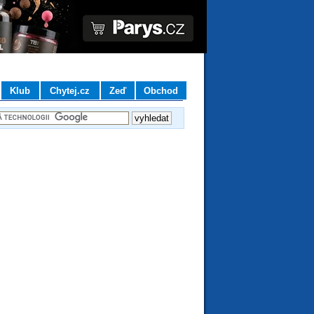
Klub
Chytej.cz
Zeď
Obchod