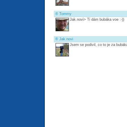
®
Tommy
Jak.novi> Ti dám bubáka voe :-))
®
Jak.novi
Jsem se podivil, co to je za bubáka