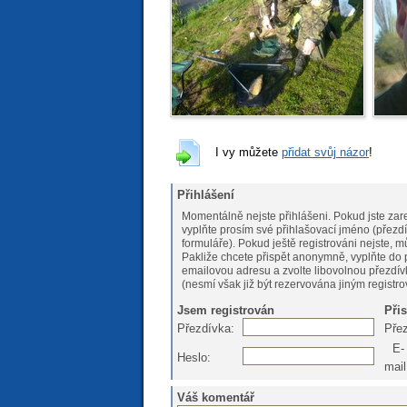
I vy můžete
přidat svůj názor
!
Přihlášení
Momentálně nejste přihlášeni. Pokud jste zare
vyplňte prosím své přihlašovací jméno (přezdí
formuláře). Pokud ještě registrováni nejs
Pakliže chcete přispět anonymně, vyplňte do 
emailovou adresu a zvolte libovolnou přezdív
(nesmí však již být rezervována jiným registr
Jsem registrován
Při
Přezdívka:
Pře
E-
Heslo:
mail
Váš komentář