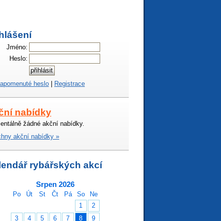
hlášení
Jméno:
Heslo:
apomenuté heslo
|
Registrace
ční nabídky
ntálně žádné akční nabídky.
hny akční nabídky »
lendář rybářských akcí
Srpen 2026
Po
Út
St
Čt
Pá
So
Ne
1
2
3
4
5
6
7
8
9