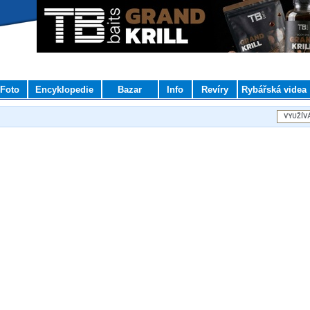
Foto
Encyklopedie
Bazar
Info
Revíry
Rybářská videa