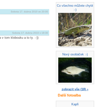
Co všechno můžete chytit
:-)
Sobota 17. dubna 2010 ve 20:00
Sobota 17. dubna 2010 v 19:30
 v tom klobouku a to ty. :-))
Nový osobáček :-)
zobrazit vše (18)
»
Další fotoalba
Kapři