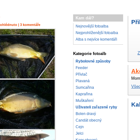
Kam dál?
Při
prohlédnuto | 3 komentáře
Nejnovější fotoalba
Nejprohlíženější fotoalba
Alba s nejvíce komentáři
Z
Kategorie fotoalb
Rybolovné způsoby
Feeder
Ak
Přívlač
Mome
Plavaná
Všec
Sumcařina
Kaprařina
Muškaření
Ka
Uživateli zařazené ryby
Bolen dravý
Candát obecný
Cejn
Jelci