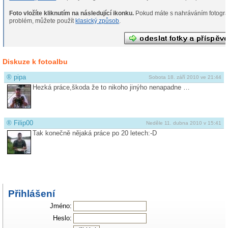
Foto vložíte kliknutím na následující ikonku.
Pokud máte s nahráváním fotografií
problém, můžete použít
klasický způsob
.
Diskuze k fotoalbu
®
pipa
Sobota 18. září 2010 ve 21:44
Hezká práce,škoda že to nikoho jinýho nenapadne …
®
Filip00
Neděle 11. dubna 2010 v 15:41
Tak konečně nějaká práce po 20 letech:-D
Přihlášení
Jméno:
Heslo: