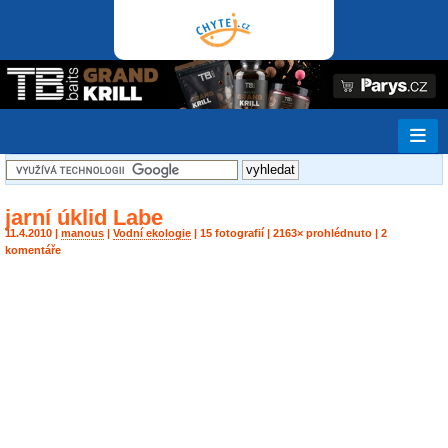
jarní úklid Labe
11.4.2010 |
manous
|
Vodní ekologie
| 15 fotografií | 2163× prohlédnuto | 2
komentáře