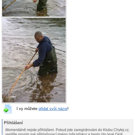
I vy můžete
přidat svůj názor
!
Přihlášení
Momentálně nejste přihlášeni. Pokud jste zaregistrováni do Klubu Chytej.cz,
vyplňte prosím své přihlašovací jméno (přezdívku) a heslo (do levé části