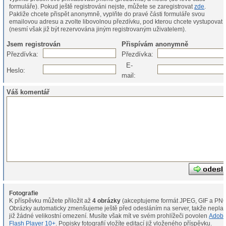
formuláře). Pokud ještě registrováni nejste, můžete se zaregistrovat
zde
.
Pakliže chcete přispět anonymně, vyplňte do pravé části formuláře svou
emailovou adresu a zvolte libovolnou přezdívku, pod kterou chcete vystupovat
(nesmí však již být rezervována jiným registrovaným uživatelem).
Jsem registrován
Přispívám anonymně
Přezdívka:
Přezdívka:
E-
Heslo:
mail:
Váš komentář
Fotografie
K příspěvku můžete přiložit až
4 obrázky
(akceptujeme formát JPEG, GIF a PNG
Obrázky automaticky zmenšujeme ještě před odesláním na server, takže neplat
již žádné velikostní omezení. Musíte však mít ve svém prohlížeči povolen
Adob
Flash Player 10+
. Popisky fotografií vložíte editací již vloženého příspěvku.