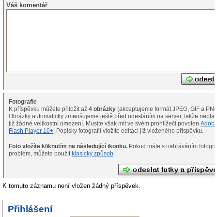
Váš komentář
Fotografie
K příspěvku můžete přiložit až
4 obrázky
(akceptujeme formát JPEG, GIF a PNG
Obrázky automaticky zmenšujeme ještě před odesláním na server, takže neplat
již žádné velikostní omezení. Musíte však mít ve svém prohlížeči povolen
Adob
Flash Player 10+
. Popisky fotografií vložíte editací již vloženého příspěvku.
Foto vložíte kliknutím na následující ikonku.
Pokud máte s nahráváním fotografií
problém, můžete použít
klasický způsob
.
K tomuto záznamu není vložen žádný příspěvek.
Přihlášení