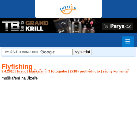
Flyfishing
9.4.2010 |
hrstic
|
Muškaření
| 3 fotografie | 2718× prohlédnuto | žádný komentář
muškaření na Jizeře