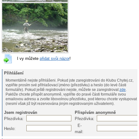
I vy můžete
přidat svůj názor
!
Přihlášení
Momentálně nejste přihlášeni. Pokud jste zaregistrováni do Klubu Chytej.cz,
vyplňte prosím své přihlašovací jméno (přezdívku) a heslo (do levé části
formuláře). Pokud ještě registrováni nejste, můžete se zaregistrovat
zde
.
Pakliže chcete přispět anonymně, vyplňte do pravé části formuláře svou
emailovou adresu a zvolte libovolnou přezdívku, pod kterou chcete vystupovat
(nesmí však již být rezervována jiným registrovaným uživatelem).
Jsem registrován
Přispívám anonymně
Přezdívka:
Přezdívka:
E-
Heslo:
mail: