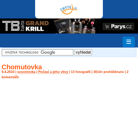
Chomutovka
9.4.2010 |
scootrovka
|
Počasí a jeho vlivy
| 13 fotografií | 3014× prohlédnuto | 2
komentáře