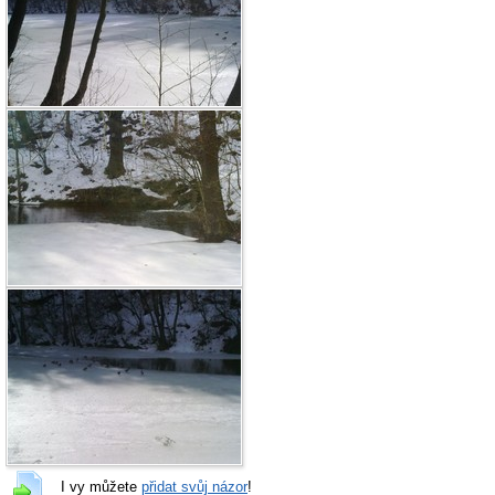
I vy můžete
přidat svůj názor
!