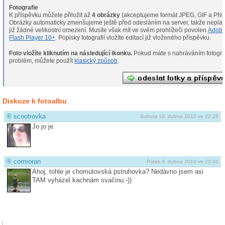
Fotografie
K příspěvku můžete přiložit až
4 obrázky
(akceptujeme formát JPEG, GIF a PNG
Obrázky automaticky zmenšujeme ještě před odesláním na server, takže neplat
již žádné velikostní omezení. Musíte však mít ve svém prohlížeči povolen
Adob
Flash Player 10+
. Popisky fotografií vložíte editací již vloženého příspěvku.
Foto vložíte kliknutím na následující ikonku.
Pokud máte s nahráváním fotografií
problém, můžete použít
klasický způsob
.
Diskuze k fotoalbu
®
scootrovka
Sobota 10. dubna 2010 ve 22:35
Jo jo je.
®
cormoran
Pátek 9. dubna 2010 ve 22:04
Ahoj, tohle je chomutovská pstruhovka? Nedávno jsem asi
TAM vyházel kachnám svačinu:-))