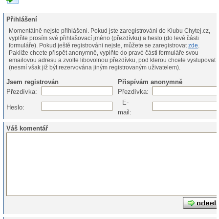
Přihlášení
Momentálně nejste přihlášeni. Pokud jste zaregistrováni do Klubu Chytej.cz,
vyplňte prosím své přihlašovací jméno (přezdívku) a heslo (do levé části
formuláře). Pokud ještě registrováni nejste, můžete se zaregistrovat
zde
.
Pakliže chcete přispět anonymně, vyplňte do pravé části formuláře svou
emailovou adresu a zvolte libovolnou přezdívku, pod kterou chcete vystupovat
(nesmí však již být rezervována jiným registrovaným uživatelem).
Jsem registrován
Přispívám anonymně
Přezdívka:
Přezdívka:
E-
Heslo:
mail:
Váš komentář