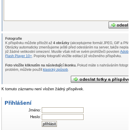
Fotografie
K příspěvku můžete přiložit až
4 obrázky
(akceptujeme formát JPEG, GIF a PNG
Obrázky automaticky zmenšujeme ještě před odesláním na server, takže neplat
již žádné velikostní omezení. Musíte však mít ve svém prohlížeči povolen
Adob
Flash Player 10+
. Popisky fotografií vložíte editací již vloženého příspěvku.
Foto vložíte kliknutím na následující ikonku.
Pokud máte s nahráváním fotografií
problém, můžete použít
klasický způsob
.
K tomuto záznamu není vložen žádný příspěvek.
Přihlášení
Jméno:
Heslo: