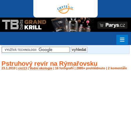
Pstruhový revír na Rýmařovsku
23.1.2010 |
cici13
|
Vodní ekologie
| 16 fotografií | 2885× prohlédnuto | 2 komentáře