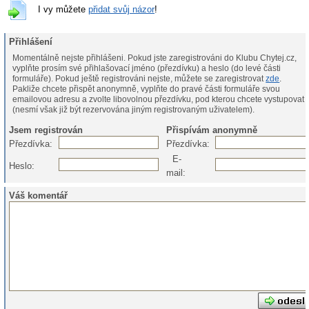
I vy můžete
přidat svůj názor
!
Přihlášení
Momentálně nejste přihlášeni. Pokud jste zaregistrováni do Klubu Chytej.cz,
vyplňte prosím své přihlašovací jméno (přezdívku) a heslo (do levé části
formuláře). Pokud ještě registrováni nejste, můžete se zaregistrovat
zde
.
Pakliže chcete přispět anonymně, vyplňte do pravé části formuláře svou
emailovou adresu a zvolte libovolnou přezdívku, pod kterou chcete vystupovat
(nesmí však již být rezervována jiným registrovaným uživatelem).
Jsem registrován
Přispívám anonymně
Přezdívka:
Přezdívka:
E-
Heslo:
mail:
Váš komentář