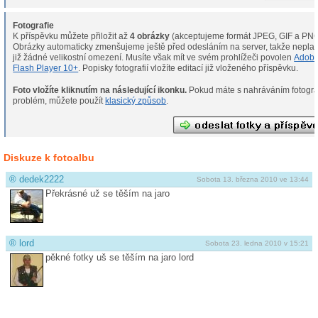
Fotografie
K příspěvku můžete přiložit až
4 obrázky
(akceptujeme formát JPEG, GIF a PNG
Obrázky automaticky zmenšujeme ještě před odesláním na server, takže neplat
již žádné velikostní omezení. Musíte však mít ve svém prohlížeči povolen
Adob
Flash Player 10+
. Popisky fotografií vložíte editací již vloženého příspěvku.
Foto vložíte kliknutím na následující ikonku.
Pokud máte s nahráváním fotografií
problém, můžete použít
klasický způsob
.
Diskuze k fotoalbu
®
dedek2222
Sobota 13. března 2010 ve 13:44
Překrásné už se těším na jaro
®
lord
Sobota 23. ledna 2010 v 15:21
pěkné fotky uš se těším na jaro lord