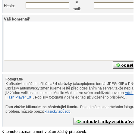
E-
Heslo:
mail:
Váš komentář
Fotografie
K příspěvku můžete přiložit až
4 obrázky
(akceptujeme formát JPEG, GIF a PNG
Obrázky automaticky zmenšujeme ještě před odesláním na server, takže neplat
již žádné velikostní omezení. Musíte však mít ve svém prohlížeči povolen
Adob
Flash Player 10+
. Popisky fotografií vložíte editací již vloženého příspěvku.
Foto vložíte kliknutím na následující ikonku.
Pokud máte s nahráváním fotografií
problém, můžete použít
klasický způsob
.
K tomuto záznamu není vložen žádný příspěvek.