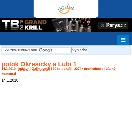
potok Okřešický a Lubí 1
14.1.2010 |
kukkyn
|
Zajímavosti
| 10 fotografií | 2274× prohlédnuto | žádný
komentář
14.1.2010