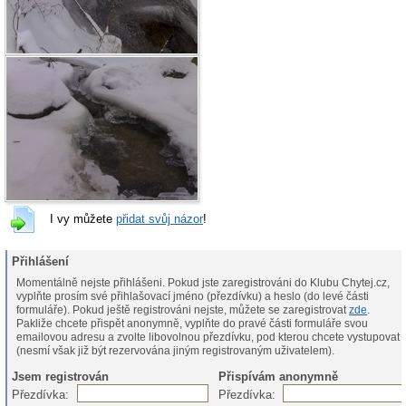
I vy můžete
přidat svůj názor
!
Přihlášení
Momentálně nejste přihlášeni. Pokud jste zaregistrováni do Klubu Chytej.cz,
vyplňte prosím své přihlašovací jméno (přezdívku) a heslo (do levé části
formuláře). Pokud ještě registrováni nejste, můžete se zaregistrovat
zde
.
Pakliže chcete přispět anonymně, vyplňte do pravé části formuláře svou
emailovou adresu a zvolte libovolnou přezdívku, pod kterou chcete vystupovat
(nesmí však již být rezervována jiným registrovaným uživatelem).
Jsem registrován
Přispívám anonymně
Přezdívka:
Přezdívka: