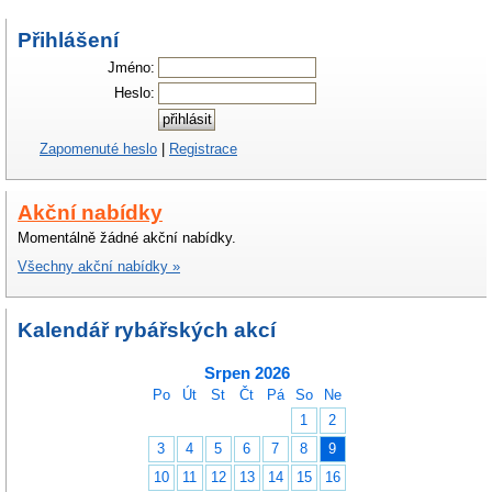
Přihlášení
Jméno:
Heslo:
Zapomenuté heslo
|
Registrace
Akční nabídky
Momentálně žádné akční nabídky.
Všechny akční nabídky »
Kalendář rybářských akcí
Srpen 2026
Po
Út
St
Čt
Pá
So
Ne
1
2
3
4
5
6
7
8
9
10
11
12
13
14
15
16