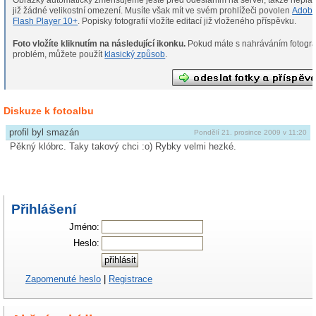
Obrázky automaticky zmenšujeme ještě před odesláním na server, takže neplat
již žádné velikostní omezení. Musíte však mít ve svém prohlížeči povolen
Adob
Flash Player 10+
. Popisky fotografií vložíte editací již vloženého příspěvku.
Foto vložíte kliknutím na následující ikonku.
Pokud máte s nahráváním fotografií
problém, můžete použít
klasický způsob
.
Diskuze k fotoalbu
profil byl smazán
Pondělí 21. prosince 2009 v 11:20
Pěkný klóbrc. Taky takový chci :o) Rybky velmi hezké.
Přihlášení
Jméno:
Heslo:
Zapomenuté heslo
|
Registrace