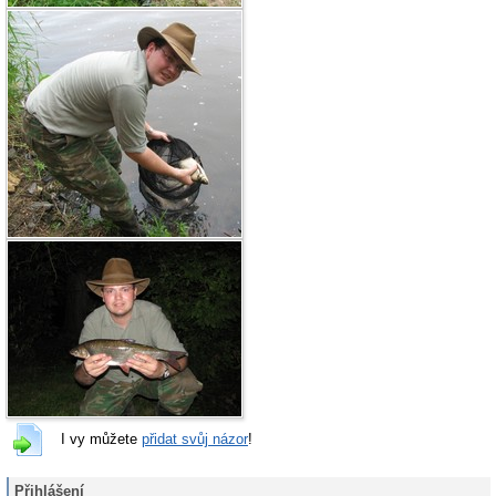
I vy můžete
přidat svůj názor
!
Přihlášení