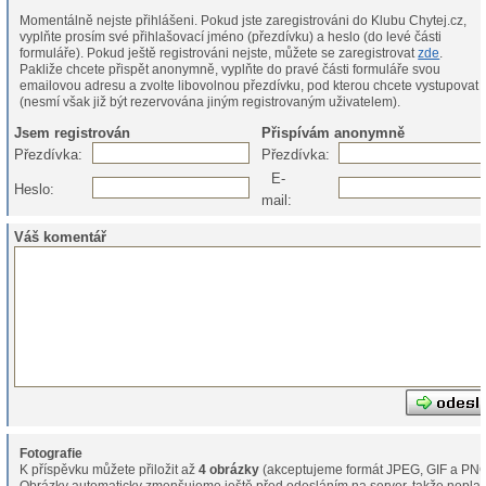
Momentálně nejste přihlášeni. Pokud jste zaregistrováni do Klubu Chytej.cz,
vyplňte prosím své přihlašovací jméno (přezdívku) a heslo (do levé části
formuláře). Pokud ještě registrováni nejste, můžete se zaregistrovat
zde
.
Pakliže chcete přispět anonymně, vyplňte do pravé části formuláře svou
emailovou adresu a zvolte libovolnou přezdívku, pod kterou chcete vystupovat
(nesmí však již být rezervována jiným registrovaným uživatelem).
Jsem registrován
Přispívám anonymně
Přezdívka:
Přezdívka:
E-
Heslo:
mail:
Váš komentář
Fotografie
K příspěvku můžete přiložit až
4 obrázky
(akceptujeme formát JPEG, GIF a PNG