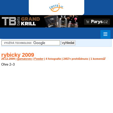
rybicky 2009
20.12.2009 |
garnatovec
|
Feeder
| 4 fotografie | 2457× prohlédnuto | 1 komentář
Ohre 2–3