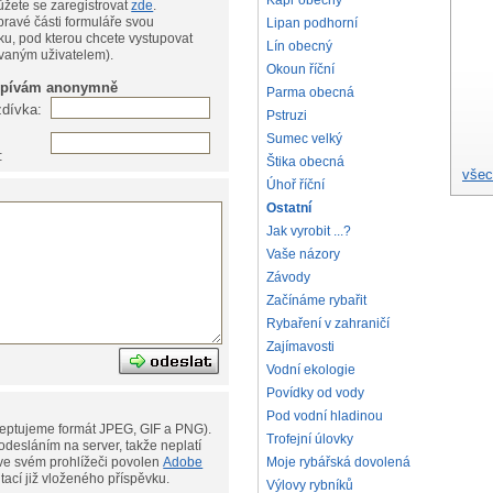
Kapr obecný
te, můžete se zaregistrovat
zde
.
pravé části formuláře svou
Lipan podhorní
ku, pod kterou chcete vystupovat
Lín obecný
ovaným uživatelem).
Okoun říční
spívám anonymně
Parma obecná
zdívka:
Pstruzi
Sumec velký
:
Štika obecná
všec
Úhoř říční
Ostatní
Jak vyrobit ...?
Vaše názory
Závody
Začínáme rybařit
Rybaření v zahraničí
Zajímavosti
Vodní ekologie
Povídky od vody
Pod vodní hladinou
eptujeme formát JPEG, GIF a PNG).
Trofejní úlovky
desláním na server, takže neplatí
ní. Musíte však mít ve svém prohlížeči povolen
Adobe
Moje rybářská dovolená
ditací již vloženého příspěvku.
Výlovy rybníků