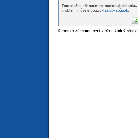
Foto vložíte kliknutím na následující ikonku.
Pokud máte s nahráváním fotogr
problém, můžete použít
klasický způsob
.
K tomuto záznamu není vložen žádný příspě