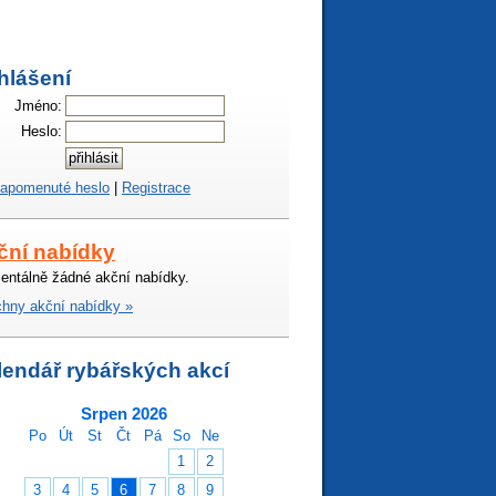
hlášení
Jméno:
Heslo:
apomenuté heslo
|
Registrace
ční nabídky
ntálně žádné akční nabídky.
hny akční nabídky »
lendář rybářských akcí
Srpen 2026
Po
Út
St
Čt
Pá
So
Ne
1
2
3
4
5
6
7
8
9