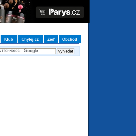
Klub
Chytej.cz
Zeď
Obchod