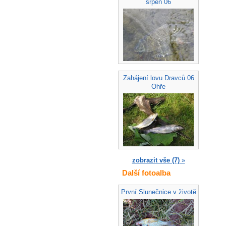
srpen 06
Zahájení lovu Dravců 06
Ohře
zobrazit vše (7)
»
Další fotoalba
První Slunečnice v životě