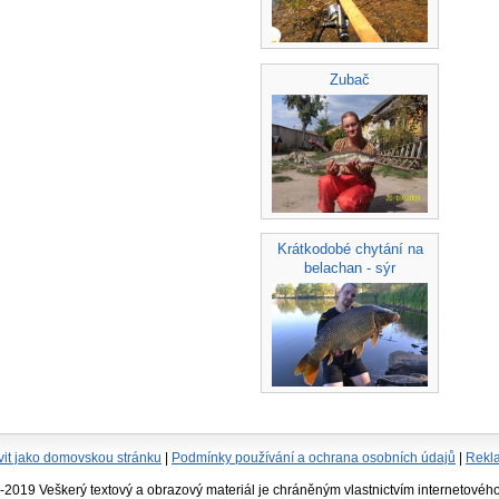
Zubač
Krátkodobé chytání na
belachan - sýr
vit jako domovskou stránku
|
Podmínky používání a ochrana osobních údajů
|
Rekl
19 Veškerý textový a obrazový materiál je chráněným vlastnictvím internetového 