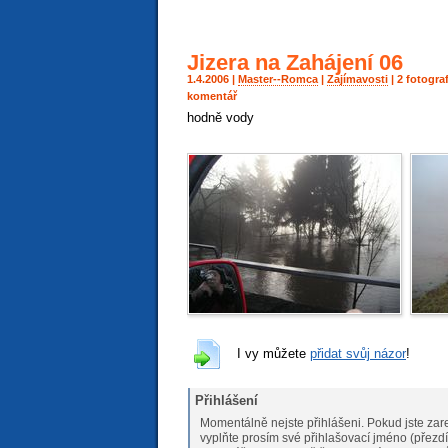
Jizera na Zahájení 06
1.4.2006 |
Master--Romca
|
Zajímavosti
| 2 fotogra
komentář
hodně vody
I vy můžete
přidat svůj názor
!
Přihlášení
Momentálně nejste přihlášeni. Pokud jste zare
vyplňte prosím své přihlašovací jméno (přezdí