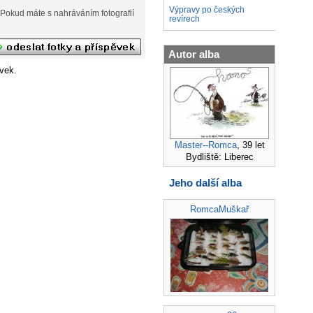
Výpravy po českých
afií
revírech
Autor alba
vek.
Master--Romca
, 39 let
Bydliště: Liberec
Jeho další alba
RomcaMuškař