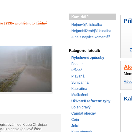
Kam dál?
Při
fie | 2335× prohlédnuto | žádný
Nejnovější fotoalba
Nejprohlíženější fotoalba
Alba s nejvíce komentáři
Z
Kategorie fotoalb
Rybolovné způsoby
Feeder
Ak
Přívlač
Mome
Plavaná
Všec
Sumcařina
Kaprařina
Muškaření
Ka
Uživateli zařazené ryby
Bolen dravý
Candát obecný
Cejn
gistrováni do Klubu Chytej.cz,
Jelci
vku) a heslo (do levé části