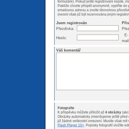
formuláře). Pokud ještě registrováni nejs
Pakliže chcete přispět anonymně, vyplňte do 
emailovou adresu a zvolte libovolnou přezdív
(nesmí však již být rezervována jiným registr
Jsem registrován
Při
Přezdívka:
Pře
E-
Heslo:
mail
Váš komentář
Fotografie
K příspěvku můžete přiložit až
4 obrázky
(akc
Obrázky automaticky zmenšujeme ještě před o
již žádné velikostní omeze
Flash Player 10+
. Popisky fotografií vložíte e