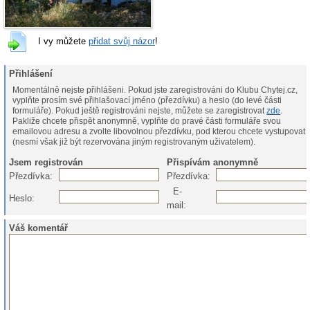
I vy můžete
přidat svůj názor
!
Přihlášení
Momentálně nejste přihlášeni. Pokud jste zaregistrováni do Klubu Chytej.cz,
vyplňte prosím své přihlašovací jméno (přezdívku) a heslo (do levé části
formuláře). Pokud ještě registrováni nejste, můžete se zaregistrovat
zde
.
Pakliže chcete přispět anonymně, vyplňte do pravé části formuláře svou
emailovou adresu a zvolte libovolnou přezdívku, pod kterou chcete vystupovat
(nesmí však již být rezervována jiným registrovaným uživatelem).
Jsem registrován
Přispívám anonymně
Přezdívka:
Přezdívka:
E-
Heslo:
mail:
Váš komentář