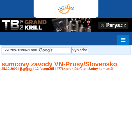
sumcovy zavody VN-Prusy/Slovensko
25.10.2009 |
Bandog
| 12 fotografií | 4776× prohlédnuto | žádný komentář