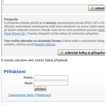
Fotografie
K příspěvku můžete přiložit až
4 obrázky
(akceptujeme formát JPEG, GIF a PNG
Obrázky automaticky zmenšujeme ještě před odesláním na server, takže neplat
již žádné velikostní omezení. Musíte však mít ve svém prohlížeči povolen
Adob
Flash Player 10+
. Popisky fotografií vložíte editací již vloženého příspěvku.
Foto vložíte kliknutím na následující ikonku.
Pokud máte s nahráváním fotografií
problém, můžete použít
klasický způsob
.
K tomuto záznamu není vložen žádný příspěvek.
Přihlášení
Jméno:
Heslo:
Zapomenuté heslo
|
Registrace