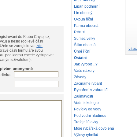
Kapr obecný
Lipan podhorní
Lín obecný
Okoun říční
Parma obecná
Pstruzi
gistrováni do Klubu Chytej.cz,
Sumec velký
vku) a heslo (do levé části
Štika obecná
te, můžete se zaregistrovat
zde
.
všec
pravé části formuláře svou
Úhoř říční
ku, pod kterou chcete vystupovat
Ostatní
ovaným uživatelem).
Jak vyrobit ...?
spívám anonymně
Vaše názory
zdívka:
Závody
Začínáme rybařit
:
Rybaření v zahraničí
Zajímavosti
Vodní ekologie
Povídky od vody
Pod vodní hladinou
Trofejní úlovky
Moje rybářská dovolená
Výlovy rybníků