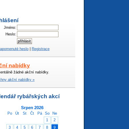
hlášení
Jméno:
Heslo:
apomenuté heslo
|
Registrace
ční nabídky
ntálně žádné akční nabídky.
hny akční nabídky »
lendář rybářských akcí
Srpen 2026
Po
Út
St
Čt
Pá
So
Ne
1
2
3
4
5
6
7
8
9