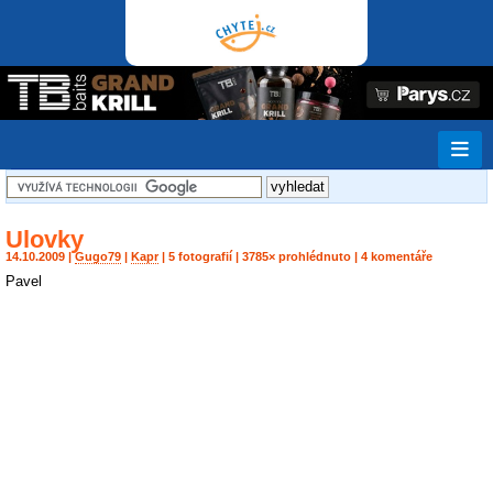
Ulovky
14.10.2009 |
Gugo79
|
Kapr
| 5 fotografií | 3785× prohlédnuto | 4 komentáře
Pavel