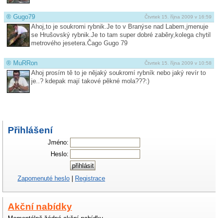
®
Gugo79
Čtvrtek 15. října 2009 v 16:59
Ahoj,to je soukromi rybnik.Je to v Branýse nad Labem,jmenuje
se Hrušovský rybnik.Je to tam super dobré zaběry,kolega chytil
metrového jesetera.Čago Gugo 79
®
MuRRon
Čtvrtek 15. října 2009 v 10:58
Ahoj prosím tě to je nějaký soukromí rybník nebo jaký revír to
je..? kdepak mají takové pěkné mola???:)
Přihlášení
Jméno:
Heslo:
Zapomenuté heslo
|
Registrace
Akční nabídky