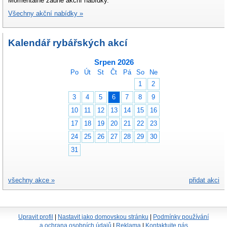
Momentálně žádné akční nabídky.
Všechny akční nabídky »
Kalendář rybářských akcí
Srpen 2026
Po
Út
St
Čt
Pá
So
Ne
1
2
3
4
5
6
7
8
9
10
11
12
13
14
15
16
17
18
19
20
21
22
23
24
25
26
27
28
29
30
31
všechny akce »
přidat akci
Upravit profil
|
Nastavit jako domovskou stránku
|
Podmínky používání
a ochrana osobních údajů
|
Reklama
|
Kontaktujte nás