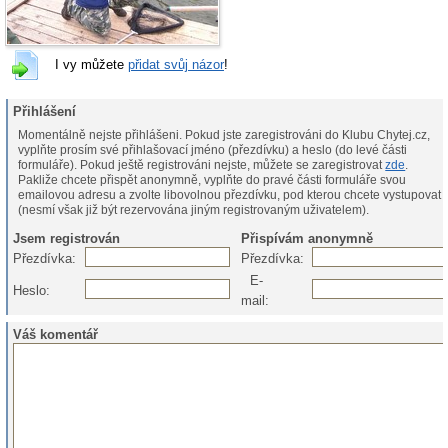
I vy můžete
přidat svůj názor
!
Přihlášení
Momentálně nejste přihlášeni. Pokud jste zaregistrováni do Klubu Chytej.cz,
vyplňte prosím své přihlašovací jméno (přezdívku) a heslo (do levé části
formuláře). Pokud ještě registrováni nejste, můžete se zaregistrovat
zde
.
Pakliže chcete přispět anonymně, vyplňte do pravé části formuláře svou
emailovou adresu a zvolte libovolnou přezdívku, pod kterou chcete vystupovat
(nesmí však již být rezervována jiným registrovaným uživatelem).
Jsem registrován
Přispívám anonymně
Přezdívka:
Přezdívka:
E-
Heslo:
mail:
Váš komentář