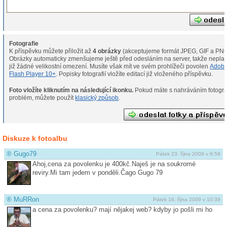
Fotografie
K příspěvku můžete přiložit až
4 obrázky
(akceptujeme formát JPEG, GIF a PNG
Obrázky automaticky zmenšujeme ještě před odesláním na server, takže neplat
již žádné velikostní omezení. Musíte však mít ve svém prohlížeči povolen
Adob
Flash Player 10+
. Popisky fotografií vložíte editací již vloženého příspěvku.
Foto vložíte kliknutím na následující ikonku.
Pokud máte s nahráváním fotografií
problém, můžete použít
klasický způsob
.
Diskuze k fotoalbu
®
Gugo79
Pátek 23. října 2009 v 8:59
Ahoj,cena za povolenku je 400kč.Naješ je na soukromé
reviry.Mi tam jedem v ponděli.Čago Gugo 79
®
MuRRon
Pátek 16. října 2009 v 10:39
a cena za povolenku? mají nějakej web? kdyby jo pošli mi ho