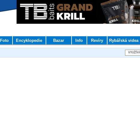
Foto
Encyklopedie
Bazar
Info
Revíry
Rybářská videa