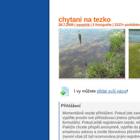
chytani na tezko
28.7.2009 |
swashik
| 2 fotografie | 3127× prohléd
I vy můžete
přidat svůj názor
!
Přihlášení
Momentálně nejste přihlášeni. Pokud jste zare
vyplňte prosím své přihlašovací jméno (přezdí
formuláře). Pokud ještě registrováni nejs
Pakliže chcete přispět anonymně, vyplňte do 
emailovou adresu a zvolte libovolnou přezdív
(nesmí však již být rezervována jiným registr