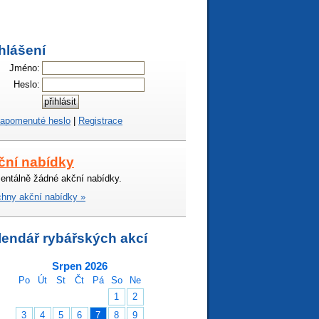
hlášení
Jméno:
Heslo:
apomenuté heslo
|
Registrace
ční nabídky
ntálně žádné akční nabídky.
hny akční nabídky »
lendář rybářských akcí
Srpen 2026
Po
Út
St
Čt
Pá
So
Ne
1
2
3
4
5
6
7
8
9