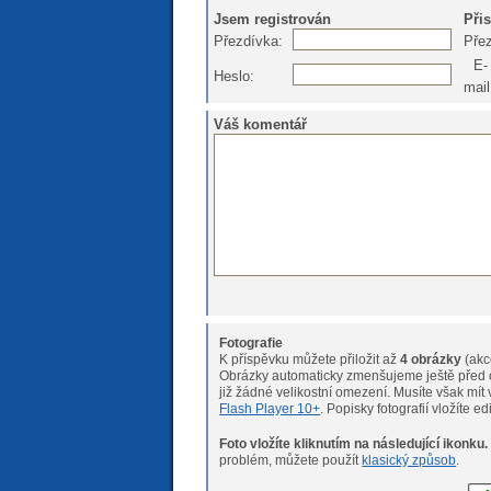
Jsem registrován
Při
Přezdívka:
Pře
E-
Heslo:
mail
Váš komentář
Fotografie
K příspěvku můžete přiložit až
4 obrázky
(akc
Obrázky automaticky zmenšujeme ještě před o
již žádné velikostní omeze
Flash Player 10+
. Popisky fotografií vložíte e
Foto vložíte kliknutím na následující ikonku.
Pokud máte s nahráváním fotogr
problém, můžete použít
klasický způsob
.