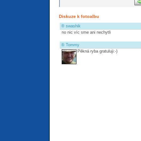
Diskuze k fotoalbu
®
swashik
no nic víc sme ani nechytli
®
Tommy
Pěkná ryba gratuluji:-)