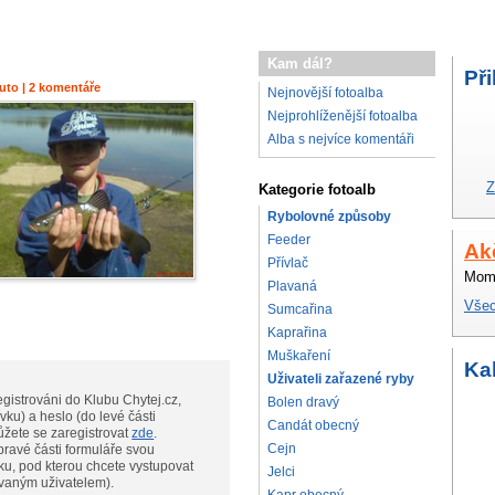
Kam dál?
Při
nuto | 2 komentáře
Nejnovější fotoalba
Nejprohlíženější fotoalba
Alba s nejvíce komentáři
Z
Kategorie fotoalb
Rybolovné způsoby
Feeder
Ak
Přívlač
Mome
Plavaná
Všec
Sumcařina
Kaprařina
Muškaření
Ka
Uživateli zařazené ryby
gistrováni do Klubu Chytej.cz,
Bolen dravý
vku) a heslo (do levé části
Candát obecný
te, můžete se zaregistrovat
zde
.
Cejn
pravé části formuláře svou
ku, pod kterou chcete vystupovat
Jelci
ovaným uživatelem).