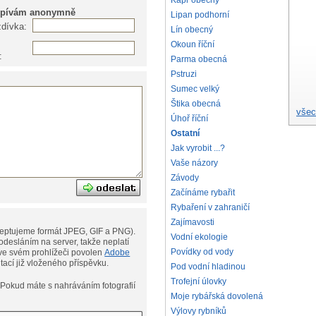
Kapr obecný
spívám anonymně
Lipan podhorní
zdívka:
Lín obecný
Okoun říční
:
Parma obecná
Pstruzi
Sumec velký
Štika obecná
všec
Úhoř říční
Ostatní
Jak vyrobit ...?
Vaše názory
Závody
Začínáme rybařit
Rybaření v zahraničí
Zajímavosti
eptujeme formát JPEG, GIF a PNG).
Vodní ekologie
desláním na server, takže neplatí
Povídky od vody
ní. Musíte však mít ve svém prohlížeči povolen
Adobe
ditací již vloženého příspěvku.
Pod vodní hladinou
Trofejní úlovky
afií
Moje rybářská dovolená
Výlovy rybníků