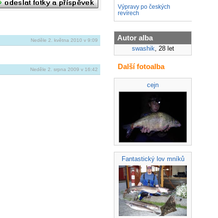
Výpravy po českých
revírech
Autor alba
Neděle 2. května 2010 v 9:09
swashik
, 28 let
Další fotoalba
Neděle 2. srpna 2009 v 16:42
cejn
Fantastický lov mníků