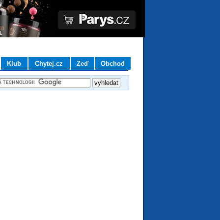
Klub
Chytej.cz
Zeď
Obchod