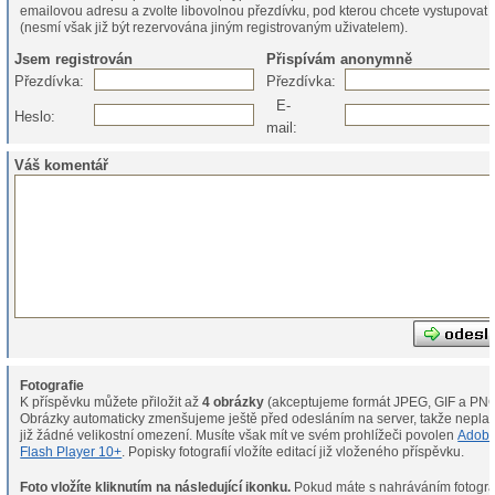
emailovou adresu a zvolte libovolnou přezdívku, pod kterou chcete vystupovat
(nesmí však již být rezervována jiným registrovaným uživatelem).
Jsem registrován
Přispívám anonymně
Přezdívka:
Přezdívka:
E-
Heslo:
mail:
Váš komentář
Fotografie
K příspěvku můžete přiložit až
4 obrázky
(akceptujeme formát JPEG, GIF a PNG
Obrázky automaticky zmenšujeme ještě před odesláním na server, takže neplat
již žádné velikostní omezení. Musíte však mít ve svém prohlížeči povolen
Adob
Flash Player 10+
. Popisky fotografií vložíte editací již vloženého příspěvku.
Foto vložíte kliknutím na následující ikonku.
Pokud máte s nahráváním fotografií