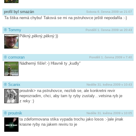
profil byl smazán
Sobota 6. června 2009 ve 21:07
Ta štika nemá chybu! Taková se mi na pstruhovce ještě nepodařila :-)
®
Tommy
Pondělí 1. června 2009 ve 20:43
Pěkný,pěkný,pěk­ný:))
®
cormoran
Pondělí 1. června 2009 v 7:40
Nádherný fišle!:-) Hlavně ty „kudly“
®
Scanix
Neděle 31. května 2009 v 10:43
proutnik> na pstruhovce, nezlob se, ale konkretni revir
neprozradim, chci, aby tam ty ryby zustaly…vetsina ryb je
z reky :)
®
proutnik
Neděle 31. května 2009 v 10:05
ta zdeformovana stika vypada trochu jako losos :-)ale jinak
krasne ryby na jakem reviru to je