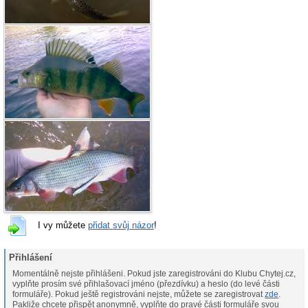
I vy můžete
přidat svůj názor
!
Přihlášení
Momentálně nejste přihlášeni. Pokud jste zaregistrováni do Klubu Chytej.cz,
vyplňte prosím své přihlašovací jméno (přezdívku) a heslo (do levé části
formuláře). Pokud ještě registrováni nejste, můžete se zaregistrovat
zde
.
Pakliže chcete přispět anonymně, vyplňte do pravé části formuláře svou