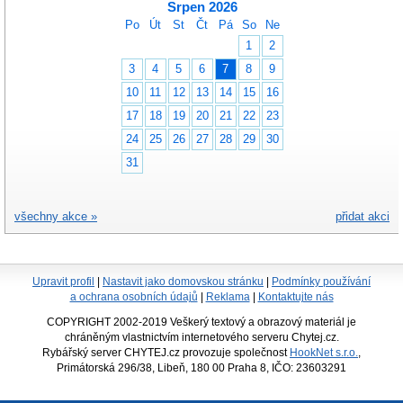
Srpen 2026
Po
Út
St
Čt
Pá
So
Ne
1
2
3
4
5
6
7
8
9
10
11
12
13
14
15
16
17
18
19
20
21
22
23
24
25
26
27
28
29
30
31
všechny akce »
přidat akci
Upravit profil
|
Nastavit jako domovskou stránku
|
Podmínky používání
a ochrana osobních údajů
|
Reklama
|
Kontaktujte nás
COPYRIGHT 2002-2019 Veškerý textový a obrazový materiál je
chráněným vlastnictvím internetového serveru Chytej.cz.
Rybářský server CHYTEJ.cz provozuje společnost
HookNet s.r.o.
,
Primátorská 296/38, Libeň, 180 00 Praha 8, IČO: 23603291