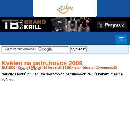
Květen na pstruhovce 2009
30.5.2009 |
Scanix
|
Přívlač
| 26 fotografií | 3993× prohlédnuto | 10 komentářů
Několik úlovků přívlačí ze svazových pstruhových revírů během měsice
května…