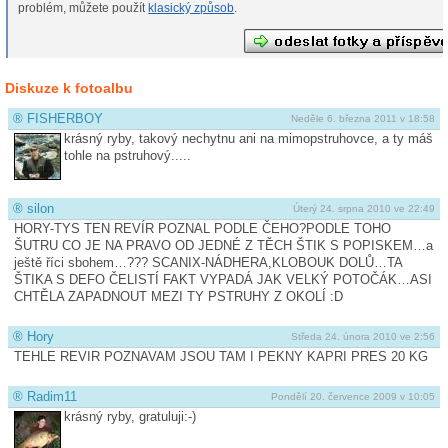
problém, můžete použít
klasický způsob
.
Diskuze k fotoalbu
®
FISHERBOY
Neděle 6. března 2011 v 18:58
krásný ryby, takový nechytnu ani na mimopstruhovce, a ty máš
tohle na pstruhový.....
®
silon
Úterý 24. srpna 2010 ve 22:49
HORY-TYS TEN REVÍR POZNAL PODLE ČEHO?PODLE TOHO
ŠUTRU CO JE NA PRAVO OD JEDNÉ Z TĚCH ŠTIK S POPISKEM…a
ještě říci sbohem…??? SCANIX-NÁDHERA,KLOBOUK DOLŮ…TA
ŠTIKA S DEFO ČELISTÍ FAKT VYPADÁ JAK VELKÝ POTOČÁK…ASI
CHTĚLA ZAPADNOUT MEZI TY PSTRUHY Z OKOLÍ :D
®
Hory
Středa 24. února 2010 ve 2:56
TEHLE REVIR POZNAVAM JSOU TAM I PEKNY KAPRI PRES 20 KG
®
Radim11
Pondělí 20. července 2009 v 10:05
krásný ryby, gratuluji:-)