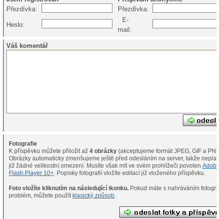
Přezdívka:
Přezdívka:
E-
Heslo:
mail:
Váš komentář
Fotografie
K příspěvku můžete přiložit až
4 obrázky
(akceptujeme formát JPEG, GIF a PNG
Obrázky automaticky zmenšujeme ještě před odesláním na server, takže neplat
již žádné velikostní omezení. Musíte však mít ve svém prohlížeči povolen
Adob
Flash Player 10+
. Popisky fotografií vložíte editací již vloženého příspěvku.
Foto vložíte kliknutím na následující ikonku.
Pokud máte s nahráváním fotografií
problém, můžete použít
klasický způsob
.