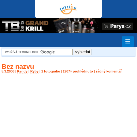
Bez nazvu
5.3.2006 |
Kendy
|
Ryby
| 1 fotografie | 1907× prohlédnuto | žádný komentář