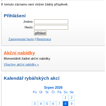
K tomuto záznamu není vložen žádný příspěvek.
Přihlášení
Jméno:
Heslo:
Zapomenuté heslo
|
Registrace
Akční nabídky
Momentálně žádné akční nabídky.
Všechny akční nabídky »
Kalendář rybářských akcí
Srpen 2026
Po
Út
St
Čt
Pá
So
Ne
1
2
3
4
5
6
7
8
9