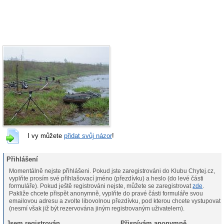
I vy můžete
přidat svůj názor
!
Přihlášení
Momentálně nejste přihlášeni. Pokud jste zaregistrováni do Klubu Chytej.cz,
vyplňte prosím své přihlašovací jméno (přezdívku) a heslo (do levé části
formuláře). Pokud ještě registrováni nejste, můžete se zaregistrovat
zde
.
Pakliže chcete přispět anonymně, vyplňte do pravé části formuláře svou
emailovou adresu a zvolte libovolnou přezdívku, pod kterou chcete vystupovat
(nesmí však již být rezervována jiným registrovaným uživatelem).
Jsem registrován
Přispívám anonymně