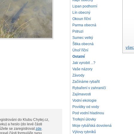
Kapr obecný
Lipan podhorní
Lín obecný
Okoun říční
Parma obecná
Pstruzi
Sumec velký
Štika obecná
všec
Úhoř říční
Ostatní
Jak vyrobit ...?
Vaše názory
Závody
Začínáme rybařit
Rybaření v zahraničí
Zajímavosti
Vodní ekologie
Povídky od vody
Pod vodní hladinou
Trofejní úlovky
gistrováni do Klubu Chytej.cz,
vku) a heslo (do levé části
Moje rybářská dovolená
te, můžete se zaregistrovat
zde
.
Výlovy rybníků
pravé části formuláře svou