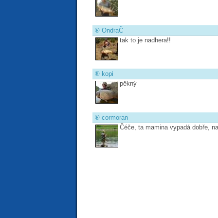
®
OndraČ
tak to je nadhera!!
®
kopi
pěkný
®
cormoran
Čéče, ta mamina vypadá dobře, na ko