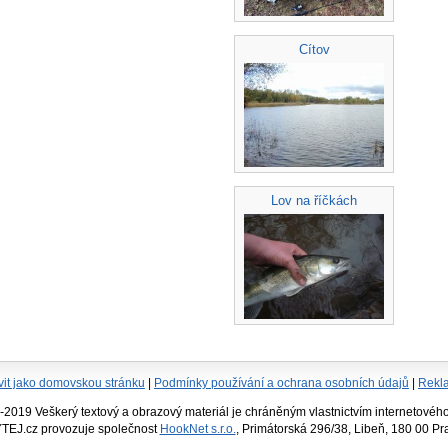
Cítov
Lov na říčkách
vit jako domovskou stránku
|
Podmínky používání a ochrana osobních údajů
|
Rekl
19 Veškerý textový a obrazový materiál je chráněným vlastnictvím internetového 
TEJ.cz provozuje společnost
HookNet s.r.o.
, Primátorská 296/38, Libeň, 180 00 P