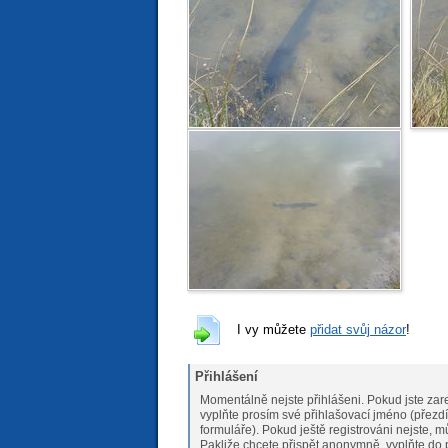
I vy můžete
přidat svůj názor
!
Přihlášení
Momentálně nejste přihlášeni. Pokud jste zare
vyplňte prosím své přihlašovací jméno (přezdí
formuláře). Pokud ještě registrováni nejs
Pakliže chcete přispět anonymně, vyplňte do 