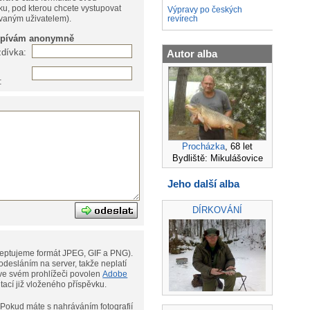
ku, pod kterou chcete vystupovat
Výpravy po českých
ovaným uživatelem).
revírech
spívám anonymně
zdívka:
Autor alba
:
Procházka
, 68 let
Bydliště: Mikulášovice
Jeho další alba
DÍRKOVÁNÍ
eptujeme formát JPEG, GIF a PNG).
desláním na server, takže neplatí
ní. Musíte však mít ve svém prohlížeči povolen
Adobe
ditací již vloženého příspěvku.
afií