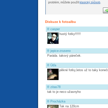
problém, můžete použít
klasický způsob
.
Diskuze k fotoalbu
®
casper
hustý fotky!!!!!!
®
jepice-zruseno
Paráda. takový páreček.
®
Úďa
pěkné fotky,letos už to taky kone
®
zitas78
tak to je neco užasnyho
®
Procházka
Tak na 120cm