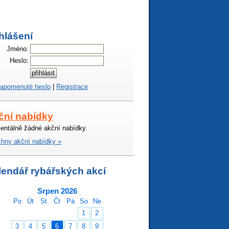
hlášení
Jméno:
Heslo:
apomenuté heslo
|
Registrace
ční nabídky
ntálně žádné akční nabídky.
hny akční nabídky »
lendář rybářských akcí
Srpen 2026
Po
Út
St
Čt
Pá
So
Ne
1
2
3
4
5
6
7
8
9