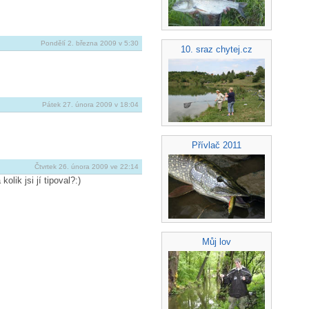
Pondělí 2. března 2009 v 5:30
10. sraz chytej.cz
Pátek 27. února 2009 v 18:04
Přívlač 2011
Čtvrtek 26. února 2009 ve 22:14
lik jsi jí tipoval?:)
Můj lov