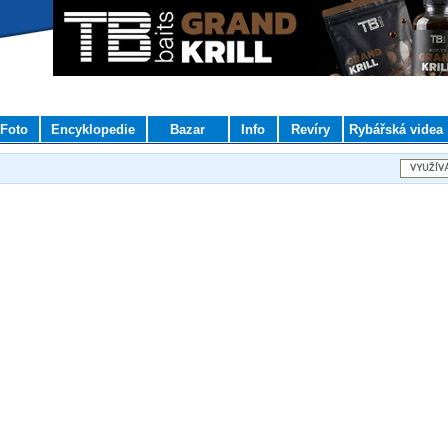
Foto
Encyklopedie
Bazar
Info
Revíry
Rybářská videa