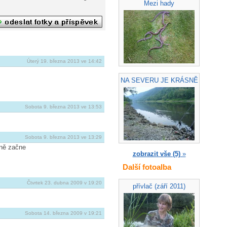
Mezi hady
Úterý 19. března 2013 ve 14:42
NA SEVERU JE KRÁSNĚ
Sobota 9. března 2013 ve 13:53
Sobota 9. března 2013 ve 13:29
čně začne
zobrazit vše (5)
»
Další fotoalba
Čtvrtek 23. dubna 2009 v 19:20
přívlač (září 2011)
Sobota 14. března 2009 v 19:21