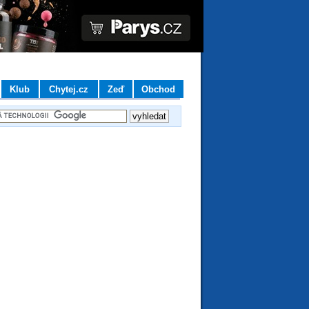
Klub
Chytej.cz
Zeď
Obchod