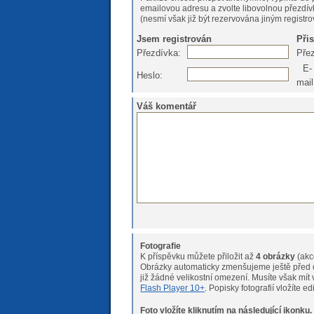
emailovou adresu a zvolte libovolnou přezdív
(nesmí však již být rezervována jiným registr
Jsem registrován
Při
Přezdívka:
Pře
E-
Heslo:
mail
Váš komentář
Fotografie
K příspěvku můžete přiložit až
4 obrázky
(akc
Obrázky automaticky zmenšujeme ještě před o
již žádné velikostní omeze
Flash Player 10+
. Popisky fotografií vložíte e
Foto vložíte kliknutím na následující ikonku.
Pokud máte s nahráváním fotogr