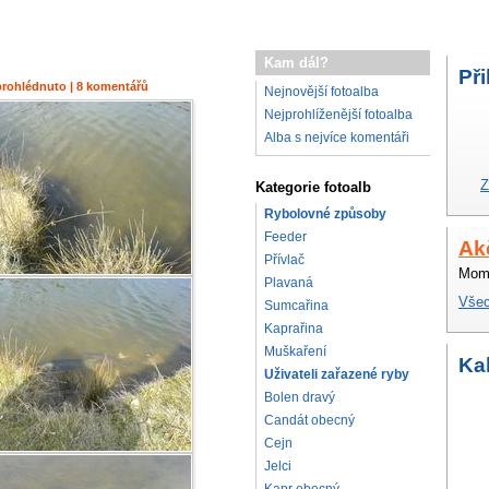
Kam dál?
Při
× prohlédnuto | 8 komentářů
Nejnovější fotoalba
Nejprohlíženější fotoalba
Alba s nejvíce komentáři
Z
Kategorie fotoalb
Rybolovné způsoby
Feeder
Ak
Přívlač
Mome
Plavaná
Všec
Sumcařina
Kaprařina
Muškaření
Ka
Uživateli zařazené ryby
Bolen dravý
Candát obecný
Cejn
Jelci