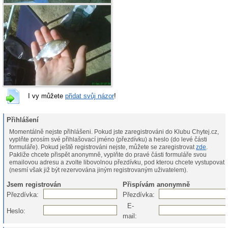
I vy můžete
přidat svůj názor
!
Přihlášení
Momentálně nejste přihlášeni. Pokud jste zaregistrováni do Klubu Chytej.cz,
vyplňte prosím své přihlašovací jméno (přezdívku) a heslo (do levé části
formuláře). Pokud ještě registrováni nejste, můžete se zaregistrovat
zde
.
Pakliže chcete přispět anonymně, vyplňte do pravé části formuláře svou
emailovou adresu a zvolte libovolnou přezdívku, pod kterou chcete vystupovat
(nesmí však již být rezervována jiným registrovaným uživatelem).
Jsem registrován
Přispívám anonymně
Přezdívka:
Přezdívka:
E-
Heslo:
mail: