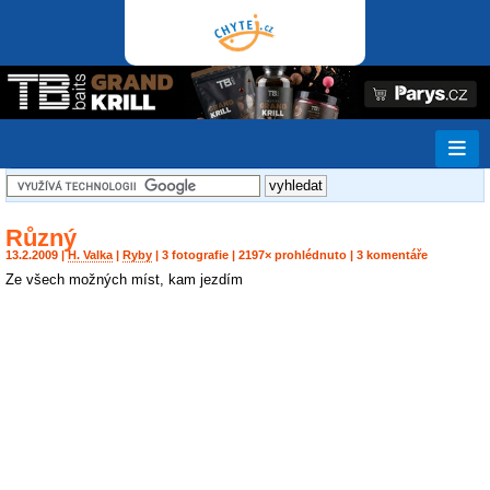
Různý
13.2.2009 |
H. Valka
|
Ryby
| 3 fotografie | 2197× prohlédnuto | 3 komentáře
Ze všech možných míst, kam jezdím