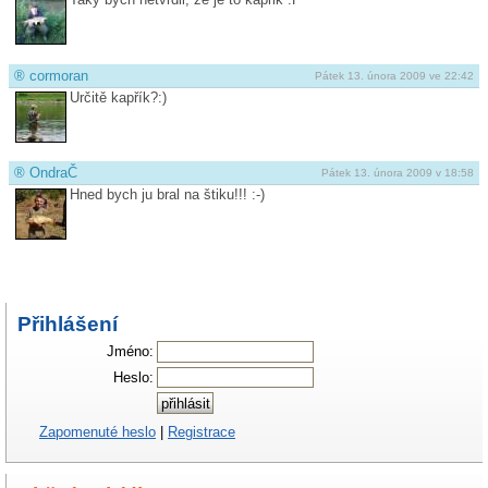
®
cormoran
Pátek 13. února 2009 ve 22:42
Určitě kapřík?:)
®
OndraČ
Pátek 13. února 2009 v 18:58
Hned bych ju bral na štiku!!! :-)
Přihlášení
Jméno:
Heslo:
Zapomenuté heslo
|
Registrace