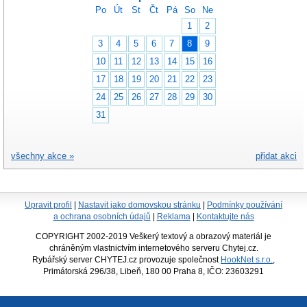
Po
Út
St
Čt
Pá
So
Ne
1
2
3
4
5
6
7
8
9
10
11
12
13
14
15
16
17
18
19
20
21
22
23
24
25
26
27
28
29
30
31
všechny akce »
přidat akci
Upravit profil
|
Nastavit jako domovskou stránku
|
Podmínky používání
a ochrana osobních údajů
|
Reklama
|
Kontaktujte nás
COPYRIGHT 2002-2019 Veškerý textový a obrazový materiál je
chráněným vlastnictvím internetového serveru Chytej.cz.
Rybářský server CHYTEJ.cz provozuje společnost
HookNet s.r.o.
,
Primátorská 296/38, Libeň, 180 00 Praha 8, IČO: 23603291