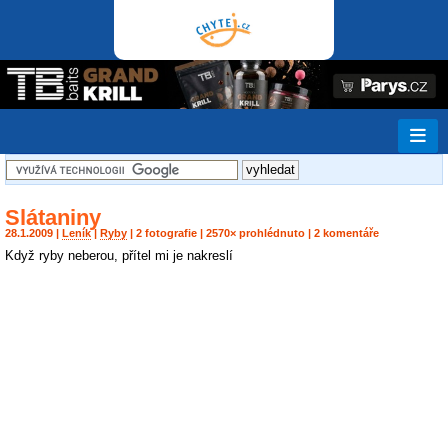
Slátaniny
28.1.2009 |
Leník
|
Ryby
| 2 fotografie | 2570× prohlédnuto | 2 komentáře
Když ryby neberou, přítel mi je nakreslí