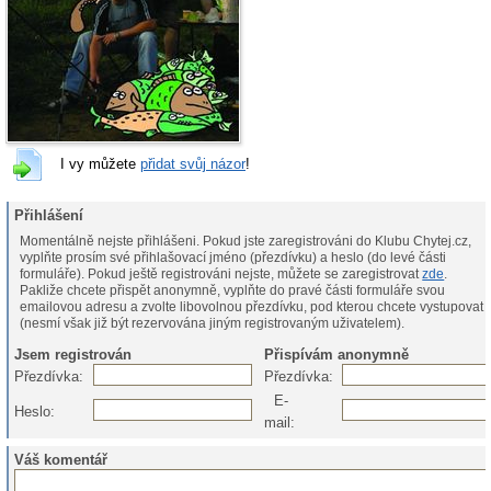
I vy můžete
přidat svůj názor
!
Přihlášení
Momentálně nejste přihlášeni. Pokud jste zaregistrováni do Klubu Chytej.cz,
vyplňte prosím své přihlašovací jméno (přezdívku) a heslo (do levé části
formuláře). Pokud ještě registrováni nejste, můžete se zaregistrovat
zde
.
Pakliže chcete přispět anonymně, vyplňte do pravé části formuláře svou
emailovou adresu a zvolte libovolnou přezdívku, pod kterou chcete vystupovat
(nesmí však již být rezervována jiným registrovaným uživatelem).
Jsem registrován
Přispívám anonymně
Přezdívka:
Přezdívka:
E-
Heslo:
mail:
Váš komentář