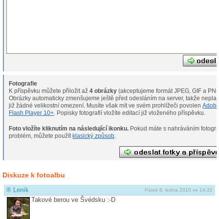
Fotografie
K příspěvku můžete přiložit až
4 obrázky
(akceptujeme formát JPEG, GIF a PNG
Obrázky automaticky zmenšujeme ještě před odesláním na server, takže neplat
již žádné velikostní omezení. Musíte však mít ve svém prohlížeči povolen
Adob
Flash Player 10+
. Popisky fotografií vložíte editací již vloženého příspěvku.
Foto vložíte kliknutím na následující ikonku.
Pokud máte s nahráváním fotografií
problém, můžete použít
klasický způsob
.
Diskuze k fotoalbu
®
Leník
Pátek 8. ledna 2010 ve 14:32
Takové berou ve Švédsku :-D