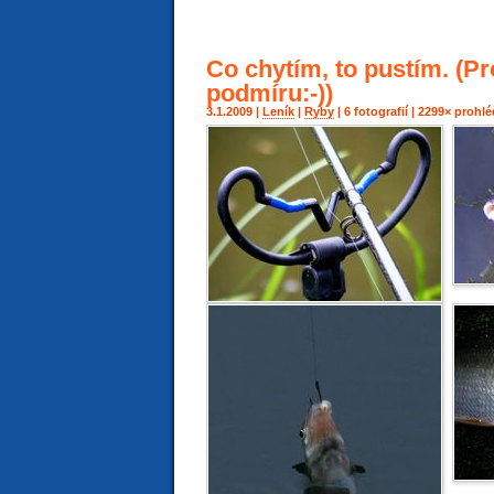
Co chytím, to pustím. (Pr
podmíru:-))
3.1.2009 |
Leník
|
Ryby
| 6 fotografií | 2299× prohl