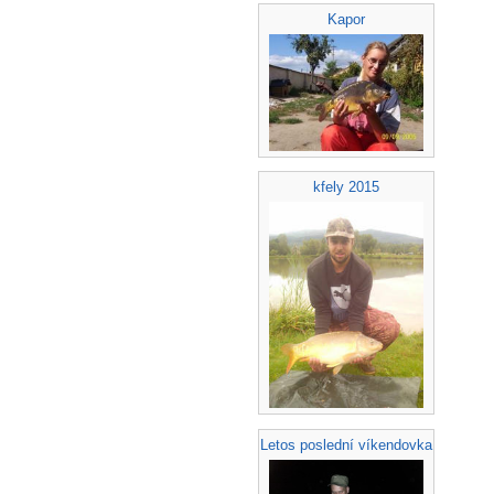
Kapor
kfely 2015
Letos poslední víkendovka