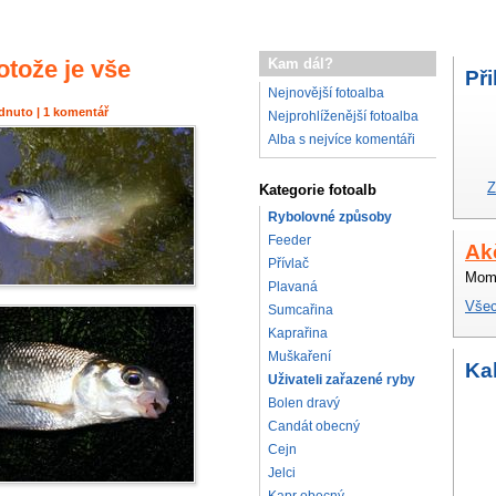
otože je vše
Kam dál?
Při
Nejnovější fotoalba
édnuto | 1 komentář
Nejprohlíženější fotoalba
Alba s nejvíce komentáři
Z
Kategorie fotoalb
Rybolovné způsoby
Feeder
Ak
Přívlač
Mome
Plavaná
Všec
Sumcařina
Kaprařina
Muškaření
Ka
Uživateli zařazené ryby
Bolen dravý
Candát obecný
Cejn
Jelci