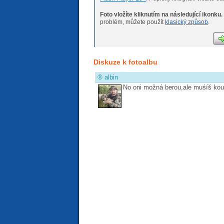
Foto vložíte kliknutím na následující ikonku.
Pokud máte s nahráváním fotogr
problém, můžete použít
klasický způsob
.
Diskuze k fotoalbu
®
albin
No oni možná berou,ale muśíš kou