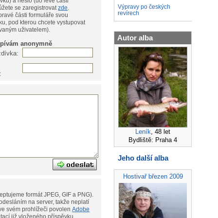
vku) a heslo (do levé části
Výpravy po českých
te, můžete se zaregistrovat
zde
.
revírech
pravé části formuláře svou
ku, pod kterou chcete vystupovat
ovaným uživatelem).
Autor alba
spívám anonymně
zdívka:
:
Leník
, 48 let
Bydliště: Praha 4
Jeho další alba
Hostivař březen 2009
eptujeme formát JPEG, GIF a PNG).
desláním na server, takže neplatí
ní. Musíte však mít ve svém prohlížeči povolen
Adobe
ditací již vloženého příspěvku.