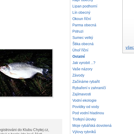
Kapr obecný
Lipan podhorní
Lín obecný
Okoun říční
Parma obecná
Pstruzi
Sumec velký
Štika obecná
všec
Úhoř říční
Ostatní
Jak vyrobit ...?
Vaše názory
Závody
Začínáme rybařit
Rybaření v zahraničí
Zajímavosti
Vodní ekologie
Povídky od vody
Pod vodní hladinou
Trofejní úlovky
Moje rybářská dovolená
gistrováni do Klubu Chytej.cz,
Výlovy rybníků