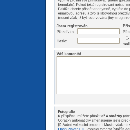
vyplňte prosím své přihlašovací jméno (přezdí
formuláře). Pokud ještě registrováni nejs
Pakliže chcete přispět anonymně, vyplňte do 
emailovou adresu a zvolte libovolnou přezdív
(nesmí však již být rezervována jiným registr
Jsem registrován
Při
Přezdívka:
Pře
E-
Heslo:
mail
Váš komentář
Fotografie
K příspěvku můžete přiložit až
4 obrázky
(akc
Obrázky automaticky zmenšujeme ještě před o
již žádné velikostní omeze
Flash Player 10+
. Popisky fotografií vložíte e