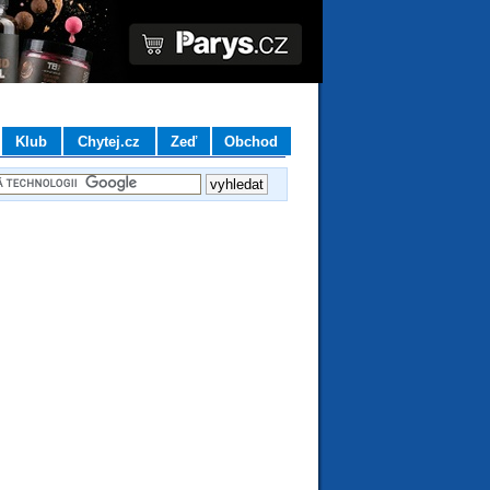
Klub
Chytej.cz
Zeď
Obchod