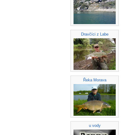
Dravčíci z Labe
Řeka Morava
u vody