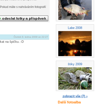
afií
Labe 2008
Čtvrtek 8. ledna 2009 ve 22:27
kat na špičku.:-D
štiky 2009
zobrazit vše (7)
»
Další fotoalba