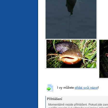
I vy můžete
přidat svůj názor
!
Přihlášení
Momentálně nejste přihlášeni. Pokud jste zare