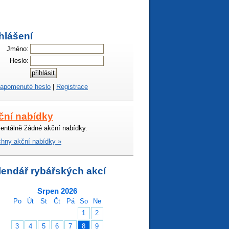
hlášení
Jméno:
Heslo:
apomenuté heslo
|
Registrace
ční nabídky
ntálně žádné akční nabídky.
hny akční nabídky »
lendář rybářských akcí
Srpen 2026
Po
Út
St
Čt
Pá
So
Ne
1
2
3
4
5
6
7
8
9