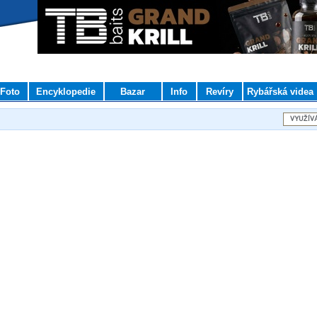
Foto
Encyklopedie
Bazar
Info
Revíry
Rybářská videa