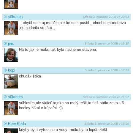
®
s0krates
Středa 3. prosince 2008 ve 20:33
…chytil som aj menšie,ale tie som pustil…chcel som metrovú
,no podarila sa táto…
®
jiris
Středa 3. prosince 2008 v 19:37
Na to jak je mala, tak byla nadherne stavena.
®
kopi
Středa 3. prosince 2008 v 17:38
chudák štika
®
s0krates
Středa 3. prosince 2008 ve 21:02
súhlasím,ale vidieť to,ako sa malý tešil,to tiež stálo za to…3
hodiny híkal v kúpeľni..:))
®
Beer.Beda
Středa 3. prosince 2008 v 16:20
kdyby byla vyfocena u vody ,mělo by to lepší efekt.