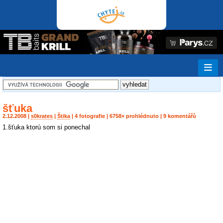
šťuka
2.12.2008 |
s0krates
|
Štika
| 4 fotografie | 6758× prohlédnuto | 9 komentářů
1.šťuka ktorú som si ponechal