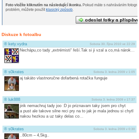
Foto vložíte kliknutím na následující ikonku.
Pokud máte s nahráváním fotografií
problém, můžete použít
klasický způsob
.
Diskuze k fotoalbu
®
kety.vydra
Sobota 30. října 2010 ve 22:29
Nechápu,co tady „extrémisti“ řeší.Tak si ji vzal a co,má nárok…
®
s0krates
Sobota 3. ledna 2009 v 1:05
aj takáto vlastnoručne dofarbená rotačka funguje
®
luk888
Sobota 3. ledna 2009 v 17:37
jirik nemachruj tady joo :D jo priznavam taky jsem pro chyt
a pust ale takove silne reci pry na to jak je mala jednou si chytl
nakou hezkou a uz taky delas co…
®
s0krates
Sobota 3. ledna 2009 v 0:30
..80cm – 4,5kg..