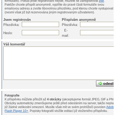
formuláře). Pokud ještě registrováni nejste, můžete se zaregistrovat
zde
.
Pakliže chcete přispět anonymně, vyplňte do pravé části formuláře svou
emailovou adresu a zvolte libovolnou přezdívku, pod kterou chcete vystupovat
(nesmí však již být rezervována jiným registrovaným uživatelem).
Jsem registrován
Přispívám anonymně
Přezdívka:
Přezdívka:
E-
Heslo:
mail:
Váš komentář
Fotografie
K příspěvku můžete přiložit až
4 obrázky
(akceptujeme formát JPEG, GIF a PNG
Obrázky automaticky zmenšujeme ještě před odesláním na server, takže neplat
již žádné velikostní omezení. Musíte však mít ve svém prohlížeči povolen
Adob
Flash Player 10+
. Popisky fotografií vložíte editací již vloženého příspěvku.