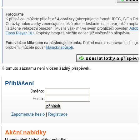
Fotografie
K příspěvku můžete přiložit až
4 obrázky
(akceptujeme formát JPEG, GIF a PNG
Obrázky automaticky zmenšujeme ještě před odesláním na server, takže neplat
již žádné velikostní omezení. Musíte však mít ve svém prohlížeči povolen
Adob
Flash Player 10+
. Popisky fotografií vložíte editací již vloženého příspěvku.
Foto vložíte kliknutím na následující ikonku.
Pokud máte s nahráváním fotografií
problém, můžete použít
klasický způsob
.
K tomuto záznamu není vložen žádný příspěvek.
Přihlášení
Jméno:
Heslo:
Zapomenuté heslo
|
Registrace
Akční nabídky
Momentálně žádné akční nabídky.