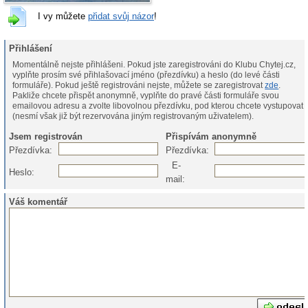
I vy můžete
přidat svůj názor
!
Přihlášení
Momentálně nejste přihlášeni. Pokud jste zaregistrováni do Klubu Chytej.cz,
vyplňte prosím své přihlašovací jméno (přezdívku) a heslo (do levé části
formuláře). Pokud ještě registrováni nejste, můžete se zaregistrovat
zde
.
Pakliže chcete přispět anonymně, vyplňte do pravé části formuláře svou
emailovou adresu a zvolte libovolnou přezdívku, pod kterou chcete vystupovat
(nesmí však již být rezervována jiným registrovaným uživatelem).
Jsem registrován
Přispívám anonymně
Přezdívka:
Přezdívka:
E-
Heslo:
mail:
Váš komentář