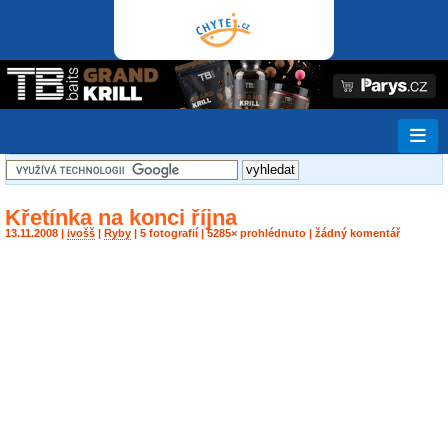
Křetínka na konci října
13.11.2008 |
ivošš
|
Ryby
| 5 fotografií | 5285× prohlédnuto | žádný komentář