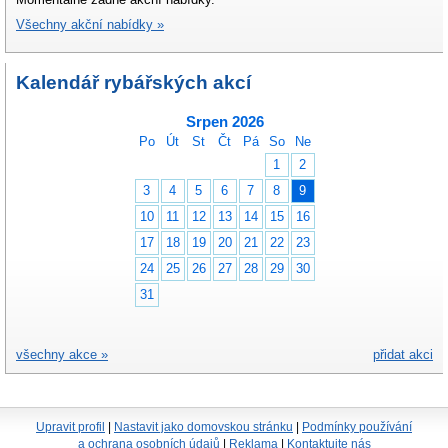
Všechny akční nabídky »
Kalendář rybářských akcí
Srpen 2026
Po
Út
St
Čt
Pá
So
Ne
1
2
3
4
5
6
7
8
9
10
11
12
13
14
15
16
17
18
19
20
21
22
23
24
25
26
27
28
29
30
31
všechny akce »
přidat akci
Upravit profil
|
Nastavit jako domovskou stránku
|
Podmínky používání
a ochrana osobních údajů
|
Reklama
|
Kontaktujte nás