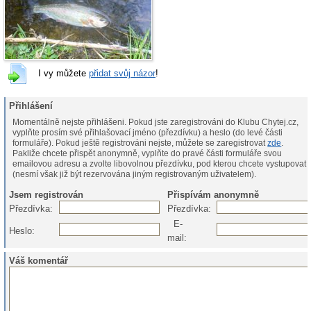
I vy můžete
přidat svůj názor
!
Přihlášení
Momentálně nejste přihlášeni. Pokud jste zaregistrováni do Klubu Chytej.cz,
vyplňte prosím své přihlašovací jméno (přezdívku) a heslo (do levé části
formuláře). Pokud ještě registrováni nejste, můžete se zaregistrovat
zde
.
Pakliže chcete přispět anonymně, vyplňte do pravé části formuláře svou
emailovou adresu a zvolte libovolnou přezdívku, pod kterou chcete vystupovat
(nesmí však již být rezervována jiným registrovaným uživatelem).
Jsem registrován
Přispívám anonymně
Přezdívka:
Přezdívka:
E-
Heslo:
mail:
Váš komentář