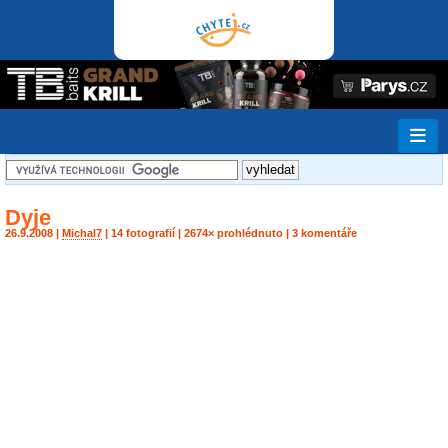
Dyje
26.9.2008 |
Michal7
| 14 fotografií | 2674× prohlédnuto | 3 komentáře