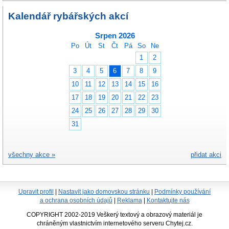
Kalendář rybářských akcí
Srpen 2026
Po
Út
St
Čt
Pá
So
Ne
1
2
3
4
5
6
7
8
9
10
11
12
13
14
15
16
17
18
19
20
21
22
23
24
25
26
27
28
29
30
31
všechny akce »
přidat akci
Upravit profil
|
Nastavit jako domovskou stránku
|
Podmínky používání
a ochrana osobních údajů
|
Reklama
|
Kontaktujte nás
COPYRIGHT 2002-2019 Veškerý textový a obrazový materiál je
chráněným vlastnictvím internetového serveru Chytej.cz.