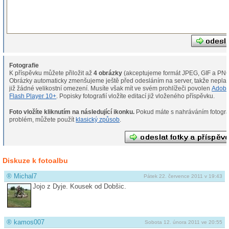
Fotografie
K příspěvku můžete přiložit až
4 obrázky
(akceptujeme formát JPEG, GIF a PNG
Obrázky automaticky zmenšujeme ještě před odesláním na server, takže neplat
již žádné velikostní omezení. Musíte však mít ve svém prohlížeči povolen
Adob
Flash Player 10+
. Popisky fotografií vložíte editací již vloženého příspěvku.
Foto vložíte kliknutím na následující ikonku.
Pokud máte s nahráváním fotografií
problém, můžete použít
klasický způsob
.
Diskuze k fotoalbu
®
Michal7
Pátek 22. července 2011 v 19:43
Jojo z Dyje. Kousek od Dobšic.
®
kamos007
Sobota 12. února 2011 ve 20:55