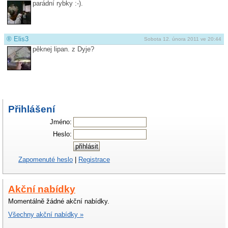
parádní rybky :-).
®
Elis3
Sobota 12. února 2011 ve 20:44
pěknej lipan. z Dyje?
Přihlášení
Jméno:
Heslo:
Zapomenuté heslo
|
Registrace
Akční nabídky
Momentálně žádné akční nabídky.
Všechny akční nabídky »