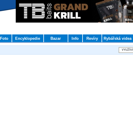
Foto
Encyklopedie
Bazar
Info
Revíry
Rybářská videa