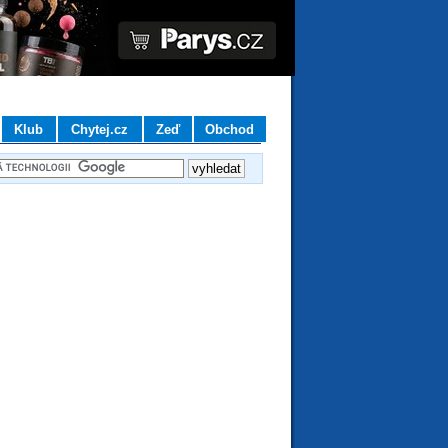
Klub
Chytej.cz
Zeď
Obchod