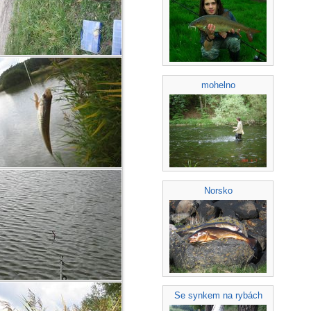
mohelno
Norsko
Se synkem na rybách