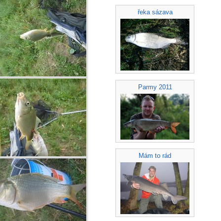
řeka sázava
Parmy 2011
Mám to rád