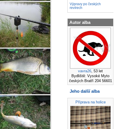
Výpravy po českých
revírech
Autor alba
vavra26
, 53 let
Bydliště: Vysoké Myto
českých Bratří 204 56601
Jeho další alba
Příprava na holice