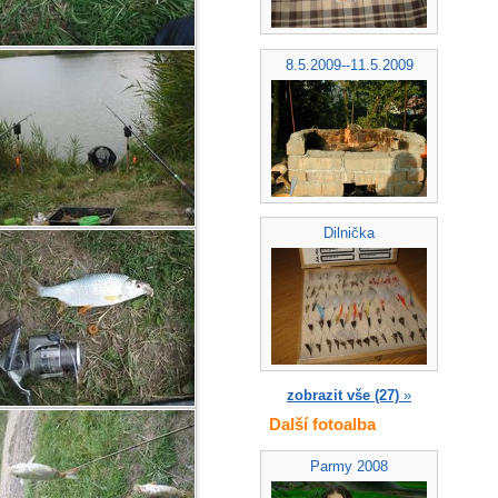
8.5.2009--11.5.2009
Dilnička
zobrazit vše (27)
»
Další fotoalba
Parmy 2008