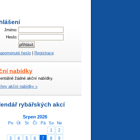
hlášení
Jméno:
Heslo:
apomenuté heslo
|
Registrace
ční nabídky
ntálně žádné akční nabídky.
hny akční nabídky »
lendář rybářských akcí
Srpen 2026
Po
Út
St
Čt
Pá
So
Ne
1
2
3
4
5
6
7
8
9