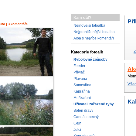
Kam dál?
Při
nuto | 3 komentáře
Nejnovější fotoalba
Nejprohlíženější fotoalba
Alba s nejvíce komentáři
Z
Kategorie fotoalb
Rybolovné způsoby
Feeder
Ak
Přívlač
Mome
Plavaná
Všec
Sumcařina
Kaprařina
Muškaření
Ka
Uživateli zařazené ryby
Bolen dravý
Candát obecný
Cejn
Jelci