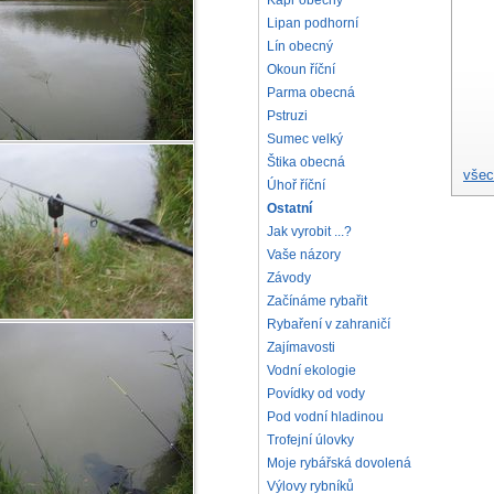
Kapr obecný
Lipan podhorní
Lín obecný
Okoun říční
Parma obecná
Pstruzi
Sumec velký
Štika obecná
všec
Úhoř říční
Ostatní
Jak vyrobit ...?
Vaše názory
Závody
Začínáme rybařit
Rybaření v zahraničí
Zajímavosti
Vodní ekologie
Povídky od vody
Pod vodní hladinou
Trofejní úlovky
Moje rybářská dovolená
Výlovy rybníků