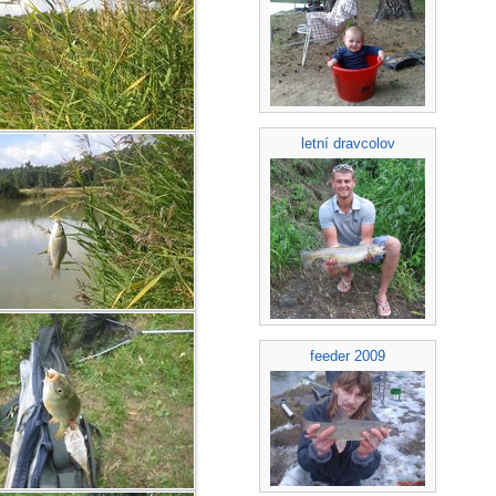
letní dravcolov
feeder 2009