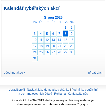
Kalendář rybářských akcí
Srpen 2026
Po
Út
St
Čt
Pá
So
Ne
1
2
3
4
5
6
7
8
9
10
11
12
13
14
15
16
17
18
19
20
21
22
23
24
25
26
27
28
29
30
31
všechny akce »
přidat akci
Upravit profil
|
Nastavit jako domovskou stránku
|
Podmínky používání
a ochrana osobních údajů
|
Reklama
|
Kontaktujte nás
COPYRIGHT 2002-2019 Veškerý textový a obrazový materiál je
chráněným vlastnictvím internetového serveru Chytej.cz.