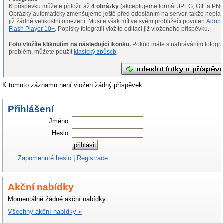
K příspěvku můžete přiložit až
4 obrázky
(akceptujeme formát JPEG, GIF a PNG
Obrázky automaticky zmenšujeme ještě před odesláním na server, takže neplat
již žádné velikostní omezení. Musíte však mít ve svém prohlížeči povolen
Adob
Flash Player 10+
. Popisky fotografií vložíte editací již vloženého příspěvku.
Foto vložíte kliknutím na následující ikonku.
Pokud máte s nahráváním fotografií
problém, můžete použít
klasický způsob
.
K tomuto záznamu není vložen žádný příspěvek.
Přihlášení
Jméno:
Heslo:
Zapomenuté heslo
|
Registrace
Akční nabídky
Momentálně žádné akční nabídky.
Všechny akční nabídky »