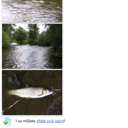
I vy můžete
přidat svůj názor
!