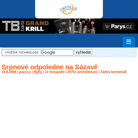
Srpnové odpoledne na Sázavě
14.8.2008 |
paccco
|
Ryby
| 13 fotografií | 2975× prohlédnuto | žádný komentář