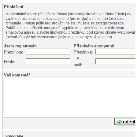
Přihlášení
Momentálně nejste přihlášeni. Pokud jste zaregistrováni do Klubu Chytej.cz,
vyplňte prosím své přihlašovací jméno (přezdívku) a heslo (do levé části
formuláře). Pokud ještě registrováni nejste, můžete se zaregistrovat
zde
.
Pakliže chcete přispět anonymně, vyplňte do pravé části formuláře svou
emailovou adresu a zvolte libovolnou přezdívku, pod kterou chcete vystupovat
(nesmí však již být rezervována jiným registrovaným uživatelem).
Jsem registrován
Přispívám anonymně
Přezdívka:
Přezdívka:
E-
Heslo:
mail:
Váš komentář
Fotografie