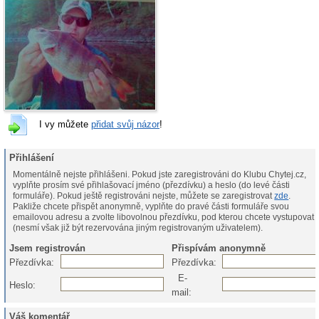
I vy můžete
přidat svůj názor
!
Přihlášení
Momentálně nejste přihlášeni. Pokud jste zaregistrováni do Klubu Chytej.cz,
vyplňte prosím své přihlašovací jméno (přezdívku) a heslo (do levé části
formuláře). Pokud ještě registrováni nejste, můžete se zaregistrovat
zde
.
Pakliže chcete přispět anonymně, vyplňte do pravé části formuláře svou
emailovou adresu a zvolte libovolnou přezdívku, pod kterou chcete vystupovat
(nesmí však již být rezervována jiným registrovaným uživatelem).
Jsem registrován
Přispívám anonymně
Přezdívka:
Přezdívka:
E-
Heslo:
mail:
Váš komentář