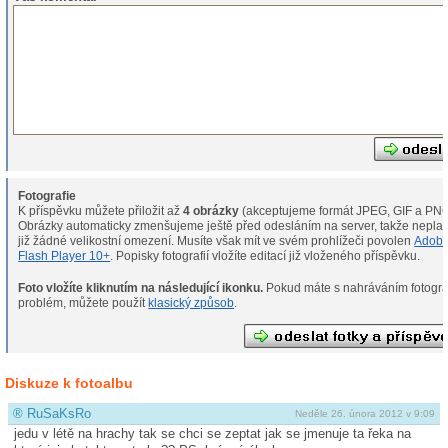
Fotografie
K příspěvku můžete přiložit až
4 obrázky
(akceptujeme formát JPEG, GIF a PNG
Obrázky automaticky zmenšujeme ještě před odesláním na server, takže neplat
již žádné velikostní omezení. Musíte však mít ve svém prohlížeči povolen
Adob
Flash Player 10+
. Popisky fotografií vložíte editací již vloženého příspěvku.
Foto vložíte kliknutím na následující ikonku.
Pokud máte s nahráváním fotografií
problém, můžete použít
klasický způsob
.
Diskuze k fotoalbu
®
RuSaKsRo
Neděle 26. února 2012 v 9:09
jedu v létě na hrachy tak se chci se zeptat jak se jmenuje ta řeka na