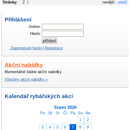
Stránky:
2
1
novější
starší
Přihlášení
Jméno:
Heslo:
Zapomenuté heslo
|
Registrace
Akční nabídky
Momentálně žádné akční nabídky.
Všechny akční nabídky »
Kalendář rybářských akcí
Srpen 2026
Po
Út
St
Čt
Pá
So
Ne
1
2
3
4
5
6
7
8
9