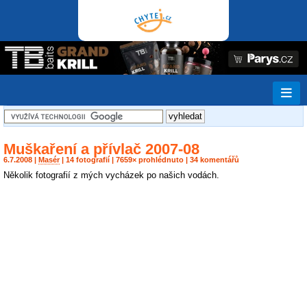
Muškaření a přívlač 2007-08
6.7.2008 |
Masér
| 14 fotografií | 7659× prohlédnuto | 34 komentářů
Několik fotografií z mých vycházek po našich vodách.