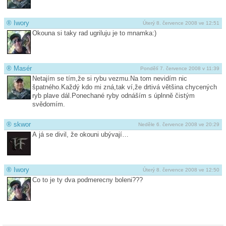
®
Iwory
Úterý 8. července 2008 ve 12:51
Okouna si taky rad ugriluju je to mnamka:)
®
Masér
Pondělí 7. července 2008 v 11:39
Netajím se tím,že si rybu vezmu.Na tom nevidím nic
špatného.Každý kdo mi zná,tak ví,že drtivá většina chycených
ryb plave dál.Ponechané ryby odnáším s úplnně čistým
svědomím.
®
skwor
Neděle 6. července 2008 ve 20:29
A já se divil, že okouni ubývají…
®
Iwory
Úterý 8. července 2008 ve 12:50
Co to je ty dva podmerecny boleni???