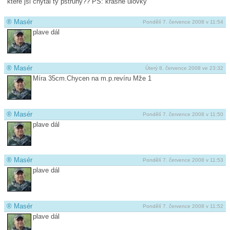
které jsi chytal ty pstruhy?? PS: krásné úlovky
®
Masér
Pondělí 7. července 2008 v 11:54
plave dál
®
Masér
Úterý 8. července 2008 ve 23:32
Míra 35cm.Chycen na m.p.revíru Mže 1
®
Masér
Pondělí 7. července 2008 v 11:50
plave dál
®
Masér
Pondělí 7. července 2008 v 11:53
plave dál
®
Masér
Pondělí 7. července 2008 v 11:52
plave dál