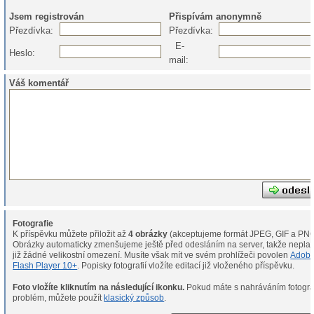
Jsem registrován
Přispívám anonymně
Přezdívka:
Přezdívka:
E-
Heslo:
mail:
Váš komentář
Fotografie
K příspěvku můžete přiložit až
4 obrázky
(akceptujeme formát JPEG, GIF a PNG
Obrázky automaticky zmenšujeme ještě před odesláním na server, takže neplat
již žádné velikostní omezení. Musíte však mít ve svém prohlížeči povolen
Adob
Flash Player 10+
. Popisky fotografií vložíte editací již vloženého příspěvku.
Foto vložíte kliknutím na následující ikonku.
Pokud máte s nahráváním fotografií
problém, můžete použít
klasický způsob
.