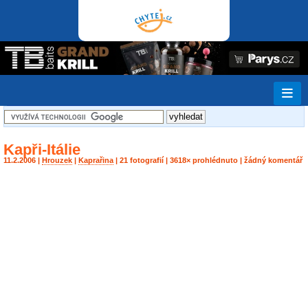
Kapři-Itálie
11.2.2006 |
Hrouzek
|
Kaprařina
| 21 fotografií | 3618× prohlédnuto | žádný komentář