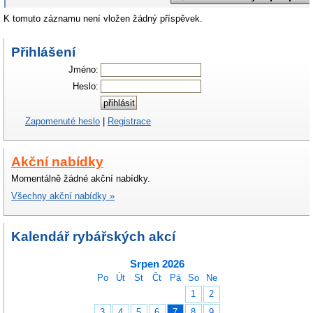
K tomuto záznamu není vložen žádný příspěvek.
Přihlášení
Jméno:
Heslo:
Zapomenuté heslo
|
Registrace
Akční nabídky
Momentálně žádné akční nabídky.
Všechny akční nabídky »
Kalendář rybářských akcí
Srpen 2026
Po
Út
St
Čt
Pá
So
Ne
1
2
3
4
5
6
7
8
9