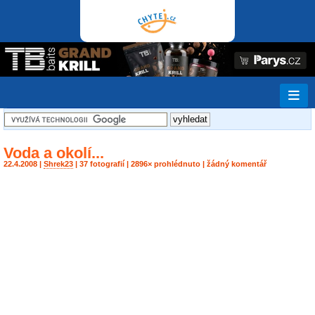
Voda a okolí...
22.4.2008 |
Shrek23
| 37 fotografií | 2896× prohlédnuto | žádný komentář