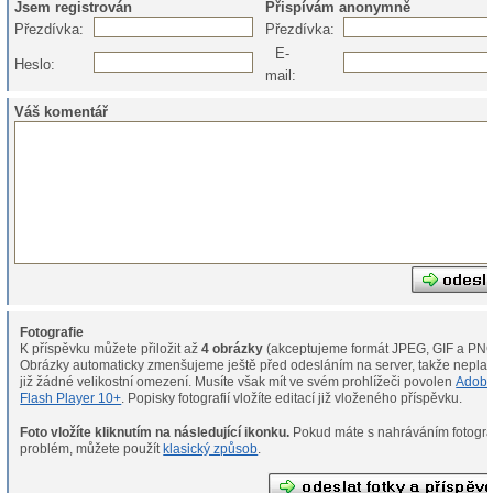
Jsem registrován
Přispívám anonymně
Přezdívka:
Přezdívka:
E-
Heslo:
mail:
Váš komentář
Fotografie
K příspěvku můžete přiložit až
4 obrázky
(akceptujeme formát JPEG, GIF a PNG
Obrázky automaticky zmenšujeme ještě před odesláním na server, takže neplat
již žádné velikostní omezení. Musíte však mít ve svém prohlížeči povolen
Adob
Flash Player 10+
. Popisky fotografií vložíte editací již vloženého příspěvku.
Foto vložíte kliknutím na následující ikonku.
Pokud máte s nahráváním fotografií
problém, můžete použít
klasický způsob
.