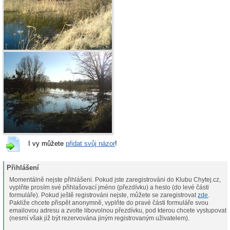
I vy můžete
přidat svůj názor
!
Přihlášení
Momentálně nejste přihlášeni. Pokud jste zaregistrováni do Klubu Chytej.cz,
vyplňte prosím své přihlašovací jméno (přezdívku) a heslo (do levé části
formuláře). Pokud ještě registrováni nejste, můžete se zaregistrovat
zde
.
Pakliže chcete přispět anonymně, vyplňte do pravé části formuláře svou
emailovou adresu a zvolte libovolnou přezdívku, pod kterou chcete vystupovat
(nesmí však již být rezervována jiným registrovaným uživatelem).