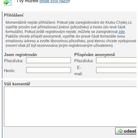
I vy můžete
přidat svůj názor
!
Přihlášení
Momentálně nejste přihlášeni. Pokud jste zaregistrováni do Klubu Chytej.cz,
vyplňte prosím své přihlašovací jméno (přezdívku) a heslo (do levé části
formuláře). Pokud ještě registrováni nejste, můžete se zaregistrovat
zde
.
Pakliže chcete přispět anonymně, vyplňte do pravé části formuláře svou
emailovou adresu a zvolte libovolnou přezdívku, pod kterou chcete vystupovat
(nesmí však již být rezervována jiným registrovaným uživatelem).
Jsem registrován
Přispívám anonymně
Přezdívka:
Přezdívka:
E-
Heslo:
mail:
Váš komentář