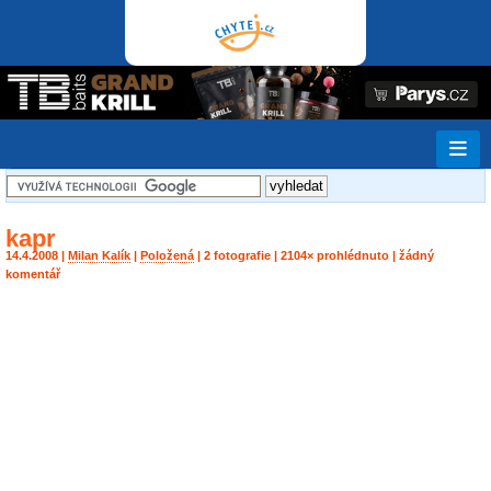
kapr
14.4.2008 |
Milan Kalík
|
Položená
| 2 fotografie | 2104× prohlédnuto | žádný
komentář