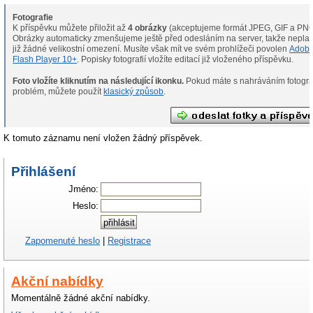
Fotografie
K příspěvku můžete přiložit až
4 obrázky
(akceptujeme formát JPEG, GIF a PNG
Obrázky automaticky zmenšujeme ještě před odesláním na server, takže neplat
již žádné velikostní omezení. Musíte však mít ve svém prohlížeči povolen
Adob
Flash Player 10+
. Popisky fotografií vložíte editací již vloženého příspěvku.
Foto vložíte kliknutím na následující ikonku.
Pokud máte s nahráváním fotografií
problém, můžete použít
klasický způsob
.
K tomuto záznamu není vložen žádný příspěvek.
Přihlášení
Jméno:
Heslo:
Zapomenuté heslo
|
Registrace
Akční nabídky
Momentálně žádné akční nabídky.