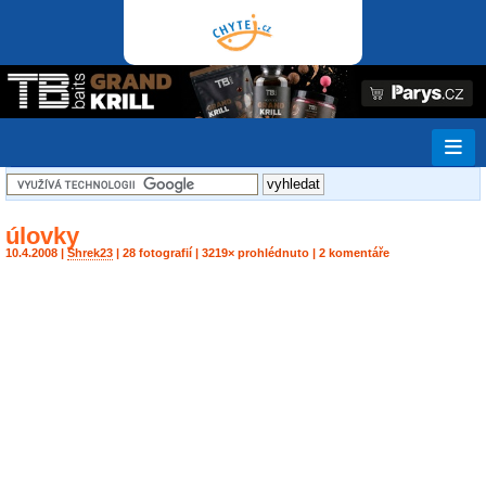
úlovky
10.4.2008 |
Shrek23
| 28 fotografií | 3219× prohlédnuto | 2 komentáře