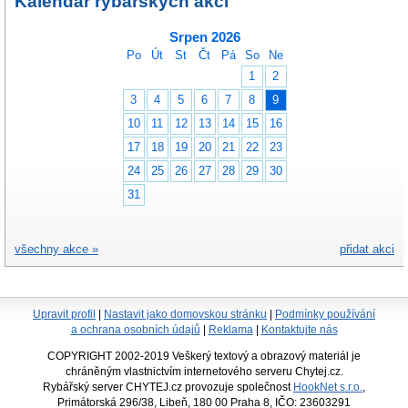
Kalendář rybářských akcí
Srpen 2026
Po
Út
St
Čt
Pá
So
Ne
1
2
3
4
5
6
7
8
9
10
11
12
13
14
15
16
17
18
19
20
21
22
23
24
25
26
27
28
29
30
31
všechny akce »
přidat akci
Upravit profil
|
Nastavit jako domovskou stránku
|
Podmínky používání
a ochrana osobních údajů
|
Reklama
|
Kontaktujte nás
COPYRIGHT 2002-2019 Veškerý textový a obrazový materiál je
chráněným vlastnictvím internetového serveru Chytej.cz.
Rybářský server CHYTEJ.cz provozuje společnost
HookNet s.r.o.
,
Primátorská 296/38, Libeň, 180 00 Praha 8, IČO: 23603291