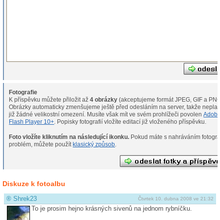
Fotografie
K příspěvku můžete přiložit až
4 obrázky
(akceptujeme formát JPEG, GIF a PNG
Obrázky automaticky zmenšujeme ještě před odesláním na server, takže neplat
již žádné velikostní omezení. Musíte však mít ve svém prohlížeči povolen
Adob
Flash Player 10+
. Popisky fotografií vložíte editací již vloženého příspěvku.
Foto vložíte kliknutím na následující ikonku.
Pokud máte s nahráváním fotografií
problém, můžete použít
klasický způsob
.
Diskuze k fotoalbu
®
Shrek23
Čtvrtek 10. dubna 2008 ve 21:32
To je prosim hejno krásných sivenů na jednom rybníčku.