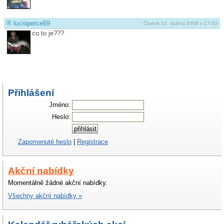
®
lucioperce69
Čtvrtek 10. dubna 2008 v 17:50
co to je???
Přihlášení
Jméno:
Heslo:
Zapomenuté heslo
|
Registrace
Akční nabídky
Momentálně žádné akční nabídky.
Všechny akční nabídky »