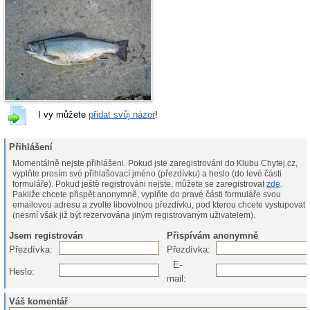
I vy můžete
přidat svůj názor
!
Přihlášení
Momentálně nejste přihlášeni. Pokud jste zaregistrováni do Klubu Chytej.cz,
vyplňte prosím své přihlašovací jméno (přezdívku) a heslo (do levé části
formuláře). Pokud ještě registrováni nejste, můžete se zaregistrovat
zde
.
Pakliže chcete přispět anonymně, vyplňte do pravé části formuláře svou
emailovou adresu a zvolte libovolnou přezdívku, pod kterou chcete vystupovat
(nesmí však již být rezervována jiným registrovaným uživatelem).
Jsem registrován
Přispívám anonymně
Přezdívka:
Přezdívka:
E-
Heslo:
mail:
Váš komentář