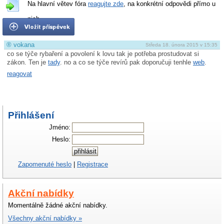
Na hlavní větev fóra
reagujte zde
, na konkrétní odpovědi přímo u
nich.
®
vokana
Středa 18. února 2015 v 15:35
co se týče rybaření a povolení k lovu tak je potřeba prostudovat si
zákon. Ten je
tady
. no a co se týče revírů pak doporučuji tenhle
web
.
reagovat
Přihlášení
Jméno:
Heslo:
Zapomenuté heslo
|
Registrace
Akční nabídky
Momentálně žádné akční nabídky.
Všechny akční nabídky »