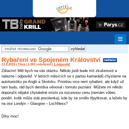
Rybaření ve Spojeném Království
13.2.2015 |
Téca
| 2.263 zobrazení |
1 odpověď
Zdravím! Měl bych na vás otázku. Někdo jistě bude mít zkušenosti a
nalezne i odpověď. V letních měsících se s partou kamarádů chystáme na
autoturistiku po Anglii a Skotsku. Prioritou sice není rybaření, ale když už
tam budu, rád bych den/dva věnoval i tomuto poznání. Můžete mi někdo
doporučit nějaké chytatelné místo za rozumnou cenu (nemám vůbec
ponětí, kolik může stát povolenka), kde by se smělo třpytkovat, a leželo by
na ose Londýn – Glasgow – LochNess?
Díky moc!