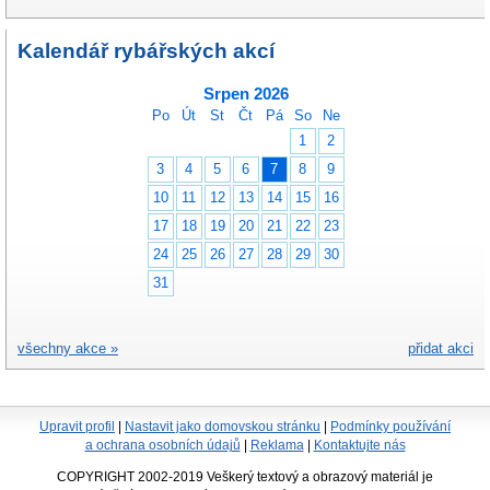
Kalendář rybářských akcí
Srpen 2026
Po
Út
St
Čt
Pá
So
Ne
1
2
3
4
5
6
7
8
9
10
11
12
13
14
15
16
17
18
19
20
21
22
23
24
25
26
27
28
29
30
31
všechny akce »
přidat akci
Upravit profil
|
Nastavit jako domovskou stránku
|
Podmínky používání
a ochrana osobních údajů
|
Reklama
|
Kontaktujte nás
COPYRIGHT 2002-2019 Veškerý textový a obrazový materiál je