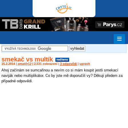
smekač vs multík
15.2.2014 |
amatér12
| 2.531 zobrazení |
3 odpovědi
|
upravit
Ahoj začínám se sumcařinou a nevím co si mám koupit jestli smekací
naviják nebo multiplikátor. Co by jste mě doporučili vy? Děkuji předem za
případné odpovědi.