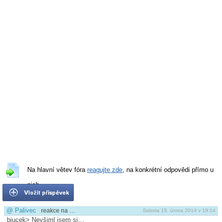
Na hlavní větev fóra
reagujte zde
, na konkrétní odpovědi přímo u
nich.
@
Palivec
reakce na …
Sobota 15. února 2014 v 19:14
bjucek> Nevšiml jsem si…