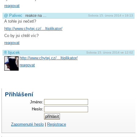
reagovat
@
Palivec
reakce na …
Sobota 15. února 2014 v 19:13
A tohle jsi nečetl?
http://www.chytej.cz/…ltiplikator/
Co by jsi chtěl víc?
reagovat
®
bjucek
Sobota 15. února 2014 ve 12:02
http://www.chytej.cz/…ltiplikator/
reagovat
Přihlášení
Jméno:
Heslo:
Zapomenuté heslo
|
Registrace