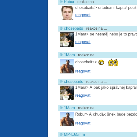
®
Robur
reakce na …
chosebaits> ortodoxní kaprař pou
reagovat
®
chosebaits
reakce na …
1Mara> se nesměj nebo je to pra
reagovat
®
1Mara
reakce na …
chosebaits>
reagovat
®
chosebaits
reakce na …
1Mara> A pak jako správnej kaprař 
reagovat
®
1Mara
reakce na …
Robur> A chudák šnek bude bez
reagovat
®
MP-E65mm