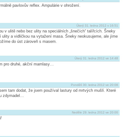
málně pavlovův reflex. Ampulárie v ohrožení.
Úterý 31. ledna 2012 v 16:51
 v ulitě nebo bez ulity na speciálních „šnečích“ talířcích. Šneky
í ulity a vidličkou na vytažení masa. Šneky neokusujeme, ale jíme
ložíme do úst zároveň s masem.
Úterý 31. ledna 2012 ve 14:48
nom pro druhé, akční mamlasy…
Pondělí 30. ledna 2012 ve 20:08
m tam dodat, že jsem používal lastury od mrtvých mušlí. Které
i u zdymadel…
Neděle 29. ledna 2012 ve 20:00
ř