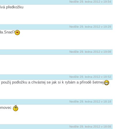
Neděle 29. ledna 2012 v 19:54
žívá předkožku
Neděle 29. ledna 2012 v 19:29
vda.Snad?
Neděle 29. ledna 2012 v 19:08
Neděle 29. ledna 2012 v 18:52
použij podložku a chvástej se jak si k rybám a přírodě šetrnej
Neděle 29. ledna 2012 v 18:18
domovec
Neděle 29. ledna 2012 v 18:08