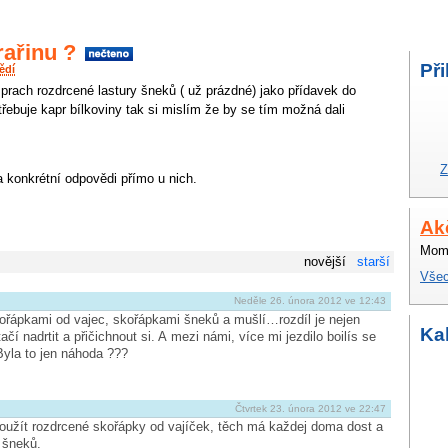
rařinu ?
Při
ědí
a prach rozdrcené lastury šneků ( už prázdné) jako přídavek do
třebuje kapr bílkoviny tak si mislím že by se tím možná dali
Z
a konkrétní odpovědi přímo u nich.
Ak
Mome
novější
starší
Všec
Neděle 26. února 2012 ve 12:43
 skořápkami od vajec, skořápkami šneků a mušlí…rozdíl je nejen
Ka
ačí nadrtit a přičichnout si. A mezi námi, více mi jezdilo boilís se
Byla to jen náhoda ???
Čtvrtek 23. února 2012 ve 22:47
 použít rozdrcené skořápky od vajíček, těch má každej doma dost a
 šneků.