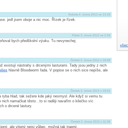
Sobota 4. února 2012 ve 13:18
se. jedl jsem oboje a nic moc. Řízek je řízek.
Pátek 3. února 2012 ve 2:34
eňoval bych předškolní výuku. Tu nevynechej.
všec
Čtvrtek 2. února 2012 v 19:08
už existují nástrahy s drcenými lasturami. Tady jsou jedny z nich
ilies
hlavně Bloodworm řada. V popise se o nich sice nepíše, ale
Čtvrtek 2. února 2012 v 19:01
 ryba hlad, tak sežere kde jaký nesmysl. Ale když si vemu tu
do nich namačkat těsto…to si raději navařím o kilečko víc
ch o drcené lastury.
Čtvrtek 2. února 2012 v 11:36
pný, ale vtipný nejsi vůbec, možná tak trapný.