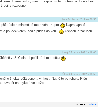
l jsem drcené lastury mušlí…kapříkům to chutnalo a docela brali.
ti boilís rozpadne
Úterý 24. ledna 2012 ve 20:55
lepší sádlo z minimálně metrového Kapra
Kapra lapneš
tˇa po vyškvaření sádlo přidáš do koulí
Uspěch je zaručen
Úterý 24. ledna 2012 v 19:03
ěžně važ. Čísla mi pošli, já ti to spočtu
Úterý 24. ledna 2012 v 18:50
šeného šneka, dělá popel a vlhkost. Nutně to potřebuju. Píšu
na, uvádět na etyketě ve složení.
novější
starší