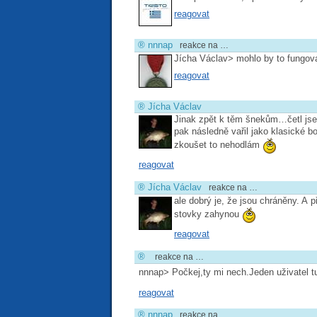
reagovat
®
nnnap
reakce na …
Jícha Václav> mohlo by to fungova
reagovat
®
Jícha Václav
Jinak zpět k těm šnekům…četl jsem
pak následně vařil jako klasické b
zkoušet to nehodlám
reagovat
®
Jícha Václav
reakce na …
ale dobrý je, že jsou chráněny. A
stovky zahynou
reagovat
®
reakce na …
nnnap> Počkej,ty mi nech.Jeden uživatel tu
reagovat
®
nnnap
reakce na …