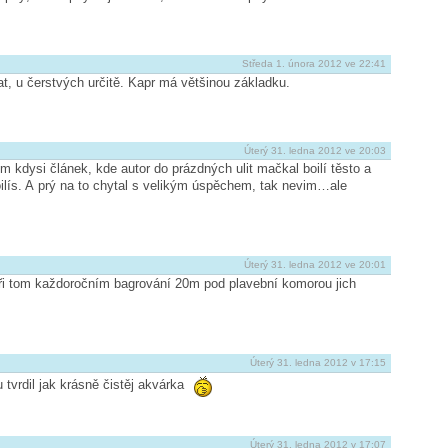
Středa 1. února 2012 ve 22:41
t, u čerstvých určitě. Kapr má většinou základku.
Úterý 31. ledna 2012 ve 20:03
 kdysi článek, kde autor do prázdných ulit mačkal boilí těsto a
oilís. A prý na to chytal s velikým úspěchem, tak nevim…ale
Úterý 31. ledna 2012 ve 20:01
 při tom každoročním bagrování 20m pod plavební komorou jich
Úterý 31. ledna 2012 v 17:15
 tvrdil jak krásně čistěj akvárka
Úterý 31. ledna 2012 v 17:07