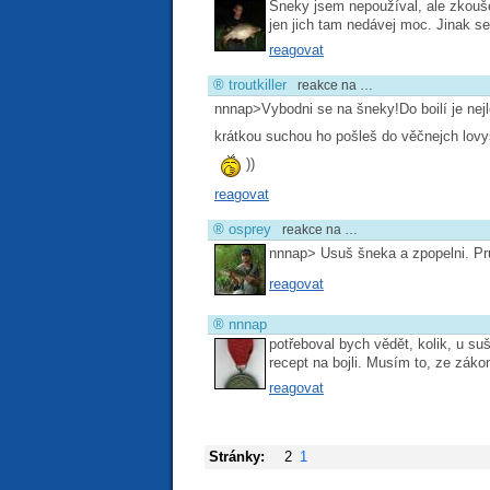
Šneky jsem nepoužíval, ale zkouše
jen jich tam nedávej moc. Jinak se 
reagovat
®
troutkiller
reakce na …
nnnap>Vybodni se na šneky!Do boilí je nej
krátkou suchou ho pošleš do věčnejch lovyš
))
reagovat
®
osprey
reakce na …
nnnap> Usuš šneka a zpopelni. Průb
reagovat
®
nnnap
potřeboval bych vědět, kolik, u su
recept na bojli. Musím to, ze záko
reagovat
Stránky:
2
1