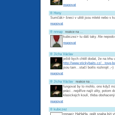
reagovat
®
Hony
Sumčák> šneci v ulitě jsou mleté nebo v ku
reagovat
®
nnnap
reakce na …
kubiczez> tu dáš taky. Ale nepodc
reagovat
®
Jícha Václav
ještě bych chtěl dodat, že na trhu 
http://www.stickybaits.cz/…tove-bo
jsou tam…stačí boilís rozkrojit ,–)
reagovat
®
Jícha Václav
reakce na …
fungovat by to mohlo, ono když má
práci…nejdříve najít ulity, potom 
klasickejch koulí, třeba obohacený
reagovat
®
kubiczez
nnnap> HaHaHa, opět snaha být vti