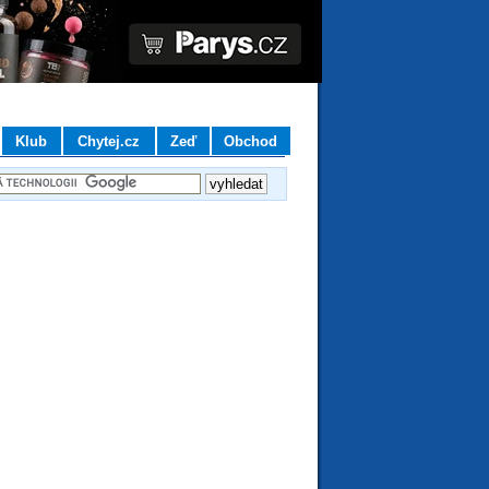
Klub
Chytej.cz
Zeď
Obchod