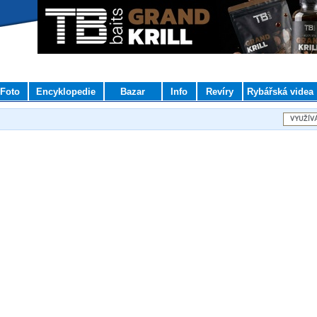
Foto
Encyklopedie
Bazar
Info
Revíry
Rybářská videa