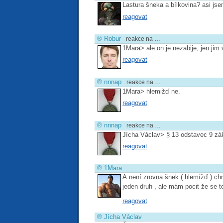
Lastura šneka a bílkovina? asi jse
reagovat
®
Robur
reakce na …
1Mara> ale on je nezabije, jen j
reagovat
®
nnnap
reakce na …
1Mara> hlemižď ne.
reagovat
®
nnnap
reakce na …
Jícha Václav> § 13 odstavec 9 zá
reagovat
®
1Mara
A není zrovna šnek ( hlemížď ) ch
jeden druh , ale mám pocit že se t
reagovat
®
Jícha Václav