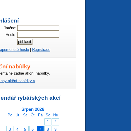
hlášení
Jméno:
Heslo:
apomenuté heslo
|
Registrace
ční nabídky
ntálně žádné akční nabídky.
hny akční nabídky »
lendář rybářských akcí
Srpen 2026
Po
Út
St
Čt
Pá
So
Ne
1
2
3
4
5
6
7
8
9