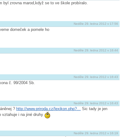
m byl zrovna marod,když se to ve škole probíralo.
Neděle 29. ledna 2012 v 17:56
im veme domeček a pomele ho
Neděle 29. ledna 2012 v 16:44
Neděle 29. ledna 2012 v 16:43
kona č. 99/2004 Sb.
Neděle 29. ledna 2012 v 16:43
ráněnej ?
http://www.priroda.cz/lexikon.php?…
Sic tady je jen
o vztahuje i na jiné druhy
Neděle 29. ledna 2012 v 16:19