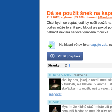
Dá se použít šnek na kap
21.1.2012 |
zrybenec
| 27.928 zobrazení |
60 odpov
Chtel bych se zeptat jestli by nešli použít n
boilies může to znít jako blbost ale pokud po
nahradit některá seriově vyráběná moučka.
Na hlavní větev fóra
reagujte zde
, n
Stránky:
2
1
®
Jícha Václav
reakce na …
divil by ses, jakej je rozdíl mezi
v tvrdosti, ale hlavně i v aroma…st
skořápkami z mušlí, než z vajec. 
reagovat
®
Zedtu
Myslím že klidně stačí místo ulit
nemusíš hledat po mezích ulity od