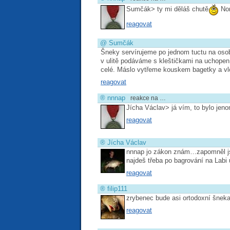
Sumčák> ty mi děláš chutě
Nor
reagovat
@
Sumčák
Šneky servírujeme po jednom tuctu na osobu
v ulitě podáváme s kleštičkami na uchopen
celé. Máslo vytřeme kouskem bagetky a v
reagovat
®
nnnap
reakce na …
Jícha Václav> já vím, to bylo je
reagovat
®
Jícha Václav
nnnap jo zákon znám…zapomněl jse
najdeš třeba po bagrování na Lab
reagovat
®
filip111
zrybenec bude asi ortodoxní šneka
reagovat