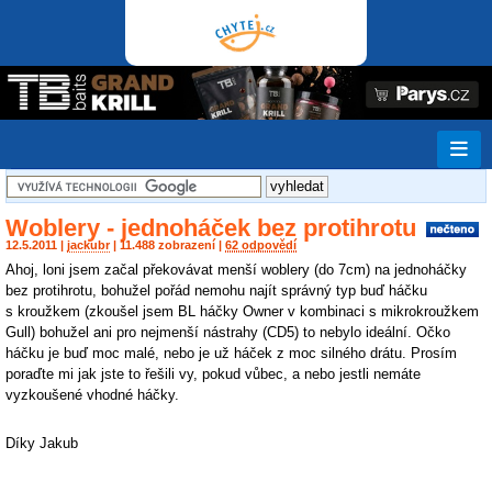
Woblery - jednoháček bez protihrotu
12.5.2011 |
jackubr
| 11.488 zobrazení |
62 odpovědí
Ahoj, loni jsem začal překovávat menší woblery (do 7cm) na jednoháčky
bez protihrotu, bohužel pořád nemohu najít správný typ buď háčku
s kroužkem (zkoušel jsem BL háčky Owner v kombinaci s mikrokroužkem
Gull) bohužel ani pro nejmenší nástrahy (CD5) to nebylo ideální. Očko
háčku je buď moc malé, nebo je už háček z moc silného drátu. Prosím
poraďte mi jak jste to řešili vy, pokud vůbec, a nebo jestli nemáte
vyzkoušené vhodné háčky.
Díky Jakub