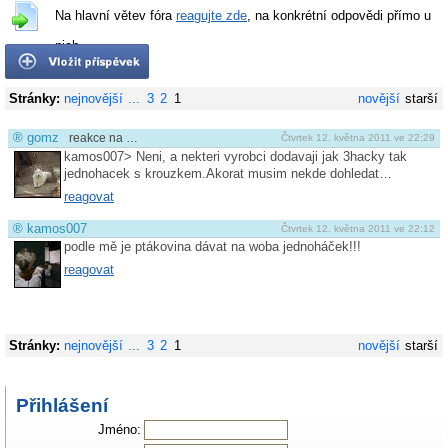
Na hlavní větev fóra
reagujte zde
, na konkrétní odpovědi přímo u
nich.
Stránky:
nejnovější
...
3
2
1
novější
starší
®
gomz
reakce na …
Čtvrtek 12. května 2011 ve 22:29
kamos007> Neni, a nekteri vyrobci dodavaji jak 3hacky tak
jednohacek s krouzkem.Akorat musim nekde dohledat…
reagovat
®
kamos007
Čtvrtek 12. května 2011 ve 22:12
podle mě je ptákovina dávat na woba jednoháček!!!
reagovat
Stránky:
nejnovější
...
3
2
1
novější
starší
Přihlášení
Jméno: