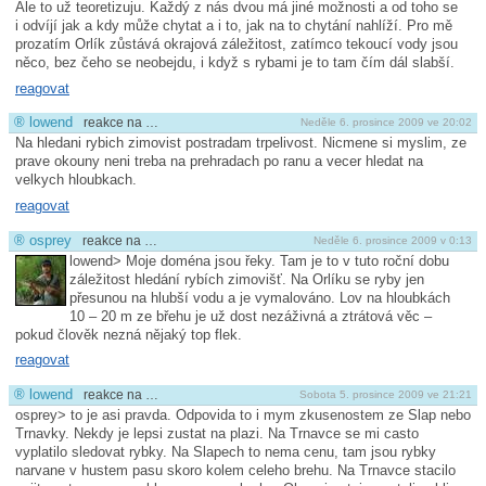
Ale to už teoretizuju. Každý z nás dvou má jiné možnosti a od toho se
i odvíjí jak a kdy může chytat a i to, jak na to chytání nahlíží. Pro mě
prozatím Orlík zůstává okrajová záležitost, zatímco tekoucí vody jsou
něco, bez čeho se neobejdu, i když s rybami je to tam čím dál slabší.
reagovat
®
lowend
reakce na …
Neděle 6. prosince 2009 ve 20:02
Na hledani rybich zimovist postradam trpelivost. Nicmene si myslim, ze
prave okouny neni treba na prehradach po ranu a vecer hledat na
velkych hloubkach.
reagovat
®
osprey
reakce na …
Neděle 6. prosince 2009 v 0:13
lowend> Moje doména jsou řeky. Tam je to v tuto roční dobu
záležitost hledání rybích zimovišť. Na Orlíku se ryby jen
přesunou na hlubší vodu a je vymalováno. Lov na hloubkách
10 – 20 m ze břehu je už dost nezáživná a ztrátová věc –
pokud člověk nezná nějaký top flek.
reagovat
®
lowend
reakce na …
Sobota 5. prosince 2009 ve 21:21
osprey> to je asi pravda. Odpovida to i mym zkusenostem ze Slap nebo
Trnavky. Nekdy je lepsi zustat na plazi. Na Trnavce se mi casto
vyplatilo sledovat rybky. Na Slapech to nema cenu, tam jsou rybky
narvane v hustem pasu skoro kolem celeho brehu. Na Trnavce stacilo