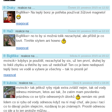
®
Draky
reakce na …
Čtvrtek 10. prosince 2015 ve 12:32
BigMike> Na teplý bonz je potřeba používat žůžové magneto!
reagovat
®
HaD
reakce na …
Čtvrtek 10. prosince 2015 ve 12:13
BigMike> no to by si možná tolik nezachytal, ale příště je co
lovit. Tímhle stylem ani howno
reagovat
®
BigMike
reakce na …
Středa 9. prosince 2015 ve 20:12
mvincik> kdybys je pouštěl, nezachytal by sis, už ten první, druhej by
to řekli zbytku a třetího by ses už nedočkal! Ten co je bere nedopustí
teplý bonz ve vodě a vybere je všechny – tak to prostě je!
reagovat
®
kubsta
reakce na …
Úterý 8. prosince 2015 v 18:26
mvincik> tak jelikož ryby nijak extra zvlášť nejim, tak od vody
odnesu minimum, letos asi tak, že zatim mam povolenku
prázdnou co se týče odnesených úlovků
nemám nic proti
lidem co si rybu od vody odnesou když na ní mají chuť, ale jsou i tací
co to dávají psům slepicím, rozdávaj to po známejch. Prostě odnesou
co jde a to jen protože můžou…