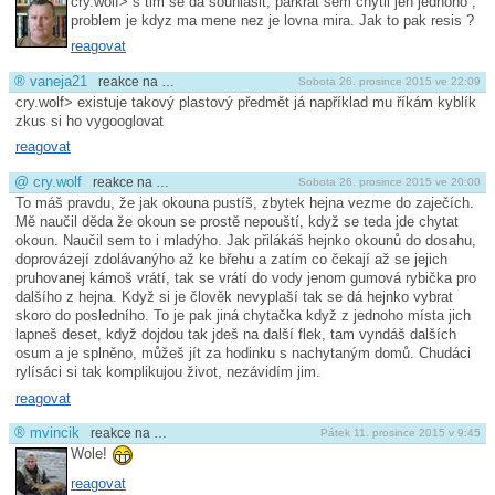
cry.wolf> s tim se da souhlasit, parkrat sem chytil jen jednoho ,
problem je kdyz ma mene nez je lovna mira. Jak to pak resis ?
reagovat
®
vaneja21
reakce na …
Sobota 26. prosince 2015 ve 22:09
cry.wolf> existuje takový plastový předmět já například mu říkám kyblík
zkus si ho vygooglovat
reagovat
@
cry.wolf
reakce na …
Sobota 26. prosince 2015 ve 20:00
To máš pravdu, že jak okouna pustíš, zbytek hejna vezme do zaječích.
Mě naučil děda že okoun se prostě nepouští, když se teda jde chytat
okoun. Naučil sem to i mladýho. Jak přilákáš hejnko okounů do dosahu,
doprovázejí zdolávanýho až ke břehu a zatím co čekají až se jejich
pruhovanej kámoš vrátí, tak se vrátí do vody jenom gumová rybička pro
dalšího z hejna. Když si je člověk nevyplaší tak se dá hejnko vybrat
skoro do posledního. To je pak jiná chytačka když z jednoho místa jich
lapneš deset, když dojdou tak jdeš na další flek, tam vyndáš dalších
osum a je splněno, můžeš jít za hodinku s nachytaným domů. Chudáci
rylísáci si tak komplikujou život, nezávidím jim.
reagovat
®
mvincik
reakce na …
Pátek 11. prosince 2015 v 9:45
Wole!
reagovat