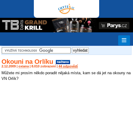
Okouni na Orlíku
2.12.2009 |
oxiana
| 8.010 zobrazení |
44 odpovědí
Můžete mi prosím někdo poradit nějaká místa, kam se dá jet na okouny na
VN Orlík?