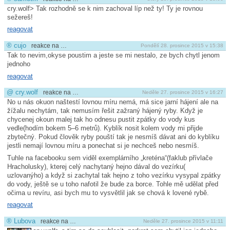
cry.wolf> Tak rozhodně se k nim zachoval líp než ty! Ty je rovnou
sežereš!
reagovat
®
cujo
reakce na …
Pondělí 28. prosince 2015 v 15:38
Tak to nevim,okyse poustim a jeste se mi nestalo, ze bych chytl jenom
jednoho
reagovat
@
cry.wolf
reakce na …
Neděle 27. prosince 2015 v 16:27
No u nás okuon naštestí lovnou míru nemá, má sice jarní hájení ale na
žížalu nechytám, tak nemusím řešit zažraný hájený ryby. Když je
chycenej okoun malej tak ho odnesu pustit zpátky do vody kus
vedle(hodím bokem 5–6 metrů). Kyblík nosit kolem vody mi přijde
zbytečný. Pokud člověk ryby pouští tak je nesmíš dávat ani do kyblíku
jestli nemají lovnou míru a ponechat si je nechceš nebo nesmíš.
Tuhle na facebooku sem viděl exemplárního „kreténa“(faklub přívlače
Hracholusky), kterej celý nachytaný hejno dával do vezírku(
uzlovanýho) a když si zachytal tak hejno z toho vezírku vysypal zpátky
do vody, ještě se u toho nafotil že bude za borce. Tohle mě udělat před
očima u revíru, asi bych mu to vysvětlil jak se chová k lovené rybě.
reagovat
®
Lubova
reakce na …
Neděle 27. prosince 2015 v 11:11