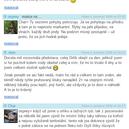
reagovat
®
osprey
reakce na …
Pátek 4. prosince 2009 ve 22:53
Char> Ty sezónní pohyby potvrzuju. Já se pohybuju na přítoku
a tam je to naprosto markantní. Ryby na jaře přijedou, ve
vlnách, každý druh jindy. Na podzim mizejí postupně – už
proto, že se jich hodně pobije.
reagovat
®
-tom-
Pátek 4. prosince 2009 ve 22:12
Docela mě rozesmála představa, celej Orlík obejít za den, jelikož jsem
si ho poctivě kolem vody obešel celej a vím, že mi to trvalo 4 dny a to
jsem celkem slušně spěchal
Jinak poradit se asi fakt nedá, mám ho rád a celkem to tam znám, ale
téměř nikdy tyhle pruhovaný kluky nenajdeš 2× na stejným místě,
některý lokality jsou lepší, jiný horší, ale vždycky je to dost o náhodě.
A to je to krásný.
reagovat
®
Char
Pátek 4. prosince 2009 ve 21:17
osprey> když už jsme u orlíku a tažných ryb, tak z pozorování
za několik let jaem zjistil že místní štiky taky táhnou za kořistí
a nejsou vyloženě teritoriální, tento rok jse dokonce zjistil že
v jedné zátoce se na jednom fleku toči čtyři štiky různých