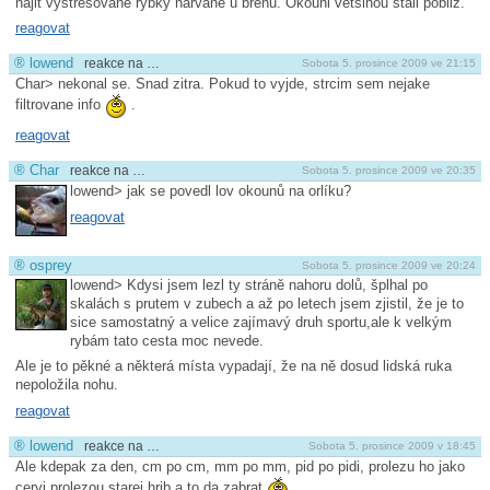
najit vystresovane rybky narvane u brehu. Okouni vetsinou stali pobliz.
reagovat
®
lowend
reakce na …
Sobota 5. prosince 2009 ve 21:15
Char> nekonal se. Snad zitra. Pokud to vyjde, strcim sem nejake
filtrovane info
.
reagovat
®
Char
reakce na …
Sobota 5. prosince 2009 ve 20:35
lowend> jak se povedl lov okounů na orlíku?
reagovat
®
osprey
Sobota 5. prosince 2009 ve 20:24
lowend> Kdysi jsem lezl ty stráně nahoru dolů, šplhal po
skalách s prutem v zubech a až po letech jsem zjistil, že je to
sice samostatný a velice zajímavý druh sportu,ale k velkým
rybám tato cesta moc nevede.
Ale je to pěkné a některá místa vypadají, že na ně dosud lidská ruka
nepoložila nohu.
reagovat
®
lowend
reakce na …
Sobota 5. prosince 2009 v 18:45
Ale kdepak za den, cm po cm, mm po mm, pid po pidi, prolezu ho jako
cervi prolezou starej hrib a to da zabrat