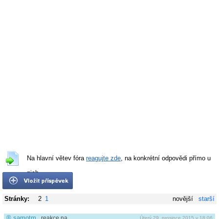
Na hlavní větev fóra
reagujte zde
, na konkrétní odpovědi přímo u
nich.
Stránky:
2
1
novější
starší
®
samotm
reakce na …
Úterý 29. prosince 2015 v 18:06