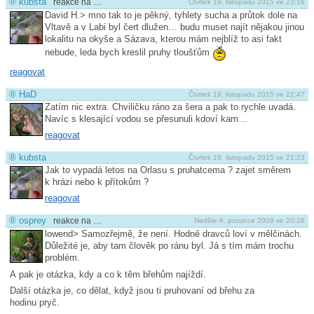
®
kubsta
reakce na …
Čtvrtek 19. listopadu 2015 ve 23:16
David H.> mno tak to je pěkný, tyhlety sucha a průtok dole na
Vltavě a v Labi byl čert dlužen… budu muset najít nějakou jinou
lokalitu na okyše a Sázava, kterou mám nejblíž to asi fakt
nebude, leda bych kreslil pruhy tloušťům
reagovat
®
HaD
Čtvrtek 19. listopadu 2015 ve 22:47
Zatím nic extra. Chviličku ráno za šera a pak to rychle uvadá.
Navíc s klesající vodou se přesunuli kdoví kam…
reagovat
®
kubsta
Čtvrtek 19. listopadu 2015 ve 21:23
Jak to vypadá letos na Orlasu s pruhatcema ? zajet směrem
k hrázi nebo k přítokům ?
reagovat
®
osprey
reakce na …
Neděle 6. prosince 2009 ve 20:28
lowend> Samozřejmě, že není. Hodně dravců loví v mělčinách.
Důležité je, aby tam člověk po ránu byl. Já s tím mám trochu
problém.
A pak je otázka, kdy a co k těm břehům najíždí.
Další otázka je, co dělat, když jsou ti pruhovaní od břehu za
hodinu pryč.