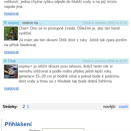
velikostí, jedna chytne rybku odjede do hlubší vody a na její místo
najede jiná.
reagovat
®
osprey
reakce na …
Pátek 4. prosince 2009 ve 21:11
Char> Ono se to postupně zvedá. Důležité je, aby ten trend
vydržel.
Já mám ale ten okouní Orlík dost z ruky. Ještě tak zjara jezdím
na přítok feedrovat.
reagovat
®
Char
Pátek 4. prosince 2009 ve 21:07
osprey> jo orličtí okouni jsou tahouni, ikdyž tento rok si
nemohu stěžovat a podle máho přijdou ještě lepší roky,
generace 15–20 cm je hodně silná a pokud bude k podzimu
dost vody a hnou se z hloubek tak bude dobrá žehlírna.
reagovat
Stránky:
2
1
novější
starší
Přihlášení