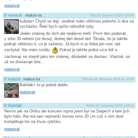
reagovat
®
mvincik
reakce na …
Úterý 8. prosince 2015 v 10:46
kubsta> Chytit se dají, osobně mám většinou jednoho či dva za
vycházku. Řekl bych spíše náhodné ryby.
Jeden známej do nich ale nedávno trefil. První den padesát,
z toho 35 odnesl (ve dvou), druhej den deset atd. Škoda, že je takhle
potkají většinou ti, co je sežerou. Já bych si je třeba jen moc rád
zachytal. Ale mám smůlu.
Pokud je takhle potká více lidí a
zachovají se stejně jako ten známej, důsledek se dostaví. Vlastně, on
už se dostavuje leta…
reagovat
®
kubsta
reakce na …
Sobota 28. listopadu 2015 ve 14:08
Bahňák> to je jedině dobře.
reagovat
®
Bahňák
Pátek 27. listopadu 2015 v 19:12
Nevím jak na Orlíku ale koncem srpna jsem byl na Slapech a tam jich
bylo hafo. Ale má tam nejmenší lovnou míru 20 cm což s ním dost
komplikuje lov na živou rybičku.
reagovat