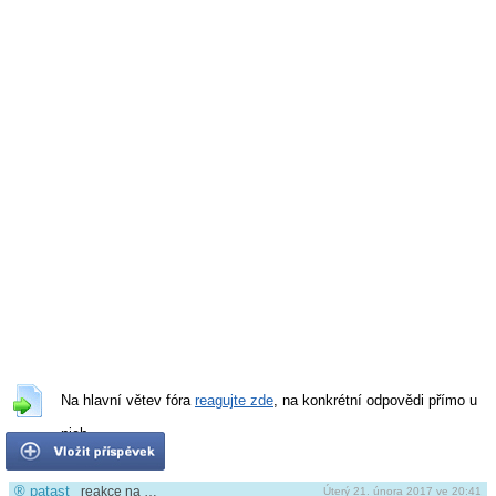
Na hlavní větev fóra
reagujte zde
, na konkrétní odpovědi přímo u
nich.
®
patast
reakce na …
Úterý 21. února 2017 ve 20:41