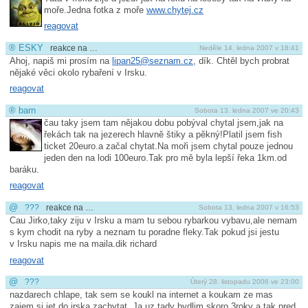
moře.Jedna fotka z moře
www.chytej.cz
reagovat
®
ESKY
reakce na …
Neděle 14. ledna 2007 v 18:41
Ahoj, napiš mi prosím na
lipan25@
seznam.cz
, dík. Chtěl bych probrat
nějaké věci okolo rybaření v Irsku.
reagovat
®
barn
Sobota 13. ledna 2007 ve 20:43
čau taky jsem tam nějakou dobu pobýval chytal jsem,jak na
řekách tak na jezerech hlavně štiky a pěkný!Platil jsem fish
ticket 20euro.a začal chytat.Na moři jsem chytal pouze jednou
jeden den na lodi 100euro.Tak pro mě byla lepší řeka 1km.od
baráku.
reagovat
@
???
reakce na …
Sobota 13. ledna 2007 v 16:53
Cau Jirko,taky ziju v Irsku a mam tu sebou rybarkou vybavu,ale nemam
s kym chodit na ryby a neznam tu poradne fleky.Tak pokud jsi jestu
v Irsku napis me na maila.dik richard
reagovat
@
???
Úterý 28. listopadu 2006 ve 23:00
nazdarech chlape, tak sem se koukl na internet a koukam ze mas
zajem si jet do irska zachytat. Ja uz tady bydlim skoro 3roky a tak pred