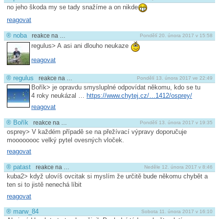
no jeho škoda my se tady snažíme a on nikde
reagovat
®
noba
reakce na …
Pondělí 20. února 2017 v 15:58
regulus> A asi ani dlouho neukaze
reagovat
®
regulus
reakce na …
Pondělí 13. února 2017 ve 22:49
Bořík> je opravdu smysluplné odpovídat někomu, kdo se tu
4 roky neukázal …
https://www.chytej.cz/…1412/osprey/
reagovat
®
Bořík
reakce na …
Pondělí 13. února 2017 v 19:35
osprey> V každém případě se na přežívací výpravy doporučuje
moooooooc velký pytel ovesných vloček.
reagovat
®
patast
reakce na …
Neděle 12. února 2017 v 8:46
kuba2> když ulovíš ovcitak si myslím že určitě bude někomu chybět a
ten si to jistě nenechá líbit
reagovat
®
marw_84
Sobota 11. února 2017 v 16:10