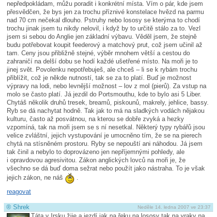
nepředpokládam, můžu poradit i konkrétní místa. Vím o pár, kde jsem
přesvědčen, že bys jen za trochu příznivé konstelace hvězd na parmu
nad 70 cm nečekal dlouho. Pstruhy nebo lososy se kterýma to chodí
trochu jinak jsem tu nikdy nelovil, i když by to určitě stálo za to. Vezl
jsem si sebou do Anglie jen základní výbavu. Věděl jsem, že stejně
budu potřebovat koupit feederový a matchový prut, což jsem učinil až
tam. Ceny jsou přibližně stejné, výběr mnohem větší a cestou do
zahraničí na delší dobu se hodí každé ušetřené místo. Na moři je to
jinej svět. Povolenku nepotřebuješ, ale chceš – li se k rybám trochu
přiblížit, což je někde nutností, tak se za to platí. Buď je možnost
výpravy na lodi, nebo levnější možnost – lov z mol (pierů). Za vstup na
molo se často platí. Já jezdil do Portsmouthu, kde to bylo asi 5 Liber.
Chytáš několik druhů tresek, breamů, piskounů, makrely, jehlice, bassy.
Ryb se dá nachytat hodně. Tak jak to má na sladkých vodách nějakou
kulturu, často až posvátnou, na kterou se dobře zvyká a hezky
vzpomíná, tak na moři jsem se s ní nesetkal. Některý typy rybářů jsou
velice zvláštní, jejich vystupování je umocněno tím, že se na pierech
chytá na stísněném prostoru. Ryby se nepouští ani náhodou. Já jsem
tak činil a nebylo to doprovázeno jen nepříjemnými pohledy, ale
i opravdovou agresivitou. Zákon anglických lovců na moři je, že
všechno se dá buď doma sežrat nebo použít jako nástraha. To je však
jejich zákon, ne náš
.
reagovat
®
Shrek
Neděle 14. ledna 2007 ve 23:37
Táta v Irsku žije a jezdí jak na řeku na lososy tak na vraky na