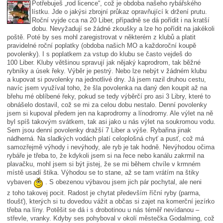
Potřebuješ „rod licence“, což je obdoba našeho rybářského
lístku. Jde o jakýsi zbrojní průkaz opravňující k držení prutu.
Roční vyjde cca na 20 Liber, případně se dá pořídit i na kratší
dobu. Nevyžadují se žádné zkoušky a lze ho pořídit na jakékoli
poště. Poté by ses mohl zaregistrovat v některém z klubů a platit
pravidelné roční poplatky (obdoba našich MO a každoroční koupě
povolenky). I s poplatkem za vstup do klubu se často vejdeš do
100 Liber. Kluby většinou spravují jak nějaký kaprodrom, tak běžné
rybníky a úsek řeky. Výběr je pestrý. Nebo lze nebýt v žádném klubu
a kupovat si povolenky na jednotlivé dny. Já jsem razil druhou cestu,
navíc jsem využíval toho, že šla povolenka na daný den koupit až na
břehu mé oblíbené řeky, pokud se tedy výběrčí pro asi 3 Libry, které to
obnášelo dostavil, což se mi za celou dobu nestalo. Denní povolenky
jsem si kupoval předem jen na kaprodromy a línodromy. Ale výlet na ně
byl spíš takovým svátkem, tak asi jako u nás výlet na soukromou vodu.
Sem jsou denní povolenky dražší 7 Liber a výše. Rybařina jinak
nádherná. Na sladkých vodách platí celoplošná chyť a pusť, což má
samozřejmě výhody i nevýhody, ale ryb je tak hodně. Nevýhodou očima
rybáře je třeba to, že kdykoli jsem si na řece nebo kanálu zakrmil na
plavačku, mohl jsem si být jistej, že se mi během chvíle v krmném
místě usadí štika. Výhodou se to stane, až se tam vrátím na štiky
vybaven
. S obezenou výbavou jsem jich pár pochytal, ale neni
z toho takovej pocit. Radost je chytat především říční ryby (parma,
tloušť), kterých si tu dovedou vážit a občas si zajet na komerční jezírko
třeba na líny. Potěšit se dá i s drobotinou u nás téměř nevídanou –
střevle, vranky. Kdyby ses pohyboval v okolí městečka Godalming, což