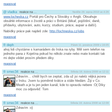
reagovat
@
vladka
reakce na …
Neděle 29. srpna 2010 ve 4:26
www.locheska.cz
Portál pro Čechy a Slováky v Anglii. Obsahuje
obsáhlé informace o životě a práci v Británii (lékař, pojištění, daně,
přídavky, ubytování, auto, kurzy, studium, práce, aupair a další).
Nabídky práce pak najdeš zde:
http://lochneska.cz/jobs
reagovat
®
deph
Pátek 11. prosince 2009 v 16:05
ahoj lidi chystáme s kamarádem do Irska na ryby. Měl sem telefon na
jednoho pana z Kojetína pokud ho někdo znate nebo mate kontakt tak
mi dejte vědet prosím předem diky.
reagovat
®
srnec34
reakce na …
Středa 16. dubna 2008 ve 12:11
Zdravím… chtěl bych se zeptat, zda už jsi nalelz nějká jezera
v Irsku. Jsem tu poměrně krátce a stále hledám. Žiji v Co.
Meath a je tu jen jeden kanál, kde to opravdu nebere :O( Díky
moc za odpověď. Tom
reagovat
®
srnec34
reakce na …
Středa 16. dubna 2008 ve 12:09
Zdravím :o)