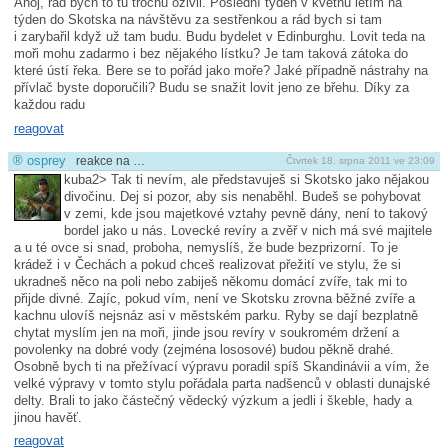
Ahoj, rád bych to tu trochu oživil. Poslední týden v květnu letím na
týden do Skotska na návštěvu za sestřenkou a rád bych si tam
i zarybařil když už tam budu. Budu bydelet v Edinburghu. Lovit teda na
moři mohu zadarmo i bez nějakého lístku? Je tam taková zátoka do
které ústí řeka. Bere se to pořád jako moře? Jaké případně nástrahy na
přívlač byste doporučili? Budu se snažit lovit jeno ze břehu. Díky za
každou radu
reagovat
®
osprey
reakce na …
Čtvrtek 18. srpna 2011 ve 23:09
kuba2> Tak ti nevím, ale představuješ si Skotsko jako nějakou
divočinu. Dej si pozor, aby sis nenaběhl. Budeš se pohybovat
v zemi, kde jsou majetkové vztahy pevně dány, není to takový
bordel jako u nás. Lovecké revíry a zvěř v nich má své majitele
a u té ovce si snad, proboha, nemyslíš, že bude bezprizorní. To je
krádež i v Čechách a pokud chceš realizovat přežití ve stylu, že si
ukradneš něco na poli nebo zabiješ někomu domácí zvíře, tak mi to
přijde divné. Zajíc, pokud vím, není ve Skotsku zrovna běžné zvíře a
kachnu ulovíš nejsnáz asi v městském parku. Ryby se dají bezplatně
chytat myslím jen na moři, jinde jsou revíry v soukromém držení a
povolenky na dobré vody (zejména lososové) budou pěkně drahé.
Osobně bych ti na přežívací výpravu poradil spíš Skandinávii a vím, že
velké výpravy v tomto stylu pořádala parta nadšenců v oblasti dunajské
delty. Brali to jako částečný vědecký výzkum a jedli i škeble, hady a
jinou havěť.
reagovat