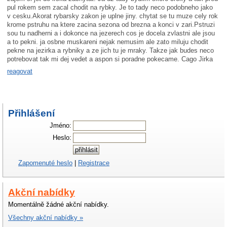
pul rokem sem zacal chodit na rybky. Je to tady neco podobneho jako
v cesku.Akorat rybarsky zakon je uplne jiny. chytat se tu muze cely rok
krome pstruhu na ktere zacina sezona od brezna a konci v zari.Pstruzi
sou tu nadherni a i dokonce na jezerech cos je docela zvlastni ale jsou
a to pekni. ja osbne muskareni nejak nemusim ale zato miluju chodit
pekne na jezirka a rybniky a ze jich tu je mraky. Takze jak budes neco
potrebovat tak mi dej vedet a aspon si poradne pokecame. Cago Jirka
reagovat
Přihlášení
Jméno:
Heslo:
Zapomenuté heslo
|
Registrace
Akční nabídky
Momentálně žádné akční nabídky.
Všechny akční nabídky »