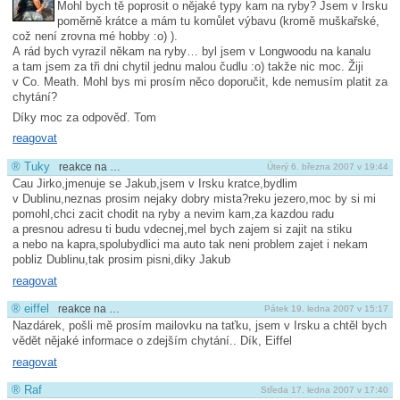
Mohl bych tě poprosit o nějaké typy kam na ryby? Jsem v Irsku
poměrně krátce a mám tu komůlet výbavu (kromě muškařské,
což není zrovna mé hobby :o) ).
A rád bych vyrazil někam na ryby… byl jsem v Longwoodu na kanalu
a tam jsem za tři dni chytil jednu malou čudlu :o) takže nic moc. Žiji
v Co. Meath. Mohl bys mi prosím něco doporučit, kde nemusím platit za
chytání?
Díky moc za odpověď. Tom
reagovat
®
Tuky
reakce na …
Úterý 6. března 2007 v 19:44
Cau Jirko,jmenuje se Jakub,jsem v Irsku kratce,bydlim
v Dublinu,neznas prosim nejaky dobry mista?reku jezero,moc by si mi
pomohl,chci zacit chodit na ryby a nevim kam,za kazdou radu
a presnou adresu ti budu vdecnej,mel bych zajem si zajit na stiku
a nebo na kapra,spolubydlici ma auto tak neni problem zajet i nekam
pobliz Dublinu,tak prosim pisni,diky Jakub
reagovat
®
eiffel
reakce na …
Pátek 19. ledna 2007 v 15:17
Nazdárek, pošli mě prosím mailovku na taťku, jsem v Irsku a chtěl bych
vědět nějaké informace o zdejším chytání.. Dík, Eiffel
reagovat
®
Raf
Středa 17. ledna 2007 v 17:40