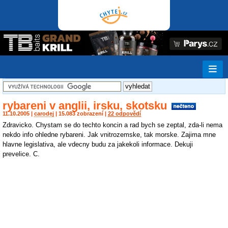
rybareni v anglii, irsku, skotsku
11.10.2005 |
carodej
| 15.083 zobrazení |
22 odpovědí
Zdravicko. Chystam se do techto koncin a rad bych se zeptal, zda-li nema
nekdo info ohledne rybareni. Jak vnitrozemske, tak morske. Zajima mne
hlavne legislativa, ale vdecny budu za jakekoli informace. Dekuji
prevelice. C.