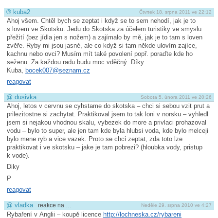
®
kuba2
Čtvrtek 18. srpna 2011 ve 22:12
Ahoj všem. Chtěl bych se zeptat i když se to sem nehodí, jak je to
s lovem ve Skotsku. Jedu do Skotska za účelem turistiky ve smyslu
přežití (bez jídla jen s nožem) a zajímalo by mě, jak je to tam s loven
zvěře. Ryby mi jsou jasné, ale co když si tam někde ulovím zajíce,
kachnu nebo ovci? Musím mít také povolení popř. poraďte kde ho
seženu. Za každou radu budu moc vděčný. Díky
Kuba,
bocek007@
seznam.cz
reagovat
@
dusivka
Sobota 5. února 2011 ve 20:26
Ahoj, letos v cervnu se cyhstame do skotska – chci si sebou vzit prut a
prilezitostne si zachytat. Praktikoval jsem to tak loni v norsku – vyhledl
jsem si nejakou vhodnou skalu, vybezek do more a privlaci prohazoval
vodu – bylo to super, ale jen tam kde byla hlubsi voda, kde bylo melceji
bylo mene ryb a vice vazek. Proto se chci zeptat, zda toto lze
praktikovat i ve skotsku – jake je tam pobrezi? (hloubka vody, pristup
k vode).
Diky
P
reagovat
@
vladka
reakce na …
Neděle 29. srpna 2010 ve 4:27
Rybaření v Anglii – koupě licence
http://lochneska.cz/rybareni