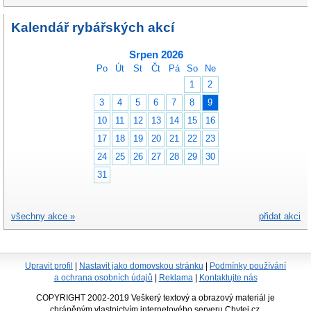
Kalendář rybářských akcí
Srpen 2026
Po
Út
St
Čt
Pá
So
Ne
1
2
3
4
5
6
7
8
9
10
11
12
13
14
15
16
17
18
19
20
21
22
23
24
25
26
27
28
29
30
31
všechny akce »
přidat akci
Upravit profil
|
Nastavit jako domovskou stránku
|
Podmínky používání
a ochrana osobních údajů
|
Reklama
|
Kontaktujte nás
COPYRIGHT 2002-2019 Veškerý textový a obrazový materiál je
chráněným vlastnictvím internetového serveru Chytej.cz.