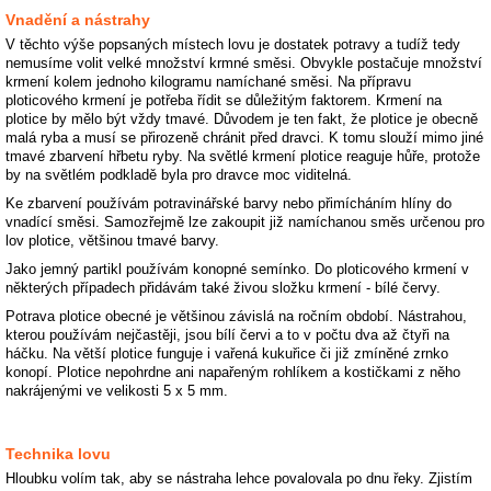
Vnadění a nástrahy
V těchto výše popsaných místech lovu je dostatek potravy a tudíž tedy
nemusíme volit velké množství krmné směsi. Obvykle postačuje množství
krmení kolem jednoho kilogramu namíchané směsi. Na přípravu
ploticového krmení je potřeba řídit se důležitým faktorem. Krmení na
plotice by mělo být vždy tmavé. Důvodem je ten fakt, že plotice je obecně
malá ryba a musí se přirozeně chránit před dravci. K tomu slouží mimo jiné
tmavé zbarvení hřbetu ryby. Na světlé krmení plotice reaguje hůře, protože
by na světlém podkladě byla pro dravce moc viditelná.
Ke zbarvení používám potravinářské barvy nebo přimícháním hlíny do
vnadící směsi. Samozřejmě lze zakoupit již namíchanou směs určenou pro
lov plotice, většinou tmavé barvy.
Jako jemný partikl používám konopné semínko. Do ploticového krmení v
některých případech přidávám také živou složku krmení - bílé červy.
Potrava plotice obecné je většinou závislá na ročním období. Nástrahou,
kterou používám nejčastěji, jsou bílí červi a to v počtu dva až čtyři na
háčku. Na větší plotice funguje i vařená kukuřice či již zmíněné zrnko
konopí. Plotice nepohrdne ani napařeným rohlíkem a kostičkami z něho
nakrájenými ve velikosti 5 x 5 mm.
Technika lovu
Hloubku volím tak, aby se nástraha lehce povalovala po dnu řeky. Zjistím