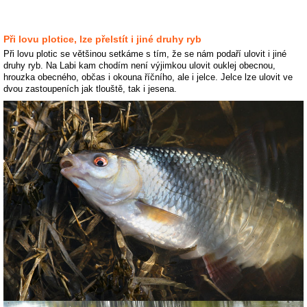
Při lovu plotice, lze přelstít i jiné druhy ryb
Při lovu plotic se většinou setkáme s tím, že se nám podaří ulovit i jiné
druhy ryb. Na Labi kam chodím není výjimkou ulovit ouklej obecnou,
hrouzka obecného, občas i okouna říčního, ale i jelce. Jelce lze ulovit ve
dvou zastoupeních jak tlouště, tak i jesena.