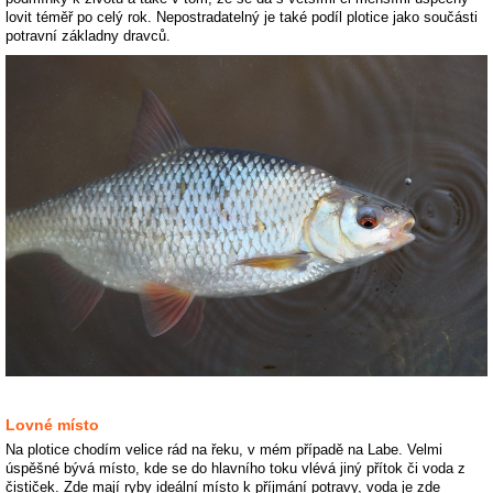
lovit téměř po celý rok. Nepostradatelný je také podíl plotice jako součásti
potravní základny dravců.
Lovné místo
Na plotice chodím velice rád na řeku, v mém případě na Labe. Velmi
úspěšné bývá místo, kde se do hlavního toku vlévá jiný přítok či voda z
čističek. Zde mají ryby ideální místo k příjmání potravy, voda je zde