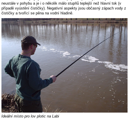
neustále v pohybu a je i o několik málo stupňů teplejší než hlavní tok (v
případě vyústění čističky). Negativní aspekty jsou občasný zápach vody z
čističky a tvořící se pěna na vodní hladině.
Ideální místo pro lov plotic na Labi