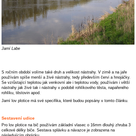
Jarní Labe
S ročním období volíme také druh a velikost nástrahy. V zimě a na jaře
používám spíše menší a živé nástrahy, tedy především červi a hnojáčky.
Se vzrůstající teplotou jak venkovní ale i teplotou vody, používám i větší
nástrahy jak živé tak i nástrahy v podobě rohlíkového těsta, napařeného
rohlíku, těstovin apod.
Jarní lov plotice má své specifika, které budou popsány v tomto článku.
Sestavení udice
Pro lov plotice na bič používám základní vlasec o 16mm dlouhý zhruba 3
celkové délky biče. Sestava splávku a návazce je zobrazena na
následujícím obrázku.