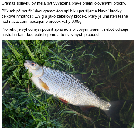
Gramáž splávku by měla být vyvážena právě oněmi olověnými bročky.
Příklad: při použití dvougramového splávku použijeme hlavní bročky
celkové hmotnosti 1,9 g a jako záběrový broček, který je umístěn těsně
nad návazcem, použijeme broček váhy 0,05g.
Pro řeku je výhodnější použít splávek s olivovým tvarem, neboť udržuje
nástrahu tam, kde potřebujeme a to i v silných proudech.