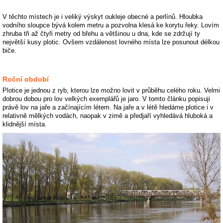
V těchto místech je i veliký výskyt oukleje obecné a perlínů. Hloubka
vodního sloupce bývá kolem metru a pozvolna klesá ke korytu řeky. Lovím
zhruba tři až čtyři metry od břehu a většinou u dna, kde se zdržují ty
největší kusy plotic. Ovšem vzdálenost lovného místa lze posunout délkou
biče.
Roční období
Plotice je jednou z ryb, kterou lze možno lovit v průběhu celého roku. Velmi
dobrou dobou pro lov velkých exemplářů je jaro. V tomto článku popisuji
právě lov na jaře a začínajícím létem. Na jaře a v létě hledáme plotice i v
relativně mělkých vodách, naopak v zimě a předjaří vyhledává hluboká a
klidnější místa.