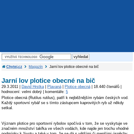
Chytej.cz
Magazín
Jarní lov plotice obecné na bič
Jarní lov plotice obecné na bič
29.3.2011 |
David Hrstka
|
Plavaná
|
Plotice obecná
| 18.440 čtenářů |
hodnocení: velmi dobrý | komentáře:
5
Plotice obecná (Rutilus rutilus), patří k nejběžnějším rybám českých vod.
Každý sportovní rybář se s tímto zástupcem kaprovitých ryb už někdy
setkal.
Význam plotice pro sportovní rybolov spočívá v tom, že se vyskytuje ve
značném množství takřka ve všech vodách, kde najde jen trochu vhodné
podmínky k životu a také v tom, že se dá s většími či menšími úspěchy