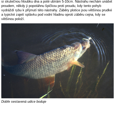
si skutečnou hloubku dna a poté ubírám 5-10cm. Nástrahu nechám unášet
proudem, někdy ji popotáhnu špičkou proti proudu, kdy tento pohyb
vydráždí rybu k příjmutí této nástrahy. Záběry plotice jsou většinou prudké
a typické zajetí splávku pod vodní hladinu oproti záběru cejna, kdy se
většinou položí.
Dobře sestavená udice boduje