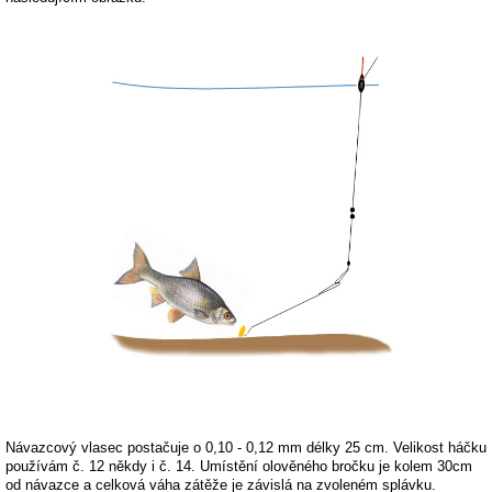
Návazcový vlasec postačuje o 0,10 - 0,12 mm délky 25 cm. Velikost háčku
používám č. 12 někdy i č. 14. Umístění olověného bročku je kolem 30cm
od návazce a celková váha zátěže je závislá na zvoleném splávku.