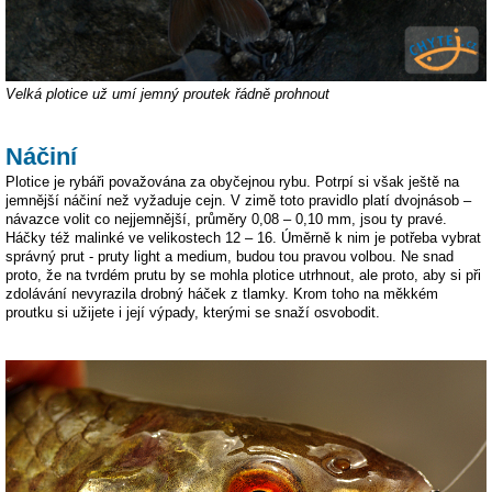
Velká plotice už umí jemný proutek řádně prohnout
Náčiní
Plotice je rybáři považována za obyčejnou rybu. Potrpí si však ještě na
jemnější náčiní než vyžaduje cejn. V zimě toto pravidlo platí dvojnásob –
návazce volit co nejjemnější, průměry 0,08 – 0,10 mm, jsou ty pravé.
Háčky též malinké ve velikostech 12 – 16. Úměrně k nim je potřeba vybrat
správný prut - pruty light a medium, budou tou pravou volbou. Ne snad
proto, že na tvrdém prutu by se mohla plotice utrhnout, ale proto, aby si při
zdolávání nevyrazila drobný háček z tlamky. Krom toho na měkkém
proutku si užijete i její výpady, kterými se snaží osvobodit.