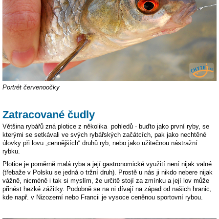
Portrét červenoočky
Zatracované čudly
Většina rybářů zná plotice z několika pohledů - buďto jako první ryby, se
kterými se setkávali ve svých rybářských začátcích, pak jako nechtěné
úlovky při lovu „cennějších“ druhů ryb, nebo jako užitečnou nástražní
rybku.
Plotice je poměrně malá ryba a její gastronomické využití není nijak valné
(třebaže v Polsku se jedná o tržní druh). Prostě u nás ji nikdo nebere nijak
vážně, nicméně i tak si myslím, že určitě stojí za zmínku a její lov může
přinést hezké zážitky. Podobně se na ni dívají na západ od našich hranic,
kde např. v Nizozemí nebo Francii je vysoce ceněnou sportovní rybou.