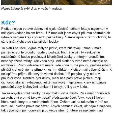
Nejrozšířenější rybí druh v našich vodách
Kde?
Plotice nejsou ve své domovině nijak náročné, během léta je najdeme i v
mělkých vodách kolem břehu. Už mockrát jsem chytit při lovu nástražních
rybek v samém kraji i opravdu pěkné kusy. Samozřejmě v zimní období, to
už je jiná! Plotice se stahují do hloubky.
To platí i na řece, vyjma malých plotic, které zůstávají i zimě v malé
poměrně rychle proudící vodě v podjezí. Nicméně už i ty velikostně
nadprůměrné budou proplouvat klidnějšími úseky s mírným prouděním,
nebo vyloženě místy, kde voda stojí. Ani plotice v zimě nemá energie na
rozdávání. Proto vyhledávám místa, kde voda mírně proudí, protože rybám
přináší čichové vjemy přímo k nosním dírkám. Plotice mají výborný čich. K
nejlepšímu příjmu čichových vjemů dochází při pohybu ryby nebo v
proudící vodě. Některé rybí druhy, mezi něž patří právě plotice, mají
čichovou sliznici vybavenou ještě řasinkovým epitelem, který umožňuje
proudění vody čichovými jamkami i tehdy, je-li ryba v klidu.
Takže abych shrnul nároky na optimální lovné místo. Při zimních toulkách
za ploticemi pro mě takový „ideál“ představuje úsek řeky, kde již kolem
břehu vede koryto, a voda mírně táhne. Ovšem ani na takovém místě se
nemusejí plotice právě nacházet. Abych nemusel čekat, až nějaké najedou,
tak výborným pomocníkem jsou větve stromů, které se naklánějí nad