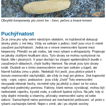
Obvyklé komponenty pro zimní lov - červi, pečivo a tmavé krmení
Puchýřnatost
Že je zima pro ryby velmi náročným obdobím, mi každoročně dokazují
úlovky plotic z mé řeky. Vždy se setkám s jedinci, kteří jsou více či méně
zasaženi puchýřnatostí. Jedná se o virové onemocnění řazené mezi
herpesviry. Přenáší se jak vodou, tak mezi rybami a ektoparazity. Projevuje
se jakoby ztuhlými hrudkami slizu. Tyto útvary se mohou vyskytovat na
hlavě, těle i ploutvých. V praxi dochází ke zbujení epidermálních buněk v
zasažených oblastech, chybí buňky hlenové. Na omak jsou tyto útvary
tvrdé. Osobně se s tímto onemocněním sem tam setkám u kaprů, ale
hlavně každou zimu u plotic. Nedokáži říct jestli, jsou plotice právě k
tomuto onemocnění náchylnější, ale vždy to mají jen plotice. Jiné kaprovité
ryby - cejni, cejnci, podoustve - jsou vždy „čisté“ Toto onemocnění
nevypadá nikterak hezky, nicméně ryby jej přežijí a zbaví se ho sotva
nepříznivé podmínky pominou. Faktory, které nemoc vyvolávají, mohou být
nedostatek vápníku, kyselá voda, a celkově špatná výživa. Na jaře, kdy si
ryby doplní minerály a vitamíny, příznaky onemocnění samy od sebe
odezní. Samozřejmě nelze pominout ani mechanické poškození, už proto s
rybami zacházejte šetrně. Nejen v zimě, ale i po zbytek sezóny.