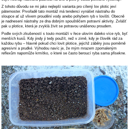
Z tohoto důvodu se mi jako nejlepší varianta pro cílený lov plotic jeví
páternoster. Prvořadě tato montáž má tendenci vynášet nástrahu do
sloupce ať už vlivem proudění vody anebo pohybem ryb v lovišti. Obecně
je nadnesení nástrahy ze dna dobrým spouštěčem potravní aktivity. Zvlášť
pak u plotice, která je zvyklá živit se potravou unášenou proudem.
Podle svých zkušeností s touto montáží v řece ulovím daleko více ryb, byť
menších kusů. Kdy jindy ji tedy použít, než v zimě, kdy je člověk rád za
každou rybu – hlavně pokud chci lovit plotice, jejichž záběry jsou poměrně
agresivní a prudké. Výhodou navíc je, že mým mrazem zpomaleným
reflexům napomůže krmítko, o které se často beroucí ryba sama přisekne.