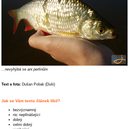
...nevyhýbá se ani perlínům
Text a fota:
Dušan Poliak (Duši)
Jak se Vám tento článek líbil?
bezvýznamný
nic nepřinášející
dobrý
velmi dobrý