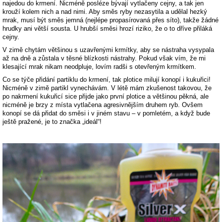
najedou do krmení. Nicméně posléze bývají vytlačeny cejny, a tak jen
krouží kolem nich a nad nimi. Aby směs ryby nezasytila a udělal hezký
mrak, musí být směs jemná (nejlépe propasírovaná přes síto), takže žádné
hrudky ani větší sousta. U hrubší směsi hrozí riziko, že o to dříve přiláká
cejny.
V zimě chytám většinou s uzavřenými krmítky, aby se nástraha vysypala
až na dně a zůstala v těsné blízkosti nástrahy. Pokud však vím, že mi
klesající mrak nikam neodpluje, lovím radši s otevřeným krmítkem.
Co se týče přidání partiklu do krmení, tak plotice milují konopí i kukuřici!
Nicméně v zimě partikl vynechávám. V létě mám zkušenost takovou, že
po nakrmení kukuřicí sice přijde jako první plotice a většinou pěkná, ale
nicméně je brzy z místa vytlačena agresivnějším druhem ryb. Ovšem
konopí se dá přidat do směsi i v jiném stavu – v pomletém, a když bude
ještě pražené, je to značka „ideál“!