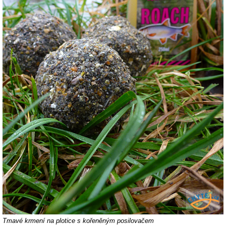
Tmavé krmení na plotice s kořeněným posilovačem