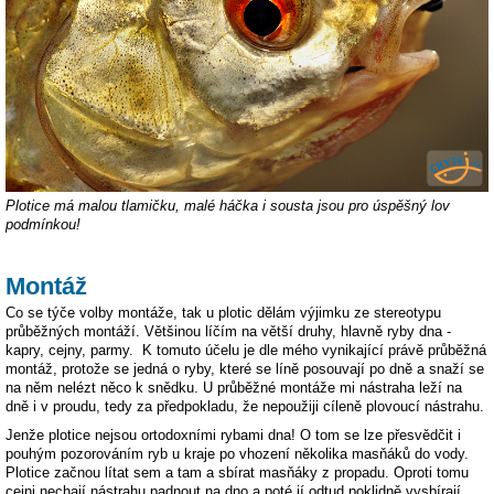
Plotice má malou tlamičku, malé háčka i sousta jsou pro úspěšný lov
podmínkou!
Montáž
Co se týče volby montáže, tak u plotic dělám výjimku ze stereotypu
průběžných montáží. Většinou líčím na větší druhy, hlavně ryby dna -
kapry, cejny, parmy. K tomuto účelu je dle mého vynikající právě průběžná
montáž, protože se jedná o ryby, které se líně posouvají po dně a snaží se
na něm nelézt něco k snědku. U průběžné montáže mi nástraha leží na
dně i v proudu, tedy za předpokladu, že nepoužiji cíleně plovoucí nástrahu.
Jenže plotice nejsou ortodoxními rybami dna! O tom se lze přesvědčit i
pouhým pozorováním ryb u kraje po vhození několika masňáků do vody.
Plotice začnou lítat sem a tam a sbírat masňáky z propadu. Oproti tomu
cejni nechají nástrahu padnout na dno a poté jí odtud poklidně vysbírají.