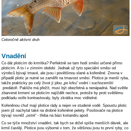
Celoročně aktivní druh
Vnadění
Co dát ploticím do krmítka? Perfektně se tam hodí směsi určené přímo
ploticím. A to i v zimním období. Jednak už tyto speciální směsi od
výrobců bývají tmavé, ale jsou i povětšinou slané a kořeněné. Zrovna v
případě plotic je nutné se zaměřit na tmavost směsi. Plotice je menší ryba,
takže prakticky po celý život jí jdou „po krku“ vodní i suchozemští
predátoři. Pakliže má přežít, musí být obezřetná a nenápadná. Nad světle
zbarvené krmení se ploticím najíždět nechce, protože by proti světlému
podkladu ostře kontrastovaly, byly zkrátka moc viditelné.
Kořeněnou chuť mají plotice rády a nejen ve studené vodě. Spoustu plotic
jsem již nachytal také na drobné kořeněné pelety. Posilovače na plotice
bývají rovněž „ostré“ - třeba na bázi koriandru apod.
Co se týče množství vnadění, tak bych se držel spíše menších dávek, ale
krmil častěji. Plotice jsou výborné v tom, že většinou jsou to první ryby, co