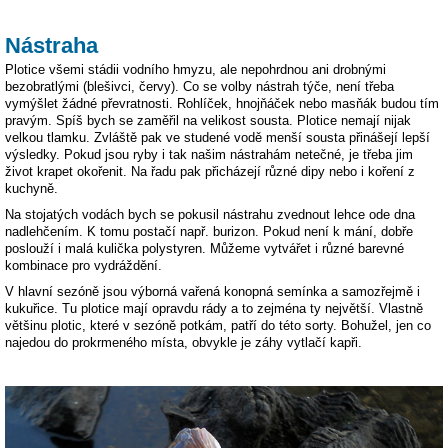
Nástraha
Plotice všemi stádii vodního hmyzu, ale nepohrdnou ani drobnými
bezobratlými (blešivci, červy). Co se volby nástrah týče, není třeba
vymýšlet žádné převratnosti. Rohlíček, hnojňáček nebo masňák budou tím
pravým. Spíš bych se zaměřil na velikost sousta. Plotice nemají nijak
velkou tlamku. Zvláště pak ve studené vodě menší sousta přinášejí lepší
výsledky. Pokud jsou ryby i tak našim nástrahám netečné, je třeba jim
život krapet okořenit. Na řadu pak přicházejí různé dipy nebo i koření z
kuchyně.
Na stojatých vodách bych se pokusil nástrahu zvednout lehce ode dna
nadlehčením. K tomu postačí např. burizon. Pokud není k mání, dobře
poslouží i malá kulička polystyren. Můžeme vytvářet i různé barevné
kombinace pro vydráždění.
V hlavní sezóně jsou výborná vařená konopná semínka a samozřejmě i
kukuřice. Tu plotice mají opravdu rády a to zejména ty největší. Vlastně
většinu plotic, které v sezóně potkám, patří do této sorty. Bohužel, jen co
najedou do prokrmeného místa, obvykle je záhy vytlačí kapři.