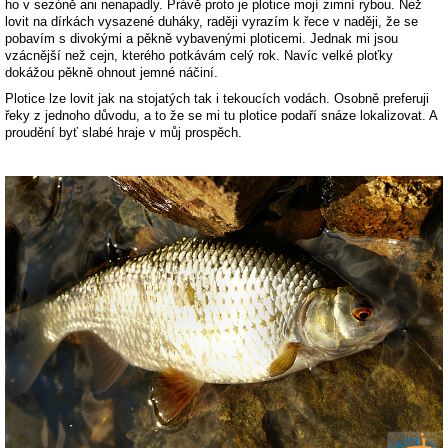
ho v sezóně ani nenapadly. Právě proto je plotice mojí zimní rybou. Než
lovit na dírkách vysazené duháky, raději vyrazím k řece v naději, že se
pobavím s divokými a pěkně vybavenými ploticemi. Jednak mi jsou
vzácnější než cejn, kterého potkávám celý rok. Navíc velké ploťky
dokážou pěkně ohnout jemné náčiní.
Plotice lze lovit jak na stojatých tak i tekoucích vodách. Osobně preferuji
řeky z jednoho důvodu, a to že se mi tu plotice podaří snáze lokalizovat. A
proudění byť slabé hraje v můj prospěch.