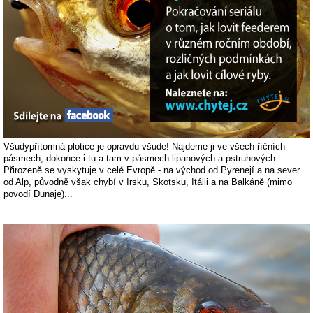
Všudypřítomná plotice je opravdu všude! Najdeme ji ve všech říčních
pásmech, dokonce i tu a tam v pásmech lipanových a pstruhových.
Přirozeně se vyskytuje v celé Evropě - na východ od Pyrenejí a na sever
od Alp, původně však chybí v Irsku, Skotsku, Itálii a na Balkáně (mimo
povodí Dunaje)...