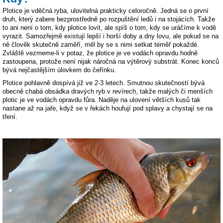
Plotice je vděčná ryba, ulovitelná prakticky celoročně. Jedná se o první
druh, který zabere bezprostředně po rozpuštění ledů i na stojácích. Takže
to ani není o tom, kdy plotice lovit, ale spíš o tom, kdy se uráčíme k vodě
vyrazit. Samozřejmě existují lepší i horší doby a dny lovu, ale pokud se na
ně člověk skutečně zaměří, měl by se s nimi setkat téměř pokaždé.
Zvláště vezmeme-li v potaz, že plotice je ve vodách opravdu hodně
zastoupena, protože není nijak náročná na výtěrový substrát. Konec konců
bývá nejčastějším úlovkem do čeřínku.
Plotice pohlavně dospívá již ve 2-3 letech. Smutnou skutečností bývá
obecně chabá obsádka dravých ryb v revírech, takže malých či menších
plotic je ve vodách opravdu fůra. Naděje na ulovení větších kusů tak
nastane až na jaře, když se v řekách houfují pod splavy a chystají se na
tření.