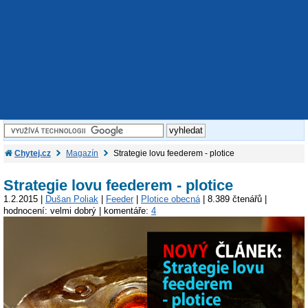
Chytej.cz
Magazín
Strategie lovu feederem - plotice
Strategie lovu feederem - plotice
1.2.2015 |
Dušan Poliak
|
Feeder
|
Plotice obecná
| 8.389 čtenářů |
hodnocení: velmi dobrý | komentáře:
4