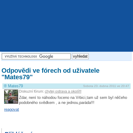
Odpovědi ve fórech od uživatele
"Mates79"
®
Mates79
Sobota 23. dubna 2011 ve 20:47
Diskuzní fórum:
chytej ostrava a okolí!!!
Zdar, není to náhodou foceno na Vrbici,tam už sem byl něčeho
podobného svědkem , a ne jednou,paráda!!!
reagovat