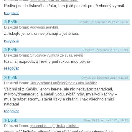
Podívej se do lískového křaku, tam jistě proutek pro tě vhodný vyrostl.
reagovat
®
Bořík
Sobota 22. července 2017 ve 13:30
Diskuzní fórum:
Podvodní porybní
Ztřískejte je holí, oni se přiznají a ještě rádi.
reagovat
®
Bořík
Pátek 21. července 2017 v 17:19
Diskuzní fórum:
Chvojnice vyjmuta ze svaz. revírů
tožaři si rozprodávají revíry pod rukou, moc pěkné
reagovat
®
Bořík
Čtvrtek 20. července 2017 v 11:35
Diskuzní fórum:
Kdy vyschne Loděnický potok aka Kačák?
Všichni si z Kačáku jenom berete, ale nic nedáváte: zahrádkáři,
mikrohydroener­getici a sadaři vodu, rybáři ryby, myslivci kachny –
musíte sázet stromy, stavět jízky a chránit, jinak všechno zmizí
natotata!
reagovat
®
Bořík
Pondělí 13. února 2017 v 19:35
Diskuzní fórum:
rybareni v anglii, irsku, skotsku
osprey> V každém případě se na přežívací výpravy doporučuje