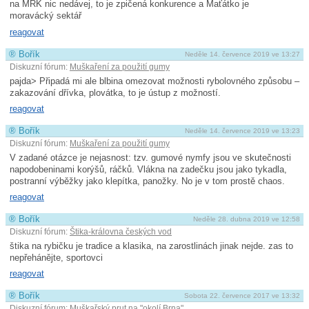
na MRK nic nedávej, to je zpičená konkurence a Maťátko je
moravácký sektář
reagovat
®
Bořík
Neděle 14. července 2019 ve 13:27
Diskuzní fórum:
Muškaření za použití gumy
pajda> Připadá mi ale blbina omezovat možnosti rybolovného způsobu –
zakazování dřívka, plovátka, to je ústup z možností.
reagovat
®
Bořík
Neděle 14. července 2019 ve 13:23
Diskuzní fórum:
Muškaření za použití gumy
V zadané otázce je nejasnost: tzv. gumové nymfy jsou ve skutečnosti
napodobeninami korýšů, ráčků. Vlákna na zadečku jsou jako tykadla,
postranní výběžky jako klepítka, panožky. No je v tom prostě chaos.
reagovat
®
Bořík
Neděle 28. dubna 2019 ve 12:58
Diskuzní fórum:
Štika-královna českých vod
štika na rybičku je tradice a klasika, na zarostlinách jinak nejde. zas to
nepřehánějte, sportovci
reagovat
®
Bořík
Sobota 22. července 2017 ve 13:32
Diskuzní fórum:
Muškařský prut na "okolí Brna"