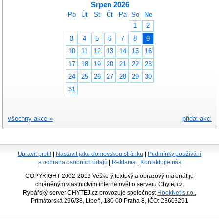
Srpen 2026
Po
Út
St
Čt
Pá
So
Ne
1
2
3
4
5
6
7
8
9
10
11
12
13
14
15
16
17
18
19
20
21
22
23
24
25
26
27
28
29
30
31
všechny akce »
přidat akci
Upravit profil
|
Nastavit jako domovskou stránku
|
Podmínky používání
a ochrana osobních údajů
|
Reklama
|
Kontaktujte nás
COPYRIGHT 2002-2019 Veškerý textový a obrazový materiál je
chráněným vlastnictvím internetového serveru Chytej.cz.
Rybářský server CHYTEJ.cz provozuje společnost
HookNet s.r.o.
,
Primátorská 296/38, Libeň, 180 00 Praha 8, IČO: 23603291