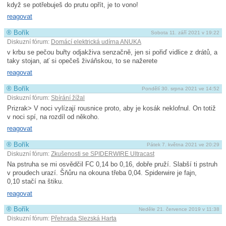
když se potřebuješ do prutu opřít, je to vono!
reagovat
®
Bořík
Sobota 11. září 2021 v 19:22
Diskuzní fórum:
Domácí elektrická udírna ANUKA
v krbu se pečou buřty odjakživa senzačně, jen si pořiď vidlice z drátů, a
taky stojan, ať si opečeš živáňskou, to se nažerete
reagovat
®
Bořík
Pondělí 30. srpna 2021 ve 14:52
Diskuzní fórum:
Sbírání žížal
Prizrak> V noci vylízají rousnice proto, aby je kosák neklofnul. On totiž
v noci spí, na rozdíl od někoho.
reagovat
®
Bořík
Pátek 7. května 2021 ve 20:29
Diskuzní fórum:
Zkušenosti se SPIDERWIRE Ultracast
Na pstruha se mi osvědčil FC 0,14 bo 0,16, dobře pruží. Slabší ti pstruh
v proudech urazí. Šňůru na okouna třeba 0,04. Spiderwire je fajn,
0,10 stačí na štiku.
reagovat
®
Bořík
Neděle 21. července 2019 v 11:38
Diskuzní fórum:
Přehrada Slezská Harta