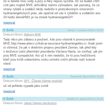
že si berete moc vody a jezy a řeky nejsou sjízdné. Až se budeš chtít
cítit jako majitel MVE ukřivděný našimi výhradami, tak pamatuj, že ze
strany rybářů a vodáků nikdy nedošlo k protizákonným omezením
hydroenergetických práv, ale opačně od vás k rybářům a vodákům ano
24 hodin denně!Míč je na straně hydroenergetiků!!!
reagovat
®
Bořík
Středa 7. prosince 2016 v 16:32
Diskuzní fórum:
Náhony MVE
Tady něco pro zábavu a poučení, kdo jsou vlastně ti provozovatelé
MVE.http://www­.ahecr.cz/kdo-je-asociace-hydroenergetiku-cr Jinak jsem
si všimnul, že jak v dnešním projevu prezident Zeman, tak před lety
v brožurce Letní přemítání prezidenta Václava Havla, se zmiňují, jak jim
jsou MVE sympatické. Asi už k nim nedošlo, že to jsou hračičkové,
kteří jsou kvůli sobeckému zisku ochotni zničit přírodu naší krásné
vlasti.
reagovat
®
Bořík
Čtvrtek 20. října 2016 v 11:03
Diskuzní fórum:
SPY : Článek Vágner podvádí
už od pohledu vypadá jako svině
reagovat
®
Bořík
Neděle 21. srpna 2016 ve 21:32
Diskuzní fórum:
Jakub Vágner electronics