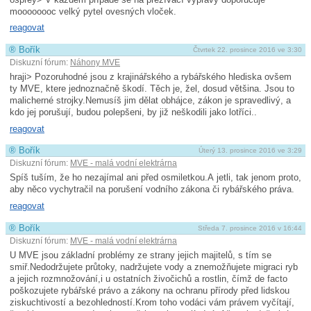
moooooooc velký pytel ovesných vloček.
reagovat
®
Bořík
Čtvrtek 22. prosince 2016 ve 3:30
Diskuzní fórum:
Náhony MVE
hraji> Pozoruhodné jsou z krajinářského a rybářského hlediska ovšem
ty MVE, ktere jednoznačně škodí. Těch je, žel, dosud většina. Jsou to
malicherné strojky.Nemusíš jim dělat obhájce, zákon je spravedlivý, a
kdo jej porušují, budou polepšeni, by již neškodili jako lotříci..
reagovat
®
Bořík
Úterý 13. prosince 2016 ve 3:29
Diskuzní fórum:
MVE - malá vodní elektrárna
Spíš tuším, že ho nezajímal ani před osmiletkou.A jetli, tak jenom proto,
aby něco vychytračil na porušení vodního zákona či rybářského práva.
reagovat
®
Bořík
Středa 7. prosince 2016 v 16:44
Diskuzní fórum:
MVE - malá vodní elektrárna
U MVE jsou základní problémy ze strany jejich majitelů, s tím se
smiř.Nedodržujete průtoky, nadržujete vody a znemožňujete migraci ryb
a jejich rozmnožování,i u os­tatních živočichů a rostlin, čímž de facto
poškozujete rybářské právo a zákony na ochranu přírody před lidskou
ziskuchtivostí a bezohledností.Krom toho vodáci vám právem vyčítají,