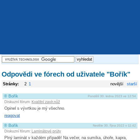
Odpovědi ve fórech od uživatele "Bořík"
Stránky:
2
1
novější
starší
®
Bořík
Pondělí 30. ledna 2023 ve 12:54
Diskuzní fórum:
Kvalitní zavír.nůž
Opinel s vývrtkou je mý všechno.
reagovat
®
Bořík
Neděle 30. října 2022 v 11:42
Diskuzní fórum:
Laminátové prúty
Plný laminát v každém případě! Na večer, na sumíka, úhoře, kapra,