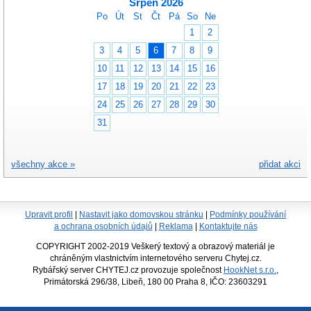
Srpen 2026
Po
Út
St
Čt
Pá
So
Ne
1
2
3
4
5
6
7
8
9
10
11
12
13
14
15
16
17
18
19
20
21
22
23
24
25
26
27
28
29
30
31
všechny akce »
přidat akci
Upravit profil
|
Nastavit jako domovskou stránku
|
Podmínky používání
a ochrana osobních údajů
|
Reklama
|
Kontaktujte nás
COPYRIGHT 2002-2019 Veškerý textový a obrazový materiál je
chráněným vlastnictvím internetového serveru Chytej.cz.
Rybářský server CHYTEJ.cz provozuje společnost
HookNet s.r.o.
,
Primátorská 296/38, Libeň, 180 00 Praha 8, IČO: 23603291