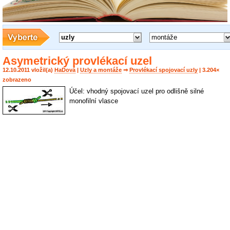
uzly
montáže
Asymetrický provlékací uzel
12.10.2011 vložil(a)
HaDová
|
Uzly a montáže
⇒
Provlékací spojovací uzly
| 3.204×
zobrazeno
Účel: vhodný spojovací uzel pro odlišně silné
monofilní vlasce