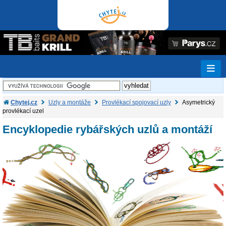
Chytej.cz
Uzly a montáže
Provlékací spojovací uzly
Asymetrický
provlékací uzel
Encyklopedie rybářských uzlů a montáží