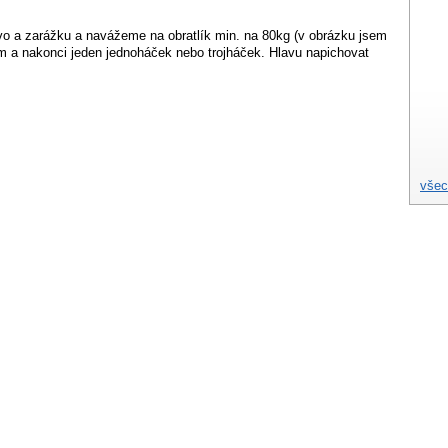
 a zarážku a navážeme na obratlík min. na 80kg (v obrázku jsem
 a nakonci jeden jednoháček nebo trojháček. Hlavu napichovat
všec