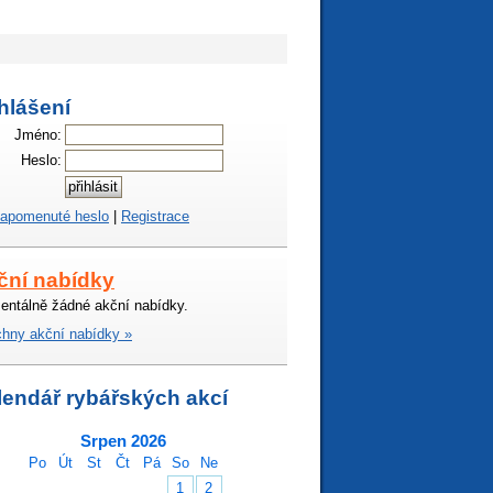
hlášení
Jméno:
Heslo:
apomenuté heslo
|
Registrace
ční nabídky
ntálně žádné akční nabídky.
hny akční nabídky »
lendář rybářských akcí
Srpen 2026
Po
Út
St
Čt
Pá
So
Ne
1
2