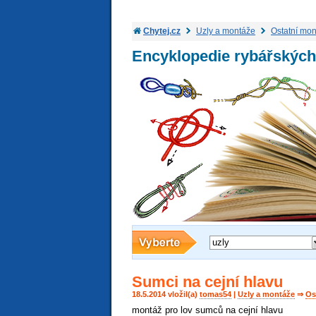
Chytej.cz
Uzly a montáže
Ostatní mo
Encyklopedie rybářských
uzly
Sumci na cejní hlavu
18.5.2014 vložil(a)
tomas54
|
Uzly a montáže
⇒
Os
montáž pro lov sumců na cejní hlavu