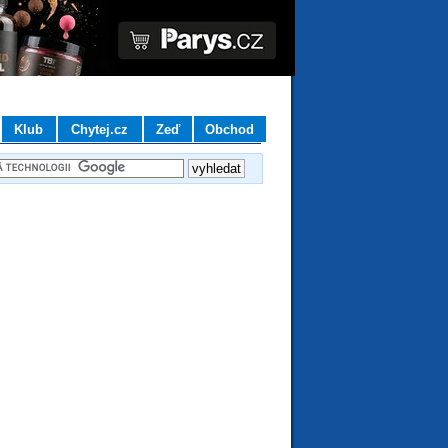
Klub
Chytej.cz
Zeď
Obchod