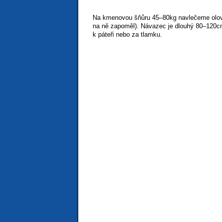
Na kmenovou šňůru 45–80kg navlečeme olovo
na ně zapoměl). Návazec je dlouhý 80–120cm
k páteři nebo za tlamku.