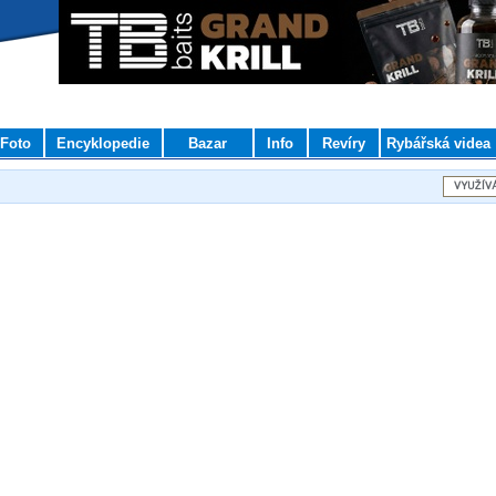
Foto
Encyklopedie
Bazar
Info
Revíry
Rybářská videa