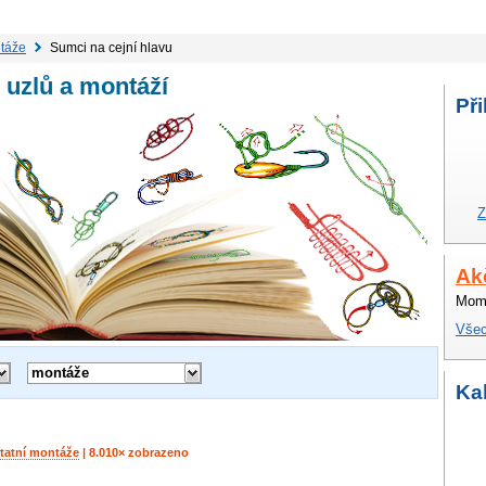
ntáže
Sumci na cejní hlavu
 uzlů a montáží
Při
Z
Ak
Mome
Všec
montáže
Ka
tatní montáže
| 8.010× zobrazeno