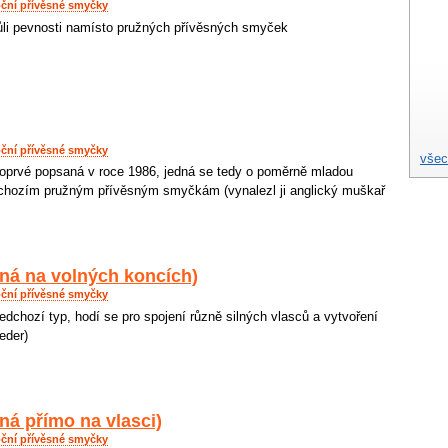
ční přívěsné smyčky
ůli pevnosti namísto pružných přívěsných smyček
ční přívěsné smyčky
všec
poprvé popsaná v roce 1986, jedná se tedy o poměrně mladou
dchozím pružným přívěsným smyčkám (vynalezl ji anglický muškař
ná na volných koncích)
ční přívěsné smyčky
edchozí typ, hodí se pro spojení různě silných vlasců a vytvoření
eder)
á přímo na vlasci)
ční přívěsné smyčky