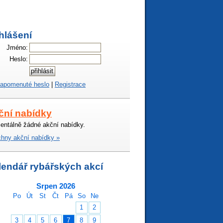
hlášení
Jméno:
Heslo:
apomenuté heslo
|
Registrace
ční nabídky
ntálně žádné akční nabídky.
hny akční nabídky »
lendář rybářských akcí
Srpen 2026
Po
Út
St
Čt
Pá
So
Ne
1
2
3
4
5
6
7
8
9