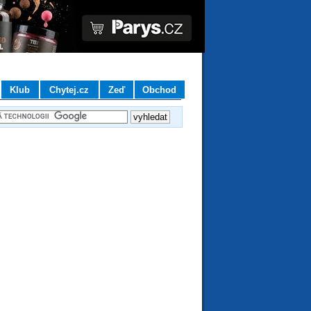
Klub
Chytej.cz
Zeď
Obchod