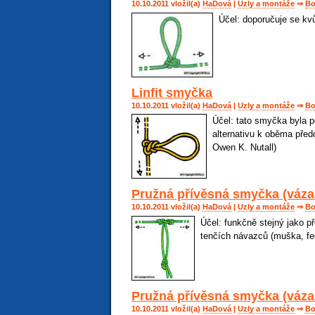
10.10.2011 vložil(a)
HaDová
|
Uzly a montáže
⇒
Bo
Účel: doporučuje se kv
Linfit smyčka
10.10.2011 vložil(a)
HaDová
|
Uzly a montáže
⇒
Bo
Účel: tato smyčka byla 
alternativu k oběma pře
Owen K. Nutall)
Pružná přívěsná smyčka (váza
10.10.2011 vložil(a)
HaDová
|
Uzly a montáže
⇒
Bo
Účel: funkčně stejný jako př
tenčích návazců (muška, fe
Pružná přívěsná smyčka (vázan
10.10.2011 vložil(a)
HaDová
|
Uzly a montáže
⇒
Bo