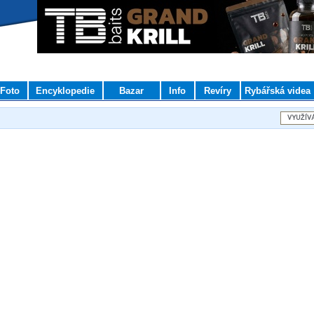
Foto
Encyklopedie
Bazar
Info
Revíry
Rybářská videa