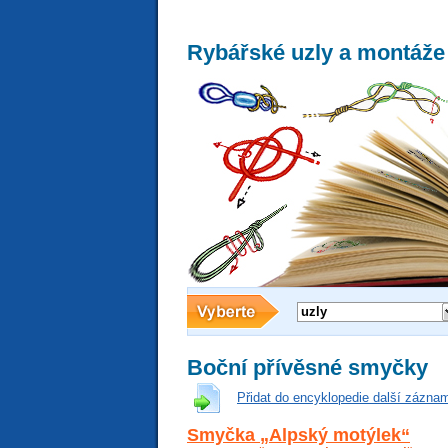
Rybářské uzly a montáže
uzly
Boční přívěsné smyčky
Přidat do encyklopedie další zázna
Smyčka „Alpský motýlek“