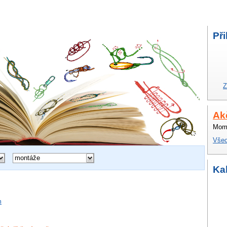
Při
Z
Ak
Mome
Všec
montáže
Ka
m