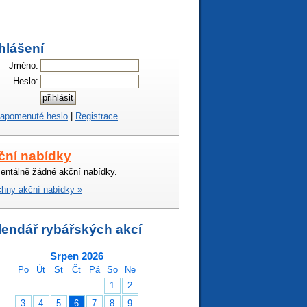
hlášení
Jméno:
Heslo:
apomenuté heslo
|
Registrace
ční nabídky
ntálně žádné akční nabídky.
hny akční nabídky »
lendář rybářských akcí
Srpen 2026
Po
Út
St
Čt
Pá
So
Ne
1
2
3
4
5
6
7
8
9