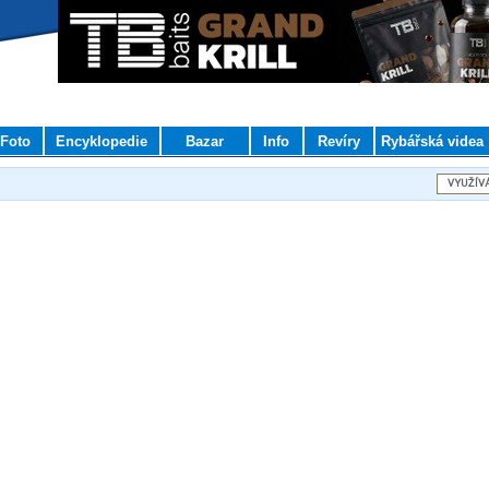
Foto
Encyklopedie
Bazar
Info
Revíry
Rybářská videa