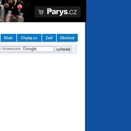
Klub
Chytej.cz
Zeď
Obchod