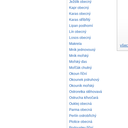
Ježdík obecný
Kapr obecný
Karas obecný
Karas stříbřitý
Lipan podhorní
Lín obecný
Losos obecný
Makrela
všec
Mník jednovousý
Mník mořský
Mořský ďas
Mořčák chutný
Okoun říční
Okounek pstruhový
Okouník mořský
Ostroretka stěhovavá
Ostrucha křivočará
Ouklej obecná
Parma obecná
Perlín ostrobřichý
Plotice obecná
Podoustev říční