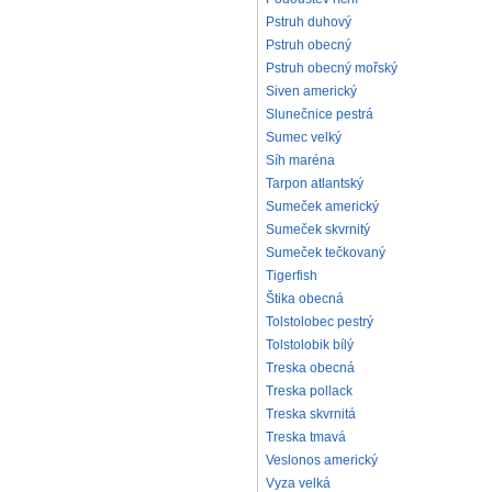
Pstruh duhový
Pstruh obecný
Pstruh obecný mořský
Siven americký
Slunečnice pestrá
Sumec velký
Síh maréna
Tarpon atlantský
Sumeček americký
Sumeček skvrnitý
Sumeček tečkovaný
Tigerfish
Štika obecná
Tolstolobec pestrý
Tolstolobik bílý
Treska obecná
Treska pollack
Treska skvrnitá
Treska tmavá
Veslonos americký
Vyza velká