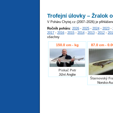
Trofejní úlovky – Žralok 
V Poháru Chytej.cz (2007–2026) je přihlášen
Ročník poháru
:
2026
-
2025
-
2024
-
2023
-
2017
-
2016
-
2015
-
2014
-
2013
-
2012
-
201
všechny
150.0 cm - kg
87.0 cm - 0.
Piskač Petr
Jižní Anglie
Štarnovský Fra
Norsko-Au