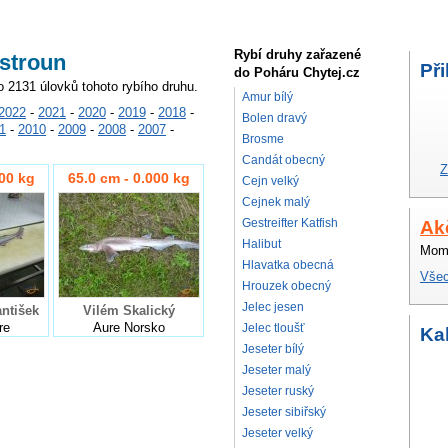
Rybí druhy zařazené
ostroun
Při
do Poháru Chytej.cz
o 2131 úlovků tohoto rybího druhu.
Amur bílý
2022
-
2021
-
2020
-
2019
-
2018
-
Bolen dravý
1
-
2010
-
2009
-
2008
-
2007
-
Brosme
Candát obecný
Z
000 kg
65.0 cm - 0.000 kg
Cejn velký
Cejnek malý
Gestreifter Katfish
Ak
Halibut
Mome
Hlavatka obecná
Všec
Hrouzek obecný
Jelec jesen
ntišek
Vilém Skalický
re
Aure Norsko
Jelec tloušť
Ka
Jeseter bílý
Jeseter malý
Jeseter ruský
Jeseter sibiřský
Jeseter velký