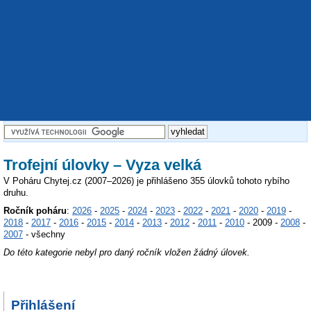
Trofejní úlovky – Vyza velká
V Poháru Chytej.cz (2007–2026) je přihlášeno 355 úlovků tohoto rybího
druhu.
Ročník poháru
:
2026
-
2025
-
2024
-
2023
-
2022
-
2021
-
2020
-
2019
-
2018
-
2017
-
2016
-
2015
-
2014
-
2013
-
2012
-
2011
-
2010
- 2009 -
2008
-
2007
- všechny
Do této kategorie nebyl pro daný ročník vložen žádný úlovek.
Přihlášení